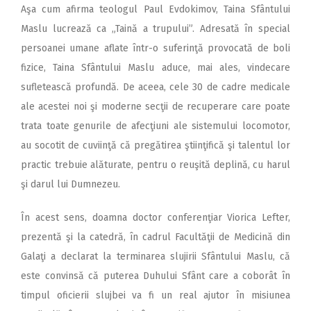
Aşa cum afirma teologul Paul Evdokimov, Taina Sfântului
Maslu lucrează ca „Taină a trupului”. Adresată în special
persoanei umane aflate într-o suferinţă provocată de boli
fizice, Taina Sfântului Maslu aduce, mai ales, vindecare
sufletească profundă. De aceea, cele 30 de cadre medicale
ale acestei noi şi moderne secţii de recuperare care poate
trata toate genurile de afecţiuni ale sistemului locomotor,
au socotit de cuviinţă că pregătirea ştiinţifică şi talentul lor
practic trebuie alăturate, pentru o reuşită deplină, cu harul
şi darul lui Dumnezeu.
În acest sens, doamna doctor conferenţiar Viorica Lefter,
prezentă şi la catedră, în cadrul Facultăţii de Medicină din
Galaţi a declarat la terminarea slujirii Sfântului Maslu, că
este convinsă că puterea Duhului Sfânt care a coborât în
timpul oficierii slujbei va fi un real ajutor în misiunea