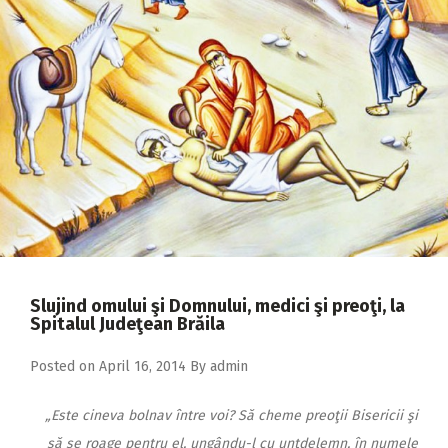
2018
2017
2016
2015
2014
2013
2012
2011
Slujind omului şi Domnului, medici şi preoţi, la
2010
Spitalul Judeţean Brăila
2009
Posted on
April 16, 2014
By
admin
„Este cineva bolnav între voi? Să cheme preoţii Bisericii şi
să se roage pentru el, ungându-l cu untdelemn, în numele