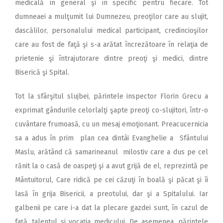
medicală în general şi în specific pentru fiecare. Tot
dumneaei a mulţumit lui Dumnezeu, preoţilor care au slujit,
dascălilor, personalului medical participant, credincioşilor
care au fost de faţă şi s-a arătat încrezătoare în relaţia de
prietenie şi întrajutorare dintre preoţi şi medici, dintre
Biserică şi Spital.
Tot la sfârşitul slujbei, părintele inspector Florin Grecu a
exprimat gândurile celorlalţi şapte preoţi co-slujitori, într-o
cuvântare frumoasă, cu un mesaj emoţionant. Preacucernicia
sa a adus în prim plan cea dintâi Evanghelie a Sfântului
Maslu, arătând că samarineanul milostiv care a dus pe cel
rănit la o casă de oaspeţi şi a avut grijă de el, reprezintă pe
Mântuitorul, Care ridică pe cei căzuţi în boală şi păcat şi îi
lasă în grija Bisericii, a preotului, dar şi a Spitalului. Iar
galbenii pe care i-a dat la plecare gazdei sunt, în cazul de
faţă, talentul şi vocaţia medicului. De asemenea, părintele