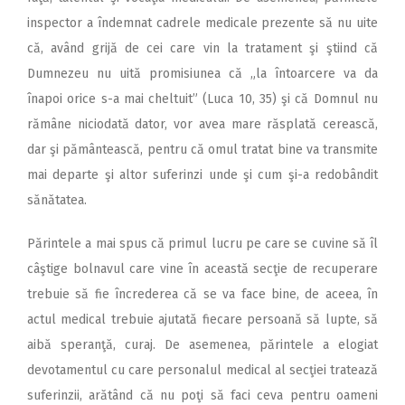
inspector a îndemnat cadrele medicale prezente să nu uite
că, având grijă de cei care vin la tratament şi ştiind că
Dumnezeu nu uită promisiunea că „la întoarcere va da
înapoi orice s-a mai cheltuit” (Luca 10, 35) şi că Domnul nu
rămâne niciodată dator, vor avea mare răsplată cerească,
dar şi pământească, pentru că omul tratat bine va transmite
mai departe şi altor suferinzi unde şi cum şi-a redobândit
sănătatea.
Părintele a mai spus că primul lucru pe care se cuvine să îl
câştige bolnavul care vine în această secţie de recuperare
trebuie să fie încrederea că se va face bine, de aceea, în
actul medical trebuie ajutată fiecare persoană să lupte, să
aibă speranţă, curaj. De asemenea, părintele a elogiat
devotamentul cu care personalul medical al secţiei tratează
suferinzii, arătând că nu poţi să faci ceva pentru oameni