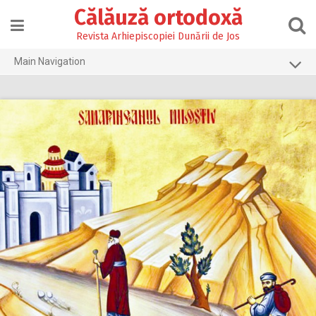
Skip
Călăuză ortodoxă
to
content
Revista Arhiepiscopiei Dunării de Jos
Main Navigation
Prima pagină
2026
2025
2024
2023
2022
2021
2020
2019