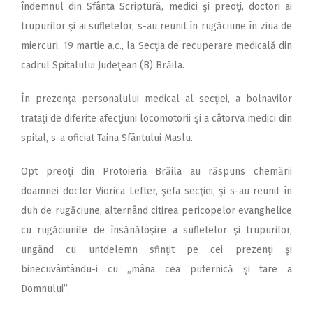
îndemnul din Sfânta Scriptură, medici şi preoţi, doctori ai
trupurilor şi ai sufletelor, s-au reunit în rugăciune în ziua de
miercuri, 19 martie a.c., la Secţia de recuperare medicală din
cadrul Spitalului Judeţean (B) Brăila.
În prezenţa personalului medical al secţiei, a bolnavilor
trataţi de diferite afecţiuni locomotorii şi a câtorva medici din
spital, s-a oficiat Taina Sfântului Maslu.
Opt preoţi din Protoieria Brăila au răspuns chemării
doamnei doctor Viorica Lefter, şefa secţiei, şi s-au reunit în
duh de rugăciune, alternând citirea pericopelor evanghelice
cu rugăciunile de însănătoşire a sufletelor şi trupurilor,
ungând cu untdelemn sfinţit pe cei prezenţi şi
binecuvântându-i cu „mâna cea puternică şi tare a
Domnului”.