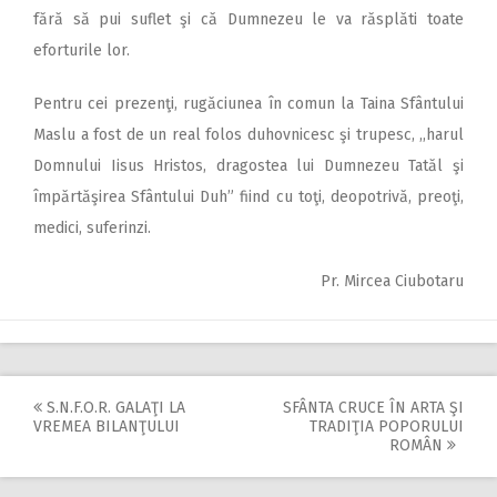
fără să pui suflet şi că Dumnezeu le va răsplăti toate
eforturile lor.
Pentru cei prezenţi, rugăciunea în comun la Taina Sfântului
Maslu a fost de un real folos duhovnicesc şi trupesc, ,,harul
Domnului Iisus Hristos, dragostea lui Dumnezeu Tatăl şi
împărtăşirea Sfântului Duh” fiind cu toţi, deopotrivă, preoţi,
medici, suferinzi.
Pr. Mircea Ciubotaru
S.N.F.O.R. GALAŢI LA
SFÂNTA CRUCE ÎN ARTA ŞI
Post
VREMEA BILANŢULUI
TRADIŢIA POPORULUI
ROMÂN
navigation