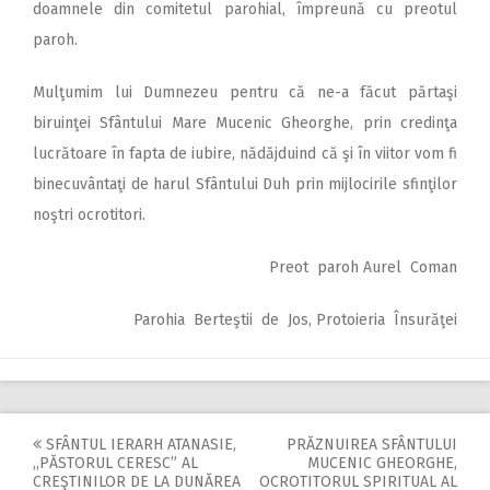
doamnele din comitetul parohial, împreună cu preotul
paroh.
Mulţumim lui Dumnezeu pentru că ne-a făcut părtaşi
biruinţei Sfântului Mare Mucenic Gheorghe, prin credinţa
lucrătoare în fapta de iubire, nădăjduind că şi în viitor vom fi
binecuvântaţi de harul Sfântului Duh prin mijlocirile sfinţilor
noştri ocrotitori.
Preot paroh Aurel Coman
Parohia Berteştii de Jos, Protoieria Însurăţei
SFÂNTUL IERARH ATANASIE,
PRĂZNUIREA SFÂNTULUI
Post
,,PĂSTORUL CERESC” AL
MUCENIC GHEORGHE,
CREŞTINILOR DE LA DUNĂREA
OCROTITORUL SPIRITUAL AL