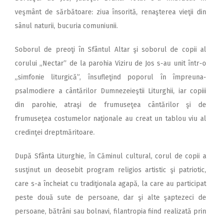
veşmânt de sărbătoare: ziua însorită, renaşterea vieţii din
sânul naturii, bucuria comuniunii.
Soborul de preoţi în Sfântul Altar şi soborul de copii al
corului „Nectar” de la parohia Viziru de Jos s-au unit într-o
„simfonie liturgică”, însufleţind poporul în împreuna-
psalmodiere a cântărilor Dumnezeieştii Liturghii, iar copiii
din parohie, atraşi de frumuseţea cântărilor şi de
frumuseţea costumelor naţionale au creat un tablou viu al
credinţei dreptmăritoare.
După Sfânta Liturghie, în Căminul cultural, corul de copii a
susţinut un deosebit program religios artistic şi patriotic,
care s-a încheiat cu tradiţionala agapă, la care au participat
peste două sute de persoane, dar şi alte şaptezeci de
persoane, bătrâni sau bolnavi, filantropia fiind realizată prin