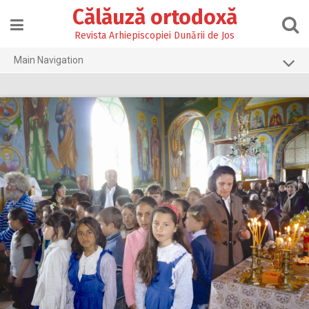
Skip
Călăuză ortodoxă
to
content
Revista Arhiepiscopiei Dunării de Jos
Main Navigation
Prima pagină
2026
2025
2024
2023
2022
2021
2020
2019