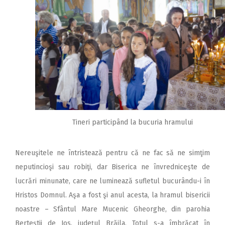
Tineri participând la bucuria hramului
Nereuşitele ne întristează pentru că ne fac să ne simţim
neputincioşi sau robiţi, dar Biserica ne învredniceşte de
lucrări minunate, care ne luminează sufletul bucurându-i în
Hristos Domnul. Aşa a fost şi anul acesta, la hramul bisericii
noastre – Sfântul Mare Mucenic Gheorghe, din parohia
Berteştii de Jos, judeţul Brăila. Totul s-a îmbrăcat în