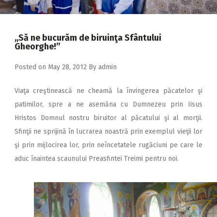
2018
2017
,,Să ne bucurăm de biruinţa Sfântului
2016
Gheorghe!”
2015
Posted on
May 28, 2012
By
admin
2014
Viaţa creştinească ne cheamă la învingerea păcatelor şi
2013
patimilor, spre a ne asemăna cu Dumnezeu prin Iisus
2012
Hristos Domnul nostru biruitor al păcatului şi al morţii.
2011
Sfinţii ne sprijină în lucrarea noastră prin exemplul vieţii lor
şi prin mijlocirea lor, prin neîncetatele rugăciuni pe care le
2010
aduc înaintea scaunului Preasfintei Treimi pentru noi.
2009