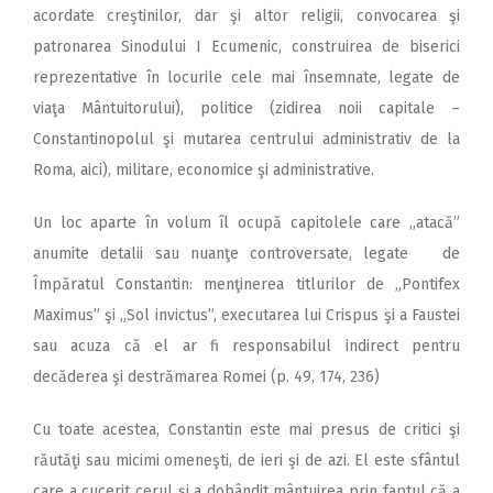
acordate creştinilor, dar şi altor religii, convocarea şi
patronarea Sinodului I Ecumenic, construirea de biserici
reprezentative în locurile cele mai însemnate, legate de
viaţa Mântuitorului), politice (zidirea noii capitale –
Constantinopolul şi mutarea centrului administrativ de la
Roma, aici), militare, economice şi administrative.
Un loc aparte în volum îl ocupă capitolele care „atacă”
anumite detalii sau nuanţe controversate, legate de
Împăratul Constantin: menţinerea titlurilor de „Pontifex
Maximus” şi „Sol invictus”, executarea lui Crispus şi a Faustei
sau acuza că el ar fi responsabilul indirect pentru
decăderea şi destrămarea Romei (p. 49, 174, 236)
Cu toate acestea, Constantin este mai presus de critici şi
răutăţi sau micimi omeneşti, de ieri şi de azi. El este sfântul
care a cucerit cerul şi a dobândit mântuirea prin faptul că a