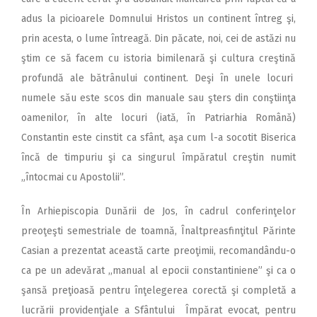
adus la picioarele Domnului Hristos un continent întreg şi,
prin acesta, o lume întreagă. Din păcate, noi, cei de astăzi nu
ştim ce să facem cu istoria bimilenară şi cultura creştină
profundă ale bătrânului continent. Deşi în unele locuri
numele său este scos din manuale sau şters din conştiinţa
oamenilor, în alte locuri (iată, în Patriarhia Română)
Constantin este cinstit ca sfânt, aşa cum l-a socotit Biserica
încă de timpuriu şi ca singurul împăratul creştin numit
„întocmai cu Apostolii”.
În Arhiepiscopia Dunării de Jos, în cadrul conferinţelor
preoţeşti semestriale de toamnă, Înaltpreasfinţitul Părinte
Casian a prezentat această carte preoţimii, recomandându-o
ca pe un adevărat ,,manual al epocii constantiniene” şi ca o
şansă preţioasă pentru înţelegerea corectă şi completă a
lucrării providenţiale a Sfântului Împărat evocat, pentru