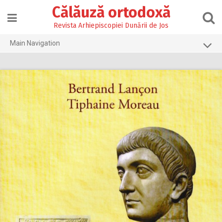
Skip
Călăuză ortodoxă
to
content
Revista Arhiepiscopiei Dunării de Jos
Main Navigation
Prima pagină
2026
2025
2024
2023
2022
2021
2020
2019