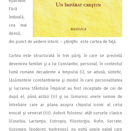
eparhiile.
Fără
îndoială,
cea mai
densă,
din punct de vedere istoric – ştiinţific este cartea de faţă.
Cartea este structurată în trei părţi, în care se prezintă
devenirea familiei şi a lui Constantin, personal, în contextul
lumii romane decadente a timpului (I), se adună, sintetic,
lăsămintele constantiniene şi modul în care personalitatea
şi lucrarea Sfântului Împărat au fost receptate de cei de
după el, până astăzi (II) şi se lămuresc unele semne de
întrebare care ar plana asupra chipului iconic al celui
evocat şi venerat (III). Autorii folosesc atât sursele clasice
(Eusebiu, Lactanţiu, Eutropiu, Filostorgiu, Rufin, Socrate,
Sozomen, Teodoret, Kedrenos), nu evită unele opinii care