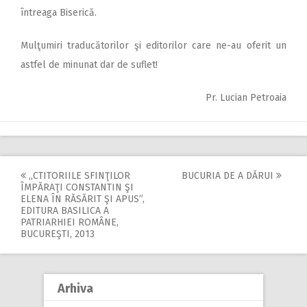
întreaga Biserică.
Mulţumiri traducătorilor şi editorilor care ne-au oferit un
astfel de minunat dar de suflet!
Pr. Lucian Petroaia
,,CTITORIILE SFINŢILOR
BUCURIA DE A DĂRUI
Post
ÎMPĂRAŢI CONSTANTIN ŞI
ELENA ÎN RĂSĂRIT ŞI APUS”,
navigation
EDITURA BASILICA A
PATRIARHIEI ROMÂNE,
BUCUREŞTI, 2013
Arhiva