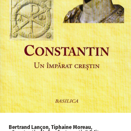
2018
2017
2016
2015
2014
2013
2012
2011
2010
2009
Bertrand Lançon, Tiphaine Moreau,