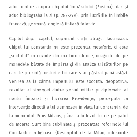
aduc umbre asupra chipului împăratului (Zosima), dar şi
aduc bibliografia la zi (p. 287-299), prin lucrările în limbile
franceză, germană, engleză italiană folosite.
Capitol după capitol, cuprinsul cărţii atrage, fascinează.
Chipul lui Constantin nu este prezentat metaforic, ci este
„sculptat” în cuvinte din mărturii istorice, imaginile de pe
monedele bătute de împărat şi din analiza trăsăturilor pe
care le prezintă busturile lui, care s-au păstrat până astăzi.
Venirea sa la cârma Imperiului este socotită, deopotrivă,
rezultat al sinergiei dintre geniul militar şi diplomatic al
noului împărat şi lucrarea Providenţei, percepută ca
intervenţie directă a lui Dumnezeu în viaţa lui Constantin, de
la momentul Pons Milvius, până la botezul lui de pe patul
de moarte. Sunt bine subliniate şi prezentate reformele lui
Constantin: religioase (Rescriptul de la Milan, înlesnirile