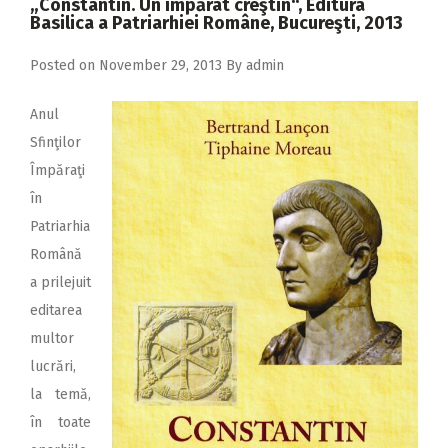
„Constantin. Un împărat creştin“, Editura
Basilica a Patriarhiei Române, Bucureşti, 2013
Posted on
November 29, 2013
By
admin
Anul
Sfinţilor
Împăraţi
în
Patriarhia
Română
a prilejuit
editarea
multor
lucrări,
la temă,
în toate