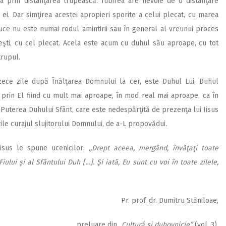
ia prin distanţarea trupească. Iubirea are nevoie de o distanţare
ei. Dar simţirea acestei apropieri sporite a celui plecat, cu marea
uce nu este numai rodul amintirii sau în general al vreunui proces
peşti, cu cel plecat. Acela este acum cu duhul său aproape, cu tot
trupul.
zece zile după Înălţarea Domnului la cer, este Duhul Lui, Duhul
, prin El fiind cu mult mai aproape, în mod real mai aproape, ca în
s. Puterea Duhului Sfânt, care este nedespărţită de prezenţa lui Iisus
rile curajul slujitorului Domnului, de a-L propovădui.
Iisus le spune ucenicilor:
,,Drept aceea, mergând, învăţaţi toate
ului şi al Sfântului Duh […]. Şi iată, Eu sunt cu voi în toate zilele,
Pr. prof. dr. Dumitru Stăniloae,
preluare din
„Cultură şi duhovnicie”
(vol. 3),