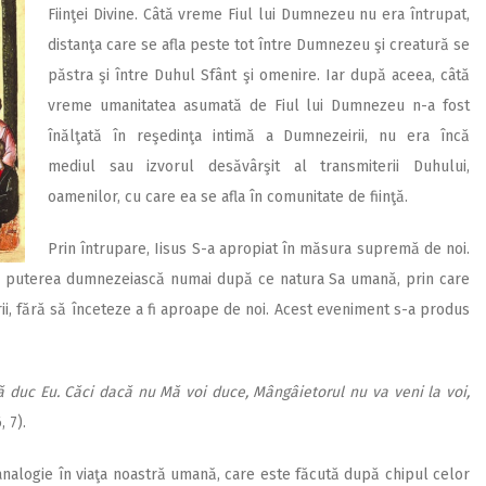
Fiinţei Divine. Câtă vreme Fiul lui Dumnezeu nu era întrupat,
distanţa care se afla peste tot între Dumnezeu şi creatură se
păstra şi între Duhul Sfânt şi omenire. Iar după aceea, câtă
vreme umanitatea asumată de Fiul lui Dumnezeu n-a fost
înălţată în reşedinţa intimă a Dumnezeirii, nu era încă
mediul sau izvorul desăvârşit al transmiterii Duhului,
oamenilor, cu care ea se afla în comunitate de fiinţă.
Prin întrupare, Iisus S-a apropiat în măsura supremă de noi.
ă puterea dumnezeiască numai după ce natura Sa umană, prin care
ii, fără să înceteze a fi aproape de noi. Acest eveniment s-a produs
ă duc Eu. Căci dacă nu Mă voi duce, Mângâietorul nu va veni la voi,
, 7).
nalogie în viaţa noastră umană, care este făcută după chipul celor