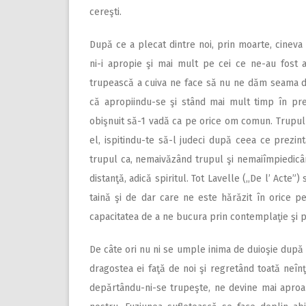
cereşti.
După ce a plecat dintre noi, prin moarte, cineva
ni-i apropie şi mai mult pe cei ce ne-au fost a
trupească a cuiva ne face să nu ne dăm seama de
că apropiindu-se şi stând mai mult timp în pre
obişnuit să-1 vadă ca pe orice om comun. Trupul p
el, ispitindu-te să-l judeci după ceea ce prezi
trupul ca, nemaivăzând trupul şi nemaiîmpiedicân
distanţă, adică spiritul. Tot Lavelle (,,De l’ Acte”)
taină şi de dar care ne este hărăzit în orice 
capacitatea de a ne bucura prin contemplaţie şi p
De câte ori nu ni se umple inima de duioşie după
dragostea ei faţă de noi şi regretând toată neî
depărtându-ni-se trupeşte, ne devine mai aproa