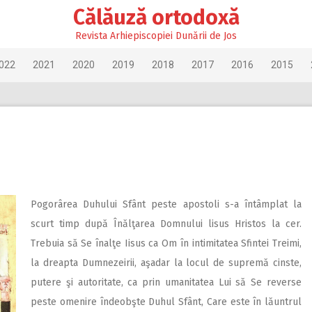
Călăuză ortodoxă
Revista Arhiepiscopiei Dunării de Jos
022
2021
2020
2019
2018
2017
2016
2015
Pogorârea Duhului Sfânt peste apostoli s-a întâmplat la
scurt timp după Înălţarea Domnului lisus Hristos la cer.
Trebuia să Se înalţe Iisus ca Om în intimitatea Sfintei Treimi,
la dreapta Dumnezeirii, aşadar la locul de supremă cinste,
putere şi autoritate, ca prin umanitatea Lui să Se reverse
peste omenire îndeobşte Duhul Sfânt, Care este în lăuntrul