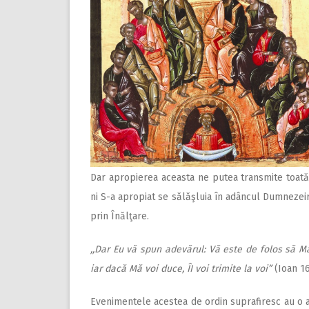
Dar apropierea aceasta ne putea transmite toat
ni S-a apropiat se sălăşluia în adâncul Dumnezeir
prin Înălţare.
,,Dar Eu vă spun adevărul: Vă este de folos să M
iar dacă Mă voi duce, ÎI voi trimite la voi”
(Ioan
16
Evenimentele acestea de ordin suprafiresc au o a