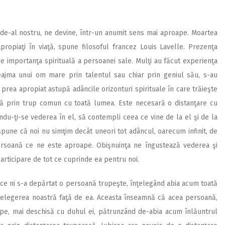
 de-al nostru, ne devine, într-un anumit sens mai aproape. Moartea
propiaţi în viaţă, spune filosoful francez Louis Lavelle. Prezenţa
 importanţa spirituală a persoanei sale. Mulţi au făcut experienţa
ajma unui om mare prin talentul sau chiar prin geniul său, s-au
rea apropiat astupă adâncile orizonturi spirituale în care trăieşte
ntă prin trup comun cu toată lumea. Este necesară o distanţare cu
du-ţi-se vederea în el, să contempli ceea ce vine de la el şi de la
spune că noi nu simţim decât uneori tot adâncul, oarecum infinit, de
persoană ce ne este aproape. Obişnuinţa ne îngustează vederea şi
articipare de tot ce cuprinde ea pentru noi.
 ce ni s-a depărtat o persoană trupeşte, înţelegând abia acum toată
nţelegerea noastră faţă de ea. Aceasta înseamnă că acea persoană,
pe, mai deschisă cu duhul ei, pătrunzând de-abia acum înlăuntrul