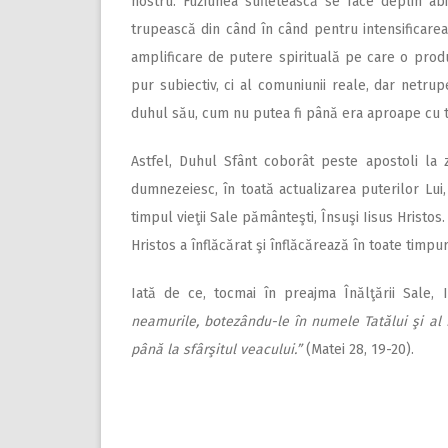
nostru. Fuziunea sufletească se face deplin ab
trupească din când în când pentru intensificarea 
amplificare de putere spirituală pe care o prod
pur subiectiv, ci al comuniunii reale, dar netru
duhul său, cum nu putea fi până era aproape cu 
Astfel, Duhul Sfânt coborât peste apostoli la 
dumnezeiesc, în toată actualizarea puterilor Lui
timpul vieţii Sale pământeşti, Însuşi Iisus Hristo
Hristos a înflăcărat şi înflăcărează în toate timpu
Iată de ce, tocmai în preajma Înălţării Sale, 
neamurile, botezându-le în numele Tatălui şi al Fi
până la sfârşitul veacului.”
(Matei
28, 19-20).