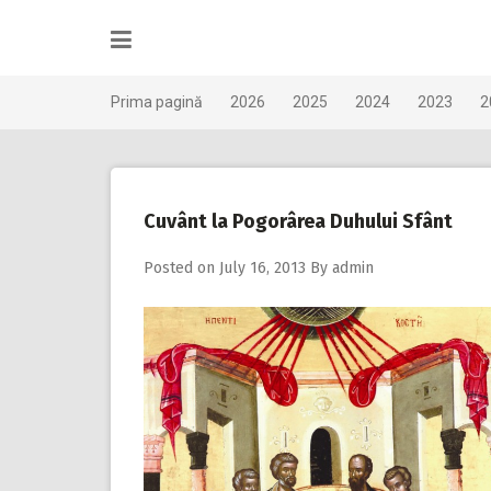
Skip
to
content
Prima pagină
2026
2025
2024
2023
2
Cuvânt la Pogorârea Duhului Sfânt
Posted on
July 16, 2013
By
admin