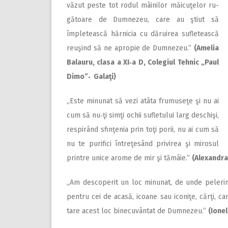
văzut peste tot rodul mâinilor măicuţelor ru­
gătoare de Dumnezeu, care au ştiut să
împletească hărnicia cu dăruirea sufletească
reuşind să ne apropie de Dumnezeu.”
(Amelia
Balauru, clasa a XI‑a D, Colegiul Tehnic „Paul
Dimo”‑ Galaţi)
„Este minunat să vezi atâta fru­­museţe şi nu ai
cum să nu‑ţi simţi ochii sufletului larg deschişi,
respirând sfinţenia prin toţi porii, nu ai cum să
nu te purifici între­ţesând privirea şi mirosul
printre unice arome de mir şi tămâie.”
(Alexandra 
„Am descoperit un loc minu­nat, de unde pelerinii
pentru cei de acasă, icoane sau iconiţe, cărţi, c
tare acest loc binecuvântat de Dumnezeu.”
(Ionel