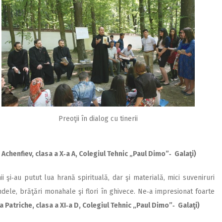
Preoţii în dialog cu tinerii
Achenfiev, clasa a X‑a A, Colegiul Tehnic „Paul Dimo”‑ Galaţi)
 şi‑au pu­tut lua hrană spirituală, dar şi materială, mici suveniruri
andele, brăţări monahale şi flori în ghivece. Ne‑a impresionat foarte
a Patriche, clasa a XI‑a D, Colegiul Tehnic „Paul Dimo”‑ Galaţi)