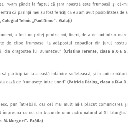
a. M‑am gândit la faptul că ţara noastră este frumoasă şi că‑mi
entru că părinţii mei au fost fericiţi că eu am avut posibilitatea de a
 A, Colegiul Tehnic „Paul Dimo”‑ Galaţi)
meni, a fost un prilej pentru noi, tinerii, de a ne uni într‑o mare
rte de clipe frumoase, la adăpostul copacilor din jurul nostru,
ată, din dragostea lui Dumnezeu”
(Cristina Terente, clasa a X‑a G,
 particip iar la această întâlnire sufletească, şi în anii următori,
asta oază de frumuseţe între tineri”
(Patricia Pârlog, clasa a IX‑a D,
besc, pun întrebări, dar cel mai mult mi‑a plăcut co­municarea şi
îm­­pre­ună cu noi din bucuriile unui cadru natural al Sf. Liturghii.”
h. M. Murgoci”‑ Brăila)