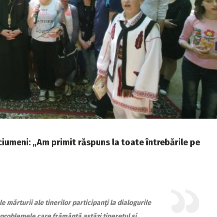
uciumeni: „Am primit răspuns la toate întrebările pe
 mărturii ale tinerilor participanţi la dialogurile
problemele care frământă astăzi tineretul şi