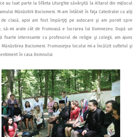
e au luat parte la Sfânta Liturghie săvârşită la Altarul din mijlocul
ramului Mănăstirii Bu­ciu­­meni. M‑am întâlnit în faţa Catedralei cu alţi
ei de clasă, apoi am fost împărţiţi pe autocare şi am pornit spre
, să‑mi arate cât de frumoasă e lucrarea lui Dumnezeu. După un
 foarte interesante cu profesorul de religie şi colegii, am ajuns
 Mănăstirea Buciumeni. Frumuseţea locului mi‑a încălzit sufletul şi
sentiment în casa Domnului.