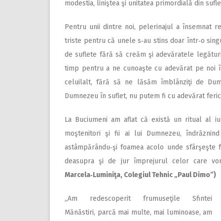
modestia, liniştea şi unitatea primordială din sufle
Pentru unii dintre noi, pelerinajul a însemnat 
triste pentru că unele s‑au stins doar într‑o singu
de suflete fără să creăm şi adevăratele legături 
timp pentru a ne cunoaşte cu adevărat pe noi î
celuilalt, fără să ne lăsăm îmblânziţi de Dum­
Dumnezeu în suflet, nu putem fi cu adevărat ferici
La Buciumeni am aflat că există un ritual al iu
moştenitori şi fii ai lui Dumnezeu, îndrăznin
astâmpărându‑şi foamea acolo unde sfârşeşte fo
deasupra şi de jur împrejurul celor care vo
Marcela‑Luminiţa, Colegiul Teh
nic „Paul Dimo”)
„Am redescoperit frumuseţile Sfintei
Mănăstiri, parcă mai multe, mai luminoase, am