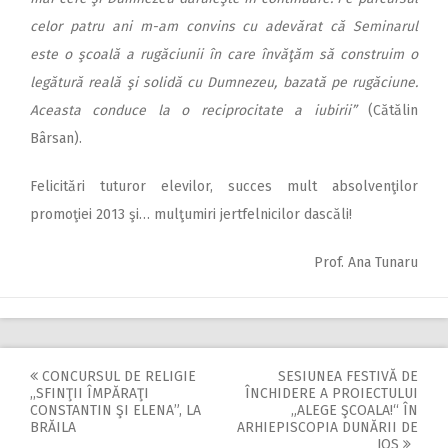
celor patru ani m-am convins cu adevărat că Seminarul
este o şcoală a rugăciunii în care învăţăm să construim o
legătură reală şi solidă cu Dumnezeu, bazată pe rugăciune.
Aceasta conduce la o reciprocitate a iubirii”
(Cătălin
Bârsan).
Felicitări tuturor elevilor, succes mult absolvenţilor
promoţiei 2013 şi… mulţumiri jertfelnicilor dascăli!
Prof. Ana Tunaru
CONCURSUL DE RELIGIE
SESIUNEA FESTIVĂ DE
Post
,,SFINŢII ÎMPĂRAŢI
ÎNCHIDERE A PROIECTULUI
CONSTANTIN ŞI ELENA”, LA
„ALEGE ŞCOALA!“ ÎN
navigation
BRĂILA
ARHIEPISCOPIA DUNĂRII DE
JOS