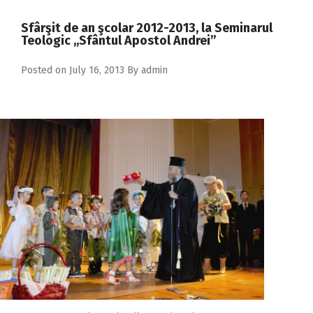
2018
Sfârşit de an şcolar 2012-2013, la Seminarul
2017
Teologic ,,Sfântul Apostol Andrei”
2016
Posted on
July 16, 2013
By
admin
2015
2014
2013
2012
2011
2010
2009