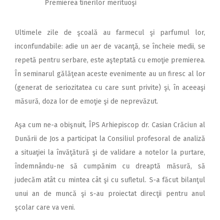
Premierea tinerilor merituoşi
Ultimele zile de şcoală au farmecul şi parfumul lor,
inconfundabile: adie un aer de vacanţă, se încheie medii, se
repetă pentru serbare, este aşteptată cu emoţie premierea.
În seminarul gălăţean aceste evenimente au un firesc al lor
(generat de seriozitatea cu care sunt privite) şi, în aceeaşi
măsură, doza lor de emoţie şi de neprevăzut.
Aşa cum ne-a obişnuit, ÎPS Arhiepiscop dr. Casian Crăciun al
Dunării de Jos a participat la Consiliul profesoral de analiză
a situaţiei la învăţătură şi de validare a notelor la purtare,
îndemnându-ne să cumpănim cu dreaptă măsură, să
judecăm atât cu mintea cât şi cu sufletul. S-a făcut bilanţul
unui an de muncă şi s-au proiectat direcţii pentru anul
şcolar care va veni.