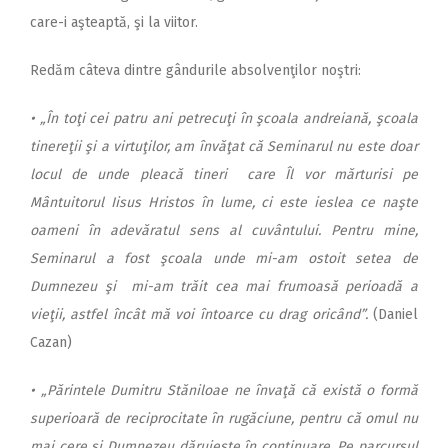
care-i aşteaptă, şi la viitor.
Redăm câteva dintre gândurile absolvenţilor noştri:
• „În toţi cei patru ani petrecuţi în şcoala andreiană, şcoala
tinereţii şi a virtuţilor, am învăţat că Seminarul nu este doar
locul de unde pleacă tineri care Îl vor mărturisi pe
Mântuitorul Iisus Hristos în lume, ci este ieslea ce naşte
oameni în adevăratul sens al cuvântului. Pentru mine,
Seminarul a fost şcoala unde mi-am ostoit setea de
Dumnezeu şi mi-am trăit cea mai frumoasă perioadă a
vieţii, astfel încât mă voi întoarce cu drag oricând”.
(Daniel
Cazan)
•
„Părintele Dumitru Stăniloae ne învaţă că există o formă
superioară de reciprocitate în rugăciune, pentru că omul nu
mai cere şi Dumnezeu dăruieşte în continuare. Pe parcursul