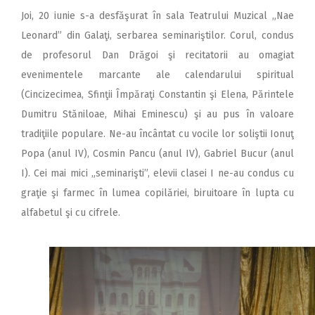
Joi, 20 iunie s-a desfăşurat în sala Teatrului Muzical „Nae
Leonard” din Galaţi, serbarea seminariştilor. Corul, condus
de profesorul Dan Drăgoi şi recitatorii au omagiat
evenimentele marcante ale calendarului spiritual
(Cincizecimea, Sfinţii Împăraţi Constantin şi Elena, Părintele
Dumitru Stăniloae, Mihai Eminescu) şi au pus în valoare
tradiţiile populare. Ne-au încântat cu vocile lor soliştii Ionuţ
Popa (anul IV), Cosmin Pancu (anul IV), Gabriel Bucur (anul
I). Cei mai mici „seminarişti”, elevii clasei I ne-au condus cu
graţie şi farmec în lumea copilăriei, biruitoare în lupta cu
alfabetul şi cu cifrele.