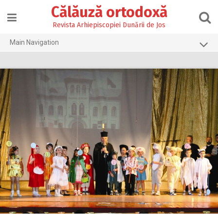
Skip
Călăuză ortodoxă
to
content
Revista Arhiepiscopiei Dunării de Jos
Main Navigation
Prima pagină
2026
2025
2024
2023
2022
2021
2020
2019