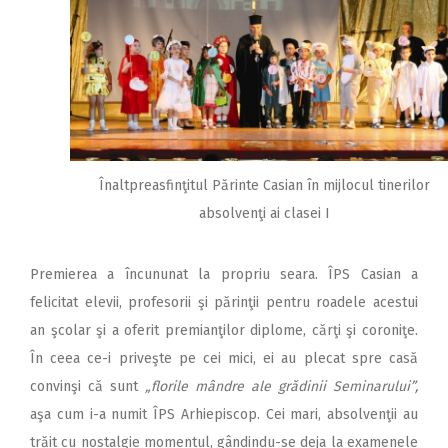
Înaltpreasfinţitul Părinte Casian în mijlocul tinerilor
absolvenţi ai clasei I
Premierea a încununat la propriu seara. ÎPS Casian a
felicitat elevii, profesorii şi părinţii pentru roadele acestui
an şcolar şi a oferit premianţilor diplome, cărţi şi coroniţe.
În ceea ce-i priveşte pe cei mici, ei au plecat spre casă
convinşi că sunt
„florile mândre ale grădinii Seminarului”,
aşa cum i-a numit ÎPS Arhiepiscop. Cei mari, absolvenţii au
trăit cu nostalgie momentul, gândindu-se deja la examenele