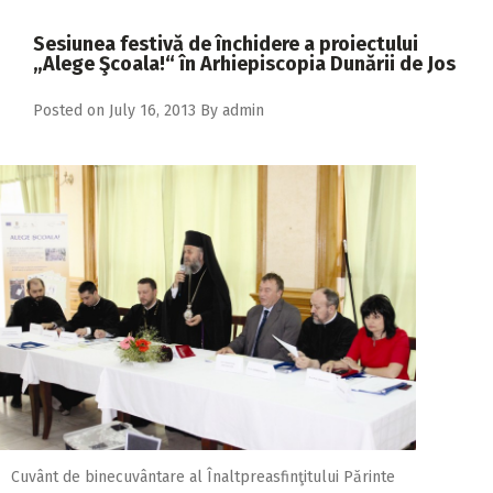
2018
Sesiunea festivă de închidere a proiectului
2017
„Alege Şcoala!“ în Arhiepiscopia Dunării de Jos
2016
Posted on
July 16, 2013
By
admin
2015
2014
2013
2012
2011
2010
2009
Cuvânt de binecuvântare al Înaltpreasfinţitului Părinte