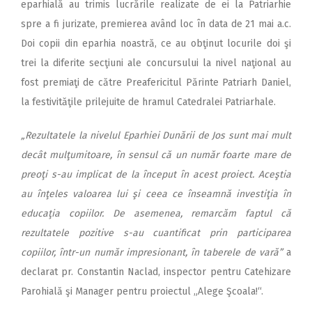
eparhială au trimis lucrările realizate de ei la Patriarhie
spre a fi jurizate, premierea având loc în data de 21 mai a.c.
Doi copii din eparhia noastră, ce au obţinut locurile doi şi
trei la diferite secţiuni ale concursului la nivel naţional au
fost premiaţi de către Preafericitul Părinte Patriarh Daniel,
la festivităţile prilejuite de hramul Catedralei Patriarhale.
„Rezultatele la nivelul Eparhiei Dunării de Jos sunt mai mult
decât mulţumitoare, în sensul că un număr foarte mare de
preoţi s-au implicat de la început în acest proiect. Aceştia
au înţeles valoarea lui şi ceea ce înseamnă investiţia în
educaţia copiilor. De asemenea, remarcăm faptul că
rezultatele pozitive s-au cuantificat prin participarea
copiilor, într-un număr impresionant, în taberele de vară”
a
declarat pr. Constantin Naclad, inspector pentru Catehizare
Parohială şi Manager pentru proiectul „Alege Şcoala!“.