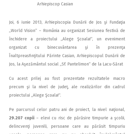
Arhiepiscop Casian
Joi, 6 iunie 2013, Arhiepiscopia Dunării de Jos şi Fundaţia
,,World Vision” – România au organizat Sesiunea festivă de
închidere a proiectului ,,Alege Şcoala!”, un eveniment
organizat cu binecuvântarea şi în prezenţa
Înaltpreasfinţitului Părinte Casian, Arhiepiscopul Dunării de
Jos, la Aşezământul social „Sf. Pantelimon” de la Lacu-Sărat
Cu acest prilej au fost prezentate rezultatele macro
precum şi la nivel de judeţ, ale realizărilor din cadrul
proiectului „Alege Şcoala!“.
Pe parcursul celor patru ani de proiect, la nivel naţional,
29.207 copii
– elevi cu risc de părăsire timpurie a şcolii,
delincvenţi juvenili, persoane care au părăsit timpuriu