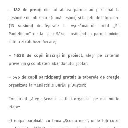
–
182 de preoţi
din tot atâtea parohii au participat la
sesiunile de informare (două sesiuni) şi la cele de informare
(13 sesiuni)
desfăşurate la Aşezământul social „Sf.
Pantelimon” de la Lacu Sărat, susţinând la parohii minim
câte trei cateheze fiecare;
–
1.638 de copii înscrişi în proiect
, aleşi pe criteriul
prevenirii şi combaterii abandonului şcolar;
–
546 de copii participanţi gratuit la taberele de creaţie
organizate la Mănăstirile Durău şi Buşteni;
Concursul „Alege Şcoala!“ a fost organizat pe mai multe
etape:
a) etapa parohială cu tema „Şcoala mea”, unde toţi copiii