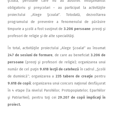
şcoala, persoane care nu au absolvit învăţământul
obligatoriu şi preşcolari – au participat la activităţile
proiectului „Alege Şcoala!“. Totodată, dezvoltarea
programului de prevenire a fenomenului de părăsire
timpurie a şcolii a fost susţinut de
3.206 persoane
: preoţi şi
profesori de religie şi de alte specialităţi.
În total, activităţile proiectului „Alege Şcoala!“ au însumat
247 de sesiuni de formare
, de care au beneficiat
3.206 de
persoane
(preoţi şi profesori de religie); organizarea unui
număr de cel puţin
9.618 lecţii de cateheză
în cadrul „Şcolii
de duminică“; organizarea a
235 tabere de creaţie
pentru
9.618 de copii
; organizarea unui concurs naţional desfăşurat
în 4 etape (la nivelul Parohiilor, Protopopiatelor, Eparhiilor
şi Patriarhiei), pentru toţi cei
29.207 de copii implicaţi în
proiect.