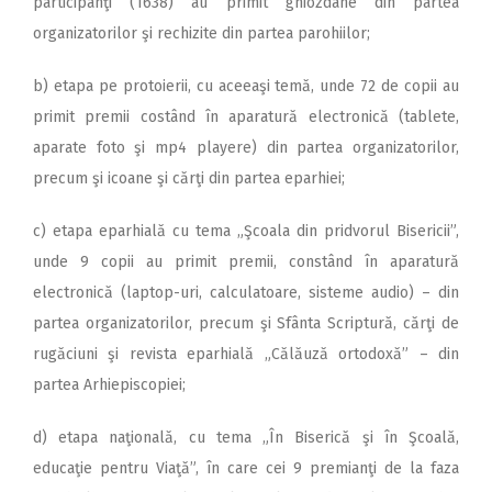
participanţi (1638) au primit ghiozdane din partea
organizatorilor şi rechizite din partea parohiilor;
b) etapa pe protoierii, cu aceeaşi temă, unde 72 de copii au
primit premii costând în aparatură electronică (tablete,
aparate foto şi mp4 playere) din partea organizatorilor,
precum şi icoane şi cărţi din partea eparhiei;
c) etapa eparhială cu tema „Şcoala din pridvorul Bisericii”,
unde 9 copii au primit premii, constând în aparatură
electronică (laptop-uri, calculatoare, sisteme audio) – din
partea organizatorilor, precum şi Sfânta Scriptură, cărţi de
rugăciuni şi revista eparhială „Călăuză ortodoxă” – din
partea Arhiepiscopiei;
d) etapa naţională, cu tema „În Biserică şi în Şcoală,
educaţie pentru Viaţă”, în care cei 9 premianţi de la faza