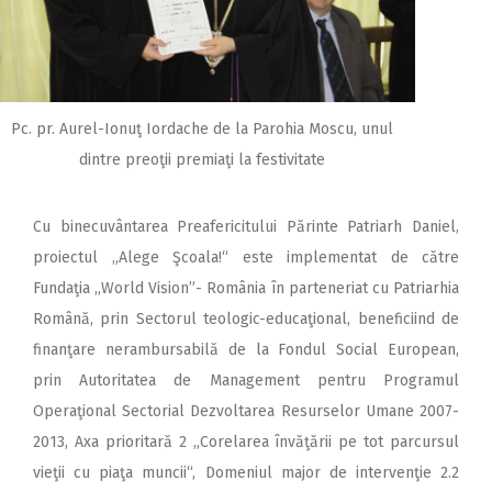
Pc. pr. Aurel-Ionuţ Iordache de la Parohia Moscu, unul
dintre preoţii premiaţi la festivitate
Cu binecuvântarea Preafericitului Părinte Patriarh Daniel,
proiectul „Alege Şcoala!“ este implementat de către
Fundaţia ,,World Vision”- România în parteneriat cu Patriarhia
Română, prin Sectorul teologic-educaţional, beneficiind de
finanţare nerambursabilă de la Fondul Social European,
prin Autoritatea de Management pentru Programul
Operaţional Sectorial Dezvoltarea Resurselor Umane 2007-
2013, Axa prioritară 2 „Corelarea învăţării pe tot parcursul
vieţii cu piaţa muncii“, Domeniul major de intervenţie 2.2