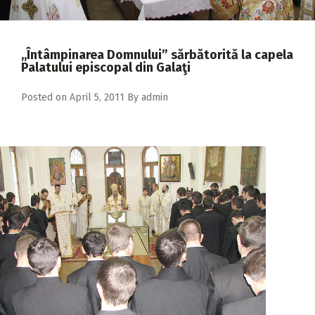
2018
2017
,,Întâmpinarea Domnului” sărbătorită la capela
2016
Palatului episcopal din Galaţi
2015
Posted on
April 5, 2011
By
admin
2014
2013
2012
2011
2010
2009