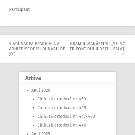
Participant
ADUNAREA EPARHIALĂ A
HRAMUL MĂNĂSTIRII ,,SF. MC.
Post
ARHIEPISCOPIEI DUNĂRII DE
TRIFON” DIN JUDEŢUL GALAŢI
JOS
navigation
Arhiva
Anul 2026
Călăuză ortodoxă nr. 450
Călăuză ortodoxă nr. 449
Călăuză ortodoxă nr. 447-448
Călăuză ortodoxă nr. 446
Anul 2025