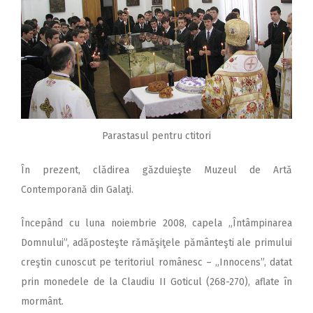
Parastasul pentru ctitori
În prezent, clădirea găzduieşte Muzeul de Artă
Contemporană din Galaţi.
Începând cu luna noiembrie 2008, capela „Întâmpinarea
Domnului”, adăposteşte rămăşiţele pământeşti ale primului
creştin cunoscut pe teritoriul românesc – „Innocens”, datat
prin monedele de la Claudiu II Goticul (268-270), aflate în
mormânt.