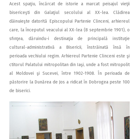
Acest spaţiu, încărcat de istorie a marcat peisajul vieţii
bisericeşti din Galaţiul secolului al XX-lea. Clădirea
dăinuieşte datorită Episcopului Partenie Clinceni, arhiereul
care, la începutul veacului al XX-lea (8 septembrie 1901), o
sfinţea, dăruindu-i destinaţia de principală instituţie
cultural-administrativă a Bisericii, înstrăinată însă în
perioada vechiului regim. Arhiereul Partenie Clinceni este şi
ctitorul Palatului mitropolitan din Iaşi, unde a fost mitropolit
al Moldovei şi Sucevei, între 1902-1908. În perioada de
păstorire la Dunărea de Jos a ridicat în Dobrogea peste 100
de biserici.