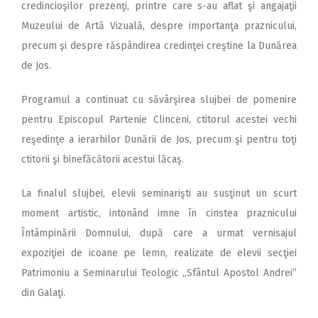
credincioşilor prezenţi, printre care s-au aflat şi angajaţii
Muzeului de Artă Vizuală, despre importanţa praznicului,
precum şi despre răspândirea credinţei creştine la Dunărea
de Jos.
Programul a continuat cu săvârşirea slujbei de pomenire
pentru Episcopul Partenie Clinceni, ctitorul acestei vechi
reşedinţe a ierarhilor Dunării de Jos, precum şi pentru toţi
ctitorii şi binefăcătorii acestui lăcaş.
La finalul slujbei, elevii seminarişti au susţinut un scurt
moment artistic, intonând imne în cinstea praznicului
Întâmpinării Domnului, după care a urmat vernisajul
expoziţiei de icoane pe lemn, realizate de elevii secţiei
Patrimoniu a Seminarului Teologic „Sfântul Apostol Andrei”
din Galaţi.