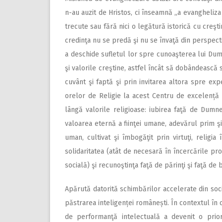
n-au auzit de Hristos, ci înseamnă ,,a evangheliz
trecute sau fără nici o legătură istorică cu creşt
credinţa nu se predă şi nu se învaţă din perspecti
a deschide sufletul lor spre cunoaşterea lui Dumn
şi valorile creştine, astfel încât să dobândească s
cuvânt şi faptă şi prin invitarea altora spre exper
orelor de Religie la acest Centru de excelență s
lângă valorile religioase: iubirea faţă de Dumnez
valoarea eternă a fiinţei umane, adevărul prim şi
uman, cultivat şi îmbogăţit prin virtuţi, religia
solidaritatea (atât de necesară în încercările pr
socială) şi recunoştinţa faţă de părinţi şi faţă de b
Apărută datorită schimbărilor accelerate din so
păstrarea inteligenței românești. În contextul în c
de performanţă intelectuală a devenit o priori