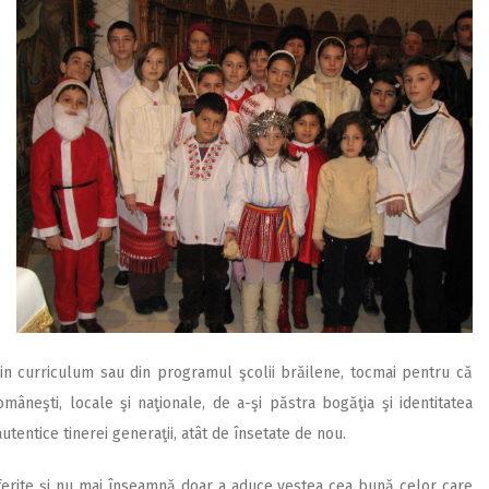
din curriculum sau din programul şcolii brăilene, tocmai pentru că
mâneşti, locale şi naţionale, de a-şi păstra bogăţia şi identitatea
utentice tinerei generaţii, atât de însetate de nou.
iferite şi nu mai înseamnă doar a aduce vestea cea bună celor care