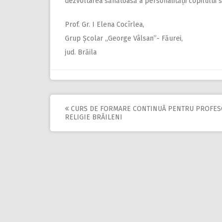
dezvoltarea sănătoasă a personalității copilului 
Prof. Gr. I Elena Cocîrlea,
Grup Școlar „George Vâlsan”- Făurei,
jud. Brăila
CURS DE FORMARE CONTINUĂ PENTRU PROFES
Post
RELIGIE BRĂILENI
navigation