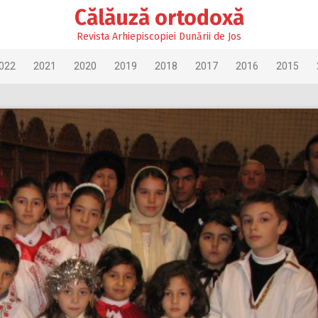
Călăuză ortodoxă
Revista Arhiepiscopiei Dunării de Jos
022
2021
2020
2019
2018
2017
2016
2015