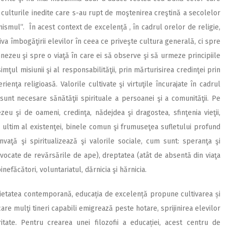
a culturile inedite care s-au rupt de moştenirea creştină a secolelor
inismul”. În acest context de excelență , în cadrul orelor de religie,
va îmbogăţirii elevilor în ceea ce priveşte cultura generală, ci spre
ezeu şi spre o viaţă în care ei să observe şi să urmeze principiile
imţul misiunii şi al responsabilităţii, prin mărturisirea credinţei prin
ienţa religioasă. Valorile cultivate şi virtuţile încurajate în cadrul
unt necesare sănătăţii spirituale a persoanei şi a comunităţii. Pe
eu şi de oameni, credinţa, nădejdea şi dragostea, sfinţenia vieţii,
 ultim al existenţei, binele comun şi frumuseţea sufletului profund
 învaţă şi spiritualizează şi valorile sociale, cum sunt: speranţa şi
ovocate de revărsările de ape), dreptatea (atât de absentă din viaţa
inefăcători, voluntariatul, dărnicia şi hărnicia.
cietatea contemporană, educația de excelență propune cultivarea și
are mulţi tineri capabili emigrează peste hotare, sprijinirea elevilor
tate. Pentru crearea unei filozofii a educației, acest centru de