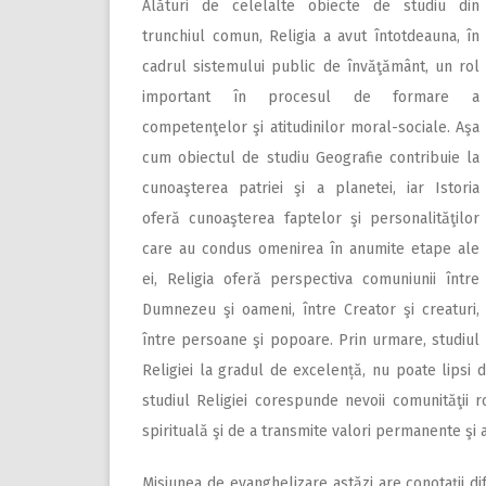
Alături de celelalte obiecte de studiu din
trunchiul comun, Religia a avut întotdeauna, în
cadrul sistemului public de învăţământ, un rol
important în procesul de formare a
competenţelor şi atitudinilor moral-sociale. Aşa
cum obiectul de studiu Geografie contribuie la
cunoaşterea patriei şi a planetei, iar Istoria
oferă cunoaşterea faptelor şi personalităţilor
care au condus omenirea în anumite etape ale
ei, Religia oferă perspectiva comuniunii între
Dumnezeu şi oameni, între Creator şi creaturi,
între persoane şi popoare. Prin urmare, studiul
Religiei la gradul de excelență, nu poate lipsi 
studiul Religiei corespunde nevoii comunităţii ro
spirituală şi de a transmite valori permanente şi a
Misiunea de evanghelizare astăzi are conotaţii d