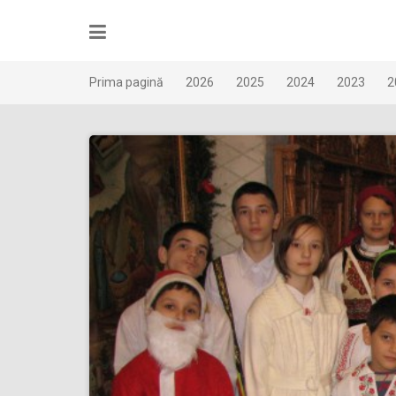
Skip
to
content
Prima pagină
2026
2025
2024
2023
2