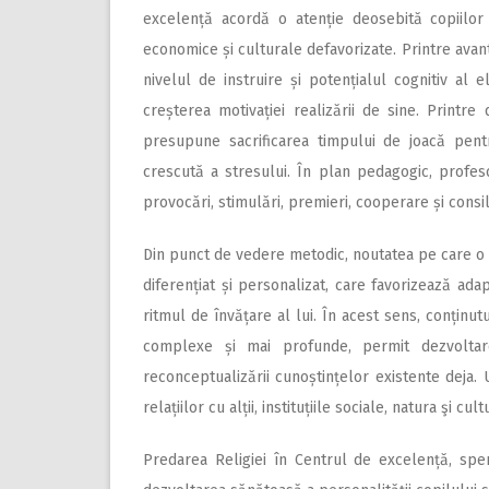
excelență acordă o atenție deosebită copiilor
economice și culturale defavorizate. Printre avan
nivelul de instruire și potențialul cognitiv al el
creșterea motivației realizării de sine. Printr
presupune sacrificarea timpului de joacă pentru
crescută a stresului. În plan pedagogic, profesor
provocări, stimulări, premieri, cooperare și consil
Din punct de vedere metodic, noutatea pe care o 
diferențiat și personalizat, care favorizează adap
ritmul de învățare al lui. În acest sens, conținu
complexe și mai profunde, permit dezvoltare
reconceptualizării cunoștințelor existente deja
relațiilor cu alții, instituțiile sociale, natura şi cult
Predarea Religiei în Centrul de excelență, spe