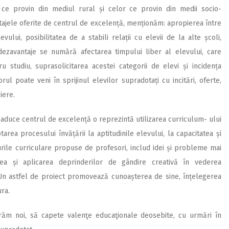
 ce provin din mediul rural și celor ce provin din medii socio-
tajele oferite de centrul de excelență, menționăm: apropierea între
evului, posibilitatea de a stabili relații cu elevii de la alte școli,
e dezavantaje se numără afectarea timpului liber al elevului, care
 studiu, suprasolicitarea acestei categorii de elevi și incidența
ul poate veni în sprijinul elevilor supradotați cu incitări, oferte,
iere.
aduce centrul de excelență o reprezintă utilizarea curriculum- ului
tarea procesului învățării la aptitudinile elevului, la capacitatea și
turile curriculare propuse de profesori, includ idei și probleme mai
a și aplicarea deprinderilor de gândire creativă în vederea
. Un astfel de proiect promovează cunoașterea de sine, înțelegerea
ura.
răm noi, să capete valenţe educaţionale deosebite, cu urmări în