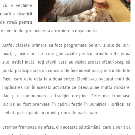
re cu o vechime
ioară a bisericii
 de strajă pentru
a de veste despre iminenta apropiere a duşmanului.
Astfel clasele primare au fost programate pentru zilele de luni,
marţi şi miercuri, iar cele gimnaziale pentru următoarele două
zile, astfel încât toţi elevii, care au vizitat aceast sfânt locaş, să
poată participa şi la un concurs de încondeiat ouă, pentru Sfintele
Paşti, care este deja la a doua ediţie. Elevii s‑au bucurat mult de
implicarea lor în această activitate ce presupune multă răbdare,
dar şi o continunuare a tradiţiei creştine. Cele mai frumoase
lucrări au fost premiate, în cadrul festiv, în Duminica Floriilor, iar
ceilalţi participanţi au primit premii de participare.
Vremea frumoasă de afară, din această săptămână, care a venit ca