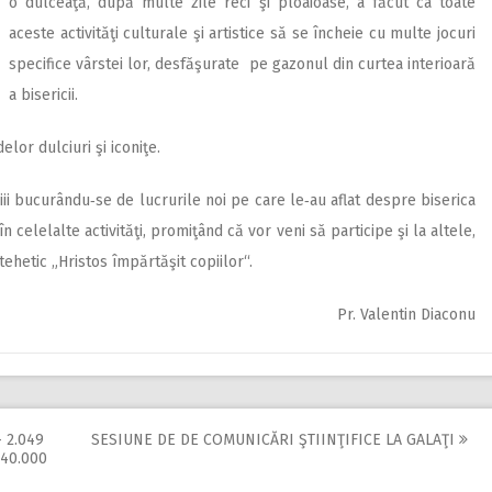
o dulceaţă, după multe zile reci şi ploaioase, a făcut ca toate
aceste activităţi culturale şi artistice să se încheie cu multe jocuri
specifice vârstei lor, desfăşurate pe gazonul din curtea interioară
a bisericii.
elor dulciuri şi iconiţe.
iii bucurându‑se de lucrurile noi pe care le‑au aflat despre biserica
în celelalte activităţi, promiţând că vor veni să participe şi la altele,
ehetic „Hristos împărtăşit copiilor“.
Pr. Valentin Diaconu
 2.049
SESIUNE DE DE COMUNICĂRI ŞTIINŢIFICE LA GALAŢI
40.000