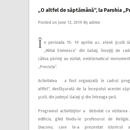
„O altfel de săptămână“, la Parohia „P
Posted on
June 12, 2019
By
admin
Î
n perioada 15‑ 19 aprilie a.c. elevii Şcolii 
„Mihai Eminescu“ din Galaţi, însoţiţi de cad
câtiva părinţi au vizitat, emblematicul monument
„Precista“.
Activitatea a fost organizată în cadrul prog
altfel“, desfăşurată de la începutul acestei să
şcoli, din judeţul Galaţi şi din întreaga ţară.
Programul activităţilor a debutat cu vizitarea 
edificiu, ghid fiindu‑le profesorul de Religie
Diaconu, care le‑a prezentat istoricul ac