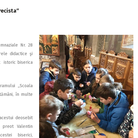
recista“
Gimnaziale Nr. 28
rele didactice şi
 istoric biserica
ramului „Scoala
ptămâni, în multe
acestui deosebit
, preot Valentin
estei biserici,