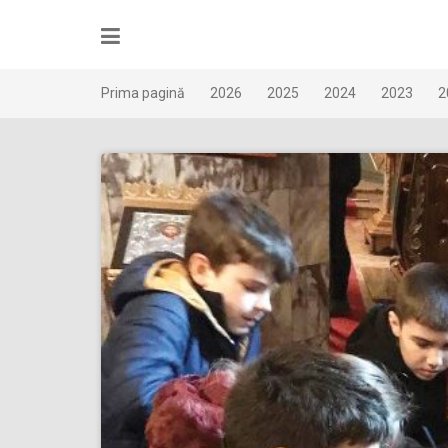
Skip
to
content
Prima pagină
2026
2025
2024
2023
2