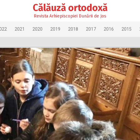
Călăuză ortodoxă
Revista Arhiepiscopiei Dunării de Jos
022
2021
2020
2019
2018
2017
2016
2015