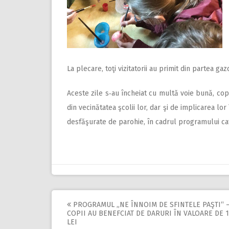
La plecare, toţi vizitatorii au primit din partea gazd
Aceste zile s‑au încheiat cu multă voie bună, cop
din vecinătatea şcolii lor, dar şi de implicarea lor 
desfăşurate de parohie, în cadrul programului cat
PROGRAMUL „NE ÎNNOIM DE SFINTELE PAŞTI“ –
Post
COPII AU BENEFCIAT DE DARURI ÎN VALOARE DE 1
LEI