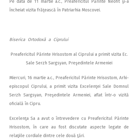
Pe data de 11 martie a.c., Prea­fericitul Părinte Neofit şi‑a
încheiat vi­zita frăţească în Patriarhia Moscovei.
Biserica Ortodoxă a Ciprului
Preafericitul Părinte Hrisostom al Ciprului a primit vizita Ec.
Sale Serzh Sargsyan, Preşedintele Armeniei
Miercuri, 16 martie a.c., Prea­fericitul Părinte Hrisostom, Arhi­
epis­copul Ciprului, a primit vizita Exce­lenţei Sale Domnul
Serzh Sargsyan, Preşedintele Armeniei, aflat într‑o vizită
oficială în Cipru.
Excelenţa Sa a avut o întrevedere cu Preafericitul Părinte
Hrisostom, în care au fost discutate aspecte legate de
relaţiile cordiale dintre cele două ţări.