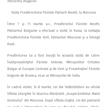
Patriarhia Bulgariei
Vizita Preafericitului Părinte Patriarh Neofit, la Moscova
Între 7 şi 11 martie a.c., Prea­fericitul Părinte Neofit,
Patriarhul Bulgariei a efectuat o vizită în Rusia, la invitaţia
Preafericitului Părinte Kiril, Patriarhul Moscovei şi a întregii
Rusii.
Preafericirea Sa a fost în­soţit în această vizită de către:
Înalt­preasfinţitul Părinte Antonie, Mitro­politul Ortodox
Bulgar al Europei Centrale şi de Vest şi Preasfinţitul Părinte
Grigorie de Branica, vicar al Mitropoliei de Sofia.
În cadrul vizitei, în 8 martie, cei doi întâi­stă­tă­tori au oficiat
Sfânta Liturghie în biserica Mănăstirii „Acoperământul Maicii
Domnului” din Moscova. După sfânta slujbă, cei doi patriarhi