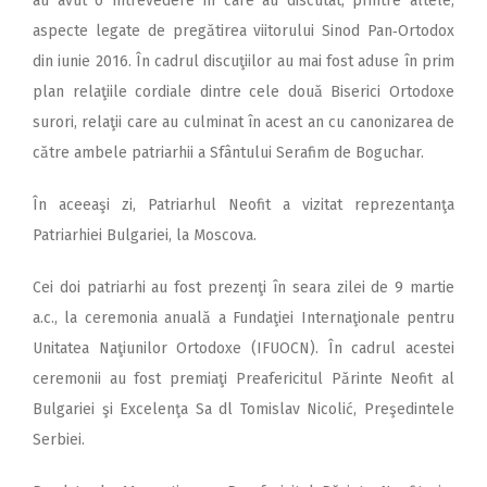
au avut o întrevedere în care au discutat, printre altele,
aspecte legate de pregătirea viitorului Sinod Pan‑Ortodox
din iunie 2016. În cadrul discuţiilor au mai fost aduse în prim
plan relaţiile cordiale dintre cele două Biserici Ortodoxe
surori, relaţii care au culminat în acest an cu canonizarea de
către ambele patriarhii a Sfântului Serafim de Boguchar.
În aceeaşi zi, Patriarhul Neofit a vizitat reprezentanţa
Patriarhiei Bulgariei, la Moscova.
Cei doi patriarhi au fost prezenţi în seara zilei de 9 martie
a.c., la ceremonia anuală a Fundaţiei Inter­naţionale pentru
Unitatea Naţiunilor Ortodoxe (IFUOCN). În cadrul aces­tei
ceremonii au fost premiaţi Preafericitul Părinte Neofit al
Bul­gariei şi Excelenţa Sa dl Tomislav Nicolić, Preşedintele
Serbiei.