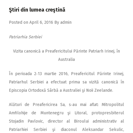
2018
Ştiri din lumea creştină
2017
Posted on
April 6, 2016
By
admin
2016
2015
Patriarhia Serbiei
2014
Vizita canonică a Preafericitului Părinte Patriarh Irinej, în
2013
Australia
2012
În perioada 2‑13 martie 2016, Preafericitul Părinte Irinej,
2011
Patriarhul Serbiei a efectuat prima sa vizită ca­nonică în
Episcopia Ortodoxă Sârbă a Australiei şi Noii Zeelande.
2010
2009
Alături de Preafericirea Sa, s‑au mai aflat: Mitropolitul
Amfilohije de Muntenegru şi Litoral, proto­presbiterul
Stojadin Pavlovic, di­rec­tor al Biroului administrativ al
Patriarhiei Serbiei şi diaconul Aleksandar Sekulic,