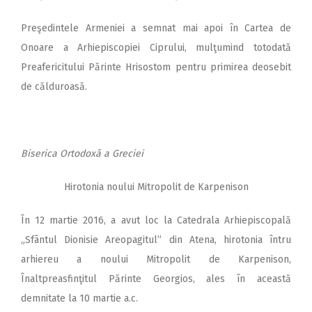
Preşedintele Armeniei a semnat mai apoi în Cartea de
Onoare a Arhi­episcopiei Ciprului, mulţumind tot­odată
Preafericitului Părinte Hrisos­tom pentru primirea deosebit
de călduroasă.
Biserica Ortodoxă a Greciei
Hirotonia noului Mitropolit de Karpenison
În 12 martie 2016, a avut loc la Catedrala Arhiepisco­pală
„Sfântul Dionisie Areopagitul” din Atena, hirotonia întru
arhiereu a noului Mitropolit de Karpenison,
Înaltpreasfinţitul Părinte Georgios, ales în această
demnitate la 10 martie a.c.