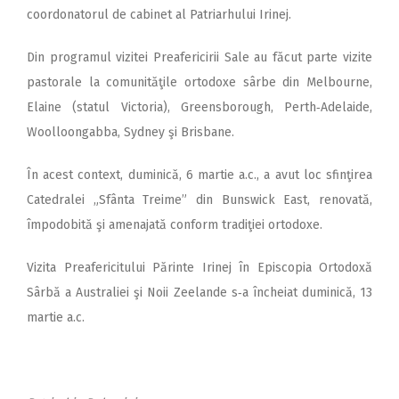
coordonatorul de cabinet al Patriarhului Irinej.
Din programul vizitei Preafericirii Sale au făcut parte vizite
pastorale la comunităţile ortodoxe sârbe din Melbourne,
Elaine (statul Victoria), Greensborough, Perth‑Adelaide,
Wool­­loongabba, Sydney şi Brisbane.
În acest context, duminică, 6 martie a.c., a avut loc sfinţirea
Cate­dralei „Sfânta Treime” din Buns­wick East, renovată,
împodobită şi amenajată conform tradiţiei ortodoxe.
Vizita Preafericitului Părinte Irinej în Episcopia Ortodoxă
Sârbă a Australiei şi Noii Zeelande s‑a încheiat duminică, 13
martie a.c.