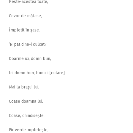
Peste-acestea toate,
Covor de mătase,
Împletit în şase.
’N pat cine-i culcat?
Doarme ici, domn bun,
Ici domn bun, bunu-i [cutare];
Mai la braţu’ lui,
Coase doamna lui,
Coase, chindiseşte,
Fir verde-mpleteşte,