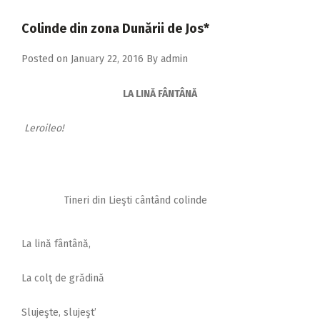
2018
Colinde din zona Dunării de Jos*
2017
Posted on
January 22, 2016
By
admin
2016
2015
LA LINĂ FÂNTÂNĂ
2014
Leroileo!
2013
2012
2011
Tineri din Lieşti cântând colinde
2010
La lină fântână,
2009
La colţ de grădină
Slujeşte, slujeşt’