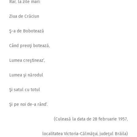
Rar, la zile mari:
Ziua de Crăciun
Ş-a de Bobotează
Când preoţi botează,
Lumea creştineaz’,
Lumea şi nărodul
Şi satul cu totul
Şi pe noi de-a rând’.
(Culeasă la data de 28 februarie 1957,
localitatea Victoria-Călmăţui, judeţul Brăila)