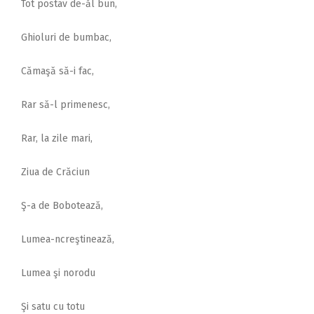
Tot postav de-ăl bun,
Ghioluri de bumbac,
Cămaşă să-i fac,
Rar să-l primenesc,
Rar, la zile mari,
Ziua de Crăciun
Ş-a de Bobotează,
Lumea-ncreştinează,
Lumea şi norodu
Şi satu cu totu