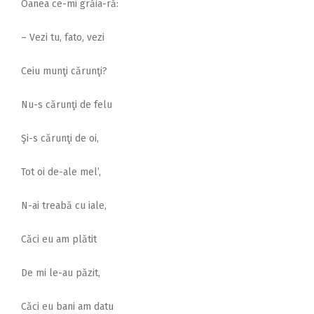
Oanea ce-mi grăia-ră:
– Vezi tu, fato, vezi
Ceiu munţi cărunţi?
Nu-s cărunţi de felu
Şi-s cărunţi de oi,
Tot oi de-ale mel’,
N-ai treabă cu iale,
Căci eu am plătit
De mi le-au păzit,
Căci eu bani am datu