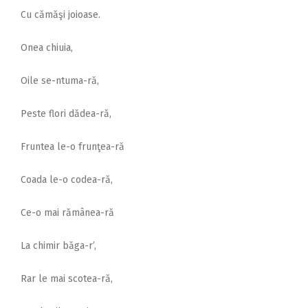
Cu cămăşi joioase.
Onea chiuia,
Oile se-ntuma-ră,
Peste flori dădea-ră,
Fruntea le-o frunţea-ră
Coada le-o codea-ră,
Ce-o mai rămânea-ră
La chimir băga-r’,
Rar le mai scotea-ră,