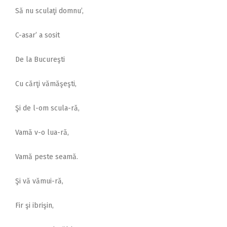
Să nu sculaţi domnu’,
C-asar’ a sosit
De la Bucureşti
Cu cărţi vămăşeşti,
Şi de l-om scula-ră,
Vamă v-o lua-ră,
Vamă peste seamă.
Şi vă vămui-ră,
Fir şi ibrişin,