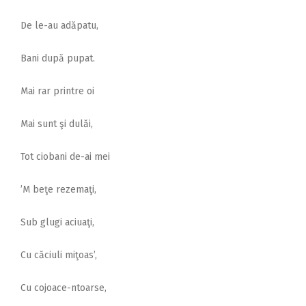
De le-au adăpatu,
Bani după pupat.
Mai rar printre oi
Mai sunt şi dulăi,
Tot ciobani de-ai mei
’M beţe rezemaţi,
Sub glugi aciuaţi,
Cu căciuli miţoas’,
Cu cojoace-ntoarse,