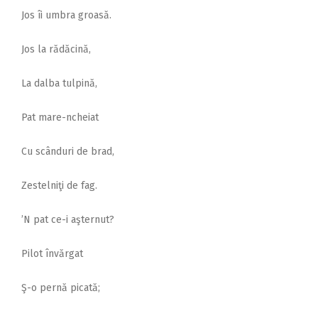
Jos îi umbra groasă.
Jos la rădăcină,
La dalba tulpină,
Pat mare-ncheiat
Cu scânduri de brad,
Zestelniţi de fag.
’N pat ce-i aşternut?
Pilot învărgat
Ş-o pernă picată;