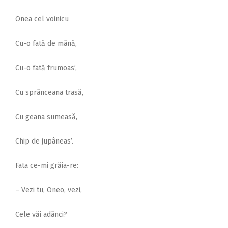
Onea cel voinicu
Cu-o fată de mână,
Cu-o fată frumoas’,
Cu sprânceana trasă,
Cu geana sumeasă,
Chip de jupâneas’.
Fata ce-mi grăia-re:
– Vezi tu, Oneo, vezi,
Cele văi adânci?