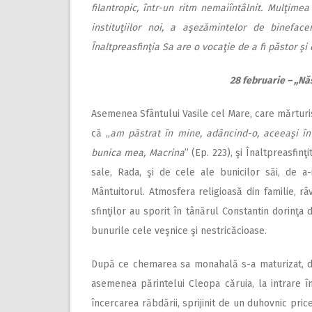
filantropic, într-un ritm nemaiîntâlnit. Mulţimea
instituţiilor noi, a aşezămintelor de bineface
Înaltpreasfinţia Sa are o vocaţie de a fi păstor şi
28 februarie – ,,N
Asemenea Sfântului Vasile cel Mare, care mărturis
că „
am păstrat în mine, adâncind-o, aceeaşi î
bunica mea, Macrina
” (Ep. 223), şi Înaltpreasfin
sale, Rada, şi de cele ale bunicilor săi, de a-i
Mântuitorul. Atmosfera religioasă din familie, râ
sfinţilor au sporit în tânărul Constantin dorinţa
bunurile cele veşnice şi nestricăcioase.
După ce chemarea sa monahală s-a maturizat, dup
asemenea părintelui Cleopa căruia, la intrare î
încercarea răbdării, sprijinit de un duhovnic pric