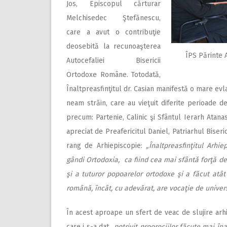
Jos, Episcopul cărturar
Melchisedec Ştefănescu,
care a avut o contribuţie
deosebită la recunoaşterea
ÎPS Părinte 
Autocefaliei Bisericii
Ortodoxe Române. Totodată,
Înaltpreasfinţitul dr. Casian manifestă o mare evla
neam străin, care au vieţuit diferite perioade de 
precum: Partenie, Calinic şi Sfântul Ierarh Atanas
apreciat de Preafericitul Daniel, Patriarhul Biseri
rang de Arhiepiscopie:
„Înaltpreasfinţitul Arh
gândi Ortodoxia, ca fiind cea mai sfântă forţă de 
şi a tuturor popoarelor ortodoxe şi a făcut atât
română, încât, cu adevărat, are vocaţie de univer
În acest aproape un sfert de veac de slujire arhie
care i s-a dat
„potrivit proorociilor făcute mai îna