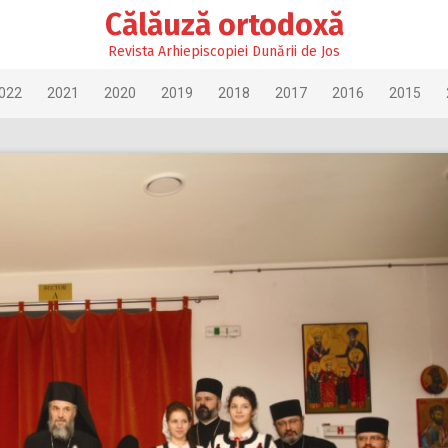
Călăuză ortodoxă
Revista Arhiepiscopiei Dunării de Jos
022
2021
2020
2019
2018
2017
2016
2015