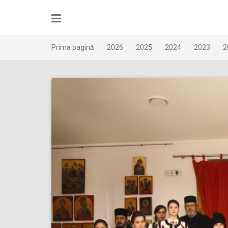
Skip
to
content
Prima pagină
2026
2025
2024
2023
2