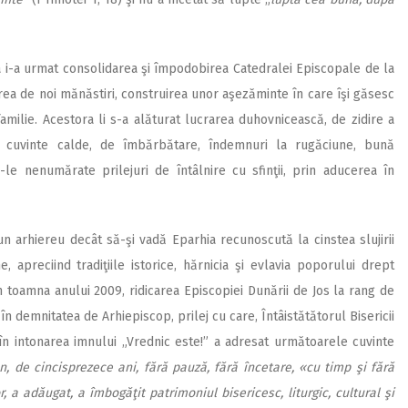
a i-a urmat consolidarea şi împodobirea Catedralei Episcopale de la
inţarea de noi mănăstiri, construirea unor aşezăminte în care îşi găsesc
familie. Acestora li s-a alăturat lucrarea duhovnicească, de zidire a
at cuvinte calde, de îmbărbătare, îndemnuri la rugăciune, bună
-le nenumărate prilejuri de întâlnire cu sfinţii, prin aducerea în
 arhiereu decât să-şi vadă Eparhia recunoscută la cinstea slujirii
 apreciind tradiţiile istorice, hărnicia şi evlavia poporului drept
 în toamna anului 2009, ridicarea Episcopiei Dunării de Jos la rang de
 în demnitatea de Arhiepiscop, prilej cu care, Întâistătătorul Bisericii
în intonarea imnului „Vrednic este!” a adresat următoarele cuvinte
an, de cincisprezece ani, fără pauză, fără încetare, «cu timp şi fără
, a adăugat, a îmbogăţit patrimoniul bisericesc, liturgic, cultural şi