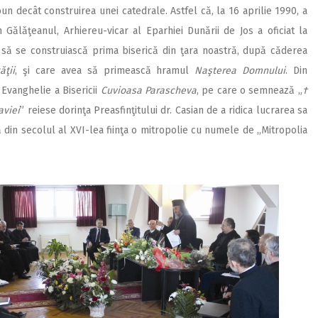
un decât construirea unei catedrale. Astfel că, la 16 aprilie 1990, a
an Gălăţeanul, Arhiereu-vicar al Eparhiei Dunării de Jos a oficiat la
a să se construiască prima biserică din ţara noastră, după căderea
ăţii
, şi care avea să primească hramul
Naşterea Domnului
. Din
Evanghelie a Bisericii
Cuvioasa Parascheva
, pe care o semnează „
†
aviei
” reiese dorinţa Preasfinţitului dr. Casian de a ridica lucrarea sa
ă din secolul al XVI-lea fiinţa o mitropolie cu numele de ,,Mitropolia