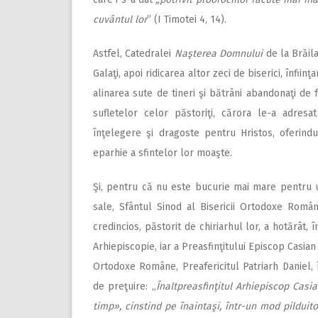
cuvântul lor
” (I Timotei 4, 14).
Astfel, Catedralei
Naşterea Domnului
de la Brăil
Galaţi, apoi ridicarea altor zeci de biserici, înfi
alinarea sute de tineri şi bătrâni abandonaţi de 
sufletelor celor păstoriţi, cărora le-a adres
înţelegere şi dragoste pentru Hristos, oferindu
eparhie a sfintelor lor moaşte.
Şi, pentru că nu este bucurie mai mare pentru un
sale, Sfântul Sinod al Bisericii Ortodoxe Române,
credincios, păstorit de chiriarhul lor, a hotărât,
Arhiepiscopie, iar a Preasfinţitului Episcop Casian
Ortodoxe Române, Preafericitul Patriarh Daniel, 
de preţuire: „
Înaltpreasfinţitul Arhiepiscop Casi
timp», cinstind pe înaintaşi, într-un mod pilduitor