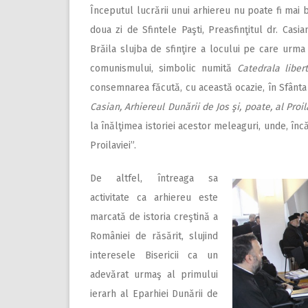
Începutul lucrării unui arhiereu nu poate fi mai b
doua zi de Sfintele Paşti, Preasfinţitul dr. Casi
Brăila slujba de sfinţire a locului pe care urm
comunismului, simbolic numită
Catedrala libert
consemnarea făcută, cu această ocazie, în Sfânta 
Casian, Arhiereul Dunării de Jos şi, poate, al Proil
la înălţimea istoriei acestor meleaguri, unde, înc
Proilaviei”.
De altfel, întreaga sa
activitate ca arhiereu este
marcată de istoria creştină a
României de răsărit, slujind
interesele Bisericii ca un
adevărat urmaş al primului
ierarh al Eparhiei Dunării de