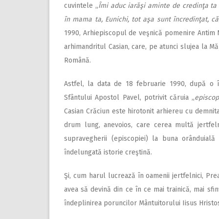
cuvintele „
Îmi aduc iarăşi aminte de credinţa ta 
în mama ta, Eunichi, tot aşa sunt încredinţat, că 
1990, Arhiepiscopul de veşnică pomenire Antim Ni
arhimandritul Casian, care, pe atunci slujea la Mă
Română.
Astfel, la data de 18 februarie 1990, după o
Sfântului Apostol Pavel, potrivit căruia „
episcop
Casian Crăciun este hirotonit arhiereu cu demnita
drum lung, anevoios, care cerea multă jertfeln
supravegherii (episcopiei) la buna orânduială 
îndelungată istorie creştină.
Şi, cum harul lucrează în oamenii jertfelnici, Pr
avea să devină din ce în ce mai trainică, mai sfi
îndeplinirea poruncilor Mântuitorului Iisus Hristo