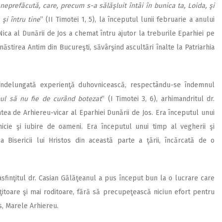
neprefăcută, care, precum s-a sălăşluit întâi în bunica ta, Loida, şi
şi întru tine
” (II Timotei 1, 5), la începutul lunii februarie a anului
ca al Dunării de Jos a chemat întru ajutor la treburile Eparhiei pe
năstirea Antim din Bucureşti, săvârşind ascultări înalte la Patriarhia
 îndelungată experienţă duhovnicească, respectându-se îndemnul
ul să nu fie de curând botezat
” (I Timotei 3, 6), arhimandritul dr.
tea de Arhiereu-vicar al Eparhiei Dunării de Jos. Era începutul unui
icie şi iubire de oameni. Era începutul unui timp al vegherii şi
a Bisericii lui Hristos din această parte a ţării, încărcată de o
easfinţitul dr. Casian Gălăţeanul a pus început bun la o lucrare care
nţitoare şi mai roditoare, fără să precupeţească niciun efort pentru
s, Marele Arhiereu.