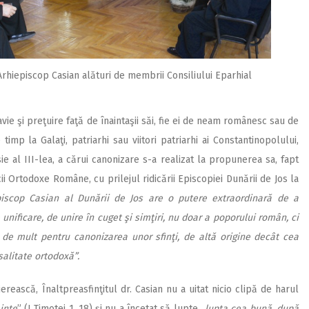
Arhiepiscop Casian alături de membrii Consiliului Eparhial
vie şi preţuire faţă de înaintaşii săi, fie ei de neam românesc sau de
timp la Galaţi, patriarhi sau viitori patriarhi ai Constantinopolului,
ie al III-lea, a cărui canonizare s-a realizat la propunerea sa, fapt
cii Ortodoxe Române, cu prilejul ridicării Episcopiei Dunării de Jos la
iepiscop Casian al Dunării de Jos are o putere extraordinară de a
unificare, de unire în cuget şi simţiri, nu doar a poporului român, ci
 de mult pentru canonizarea unor sfinţi, de altă origine decât cea
salitate ortodoxă”.
rească, Înaltpreasfinţitul dr. Casian nu a uitat nicio clipă de harul
inte
” (I Timotei 1, 18) şi nu a încetat să lupte „
lupta cea bună, după