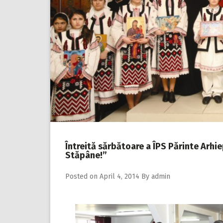
Întreită sărbătoare a ÎPS Părinte Arhiep
Stăpâne!”
Posted on
April 4, 2014
By
admin