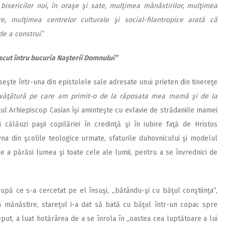
 bisericilor noi, în oraşe şi sate, mulţimea mănăstirilor, mulţimea
re, mulţimea centrelor culturale şi social-filantropice arată că
 de a construi
.”
ăscut întru bucuria Naşterii Domnului”
eşte într-una din epistolele sale adresate unui prieten din tinereţe
nvăţătură pe care am primit-o de la răposata mea mamă şi de la
ţitul Arhiepiscop Casian îşi aminteşte cu evlavie de strădaniile mamei
 călăuzi paşii copilăriei în credinţă şi în iubire faţă de Hristos
vna din şcolile teologice urmate, sfaturile duhovnicului şi modelul
 de a părăsi lumea şi toate cele ale lumii, pentru a se învrednici de
ă ce s-a cercetat pe el însuşi, ,,bătându-şi cu băţul conştiinţa”,
n mănăstire, stareţul i-a dat să bată cu băţul într-un copac spre
eput, a luat hotărârea de a se înrola în ,,oastea cea luptătoare a lui