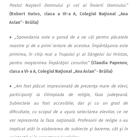
Postul Naşterii Domnului şi cel al Învierii Domnului.”
(Robert Hatos, clasa a VI-a A, Colegiul Naţional „Ana
Aslan”- Brăila)
●
„Spovedania este o şansă de a ne căi pentru păcatele
noastre şi de a primi iertare de acestea. Împărtăşania este
primirea, în chip real a Trupului şi al Sângelui lui Hristos,
pentru moştenirea Împărăţiei cerurilor.”
(Claudia Papenov,
clasa a VI-a A, Colegiul Naţional „Ana Aslan”- Brăila)
●
„Am fost plăcut impresionată de prezenţa mare de elevi,
participanţi la Olimpiada de religie, faza judeţeană.
Subiectele au fost accesibile, dar şi cu un grad de
dificultate, cu scopul de a uşura selectarea elevilor, ce ne
vor reprezenta la faza naţională. Profesorii de religie s-au
implicat atât în elaborarea de subiecte şi bareme, cât şi în