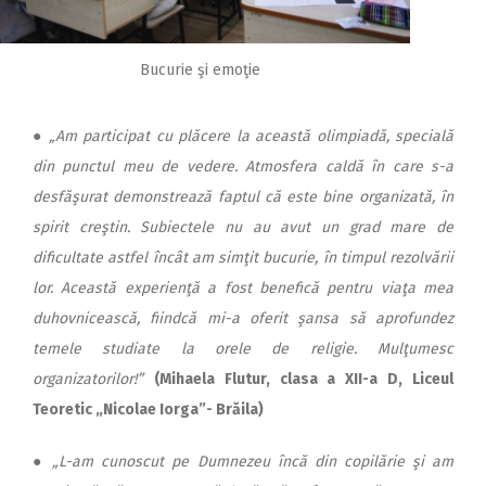
Bucurie şi emoţie
●
„Am participat cu plăcere la această olimpiadă, specială
din punctul meu de vedere. Atmosfera caldă în care s-a
desfăşurat demonstrează faptul că este bine organizată, în
spirit creştin. Subiectele nu au avut un grad mare de
dificultate astfel încât am simţit bucurie, în timpul rezolvării
lor. Această experienţă a fost benefică pentru viaţa mea
duhovnicească, fiindcă mi-a oferit şansa să aprofundez
temele studiate la orele de religie. Mulţumesc
organizatorilor!”
(Mihaela Flutur, clasa a XII-a D, Liceul
Teoretic „Nicolae Iorga”- Brăila)
●
„L-am cunoscut pe Dumnezeu încă din copilărie şi am