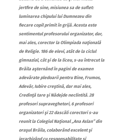
jertfire de sine, misiunea sa de suflet:
luminarea chipului lui Dumnezeu din
fiecare copil primit în grijă. Acesta este
sentimentul profesorului organizator, dar,
mai ales, corector la Olimpiada naţională
de Religie.
186 de elevi, atât de la ciclul
gimnazial, cât şi de la liceu, s-au întrecut la
Brăila aşternând în pagini de examen
adevărate pledoarii pentru Bine, Frumos,
Adevăr, Iubire creştină, dar mai ales,
Credinţă tare şi Nădejde neclintită. 28
profesori supraveghetori, 6 profesori
organizatori şi 22 dascăli corectori s-au
reunit la Colegiul Naţional „Ana Aslan” din
oraşul Brăila, colaborând excelent şi
ierarhizând cu responsabilitate şi