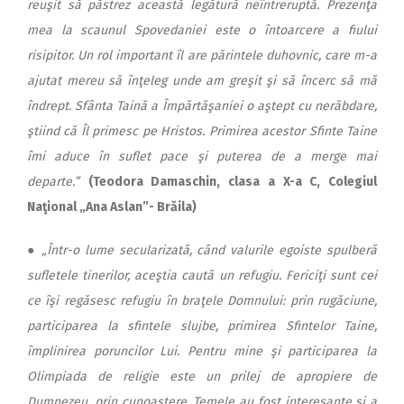
reuşit să păstrez această legătură neîntreruptă. Prezenţa
mea la scaunul Spovedaniei este o întoarcere a fiului
risipitor. Un rol important îl are părintele duhovnic, care m-a
ajutat mereu să înţeleg unde am greşit şi să încerc să mă
îndrept. Sfânta Taină a Împărtăşaniei o aştept cu nerăbdare,
ştiind că Îl primesc pe Hristos. Primirea acestor Sfinte Taine
îmi aduce în suflet pace şi puterea de a merge mai
departe.”
(Teodora Damaschin, clasa a X-a C, Colegiul
Naţional „Ana Aslan”- Brăila)
●
„Într-o lume secularizată, când valurile egoiste spulberă
sufletele tinerilor, aceştia caută un refugiu. Fericiţi sunt cei
ce îşi regăsesc refugiu în braţele Domnului: prin rugăciune,
participarea la sfintele slujbe, primirea Sfintelor Taine,
împlinirea poruncilor Lui. Pentru mine şi participarea la
Olimpiada de religie este un prilej de apropiere de
Dumnezeu, prin cunoaştere. Temele au fost interesante şi a