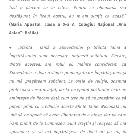
fost o plăcere să le citesc. Pentru că olimpiada s-a
desfăşurat în liceul nostru, eu m-am simţit ca acasă.”
(Maria Apostol, clasa a X-a A, Colegiul Naţional „Ana
Aslan”- Brăila)
●
„Sfânta Taină a Spovedaniei şi Sfânta Taină a
Împărtăşaniei sunt necesare obţinerii mânturii. Fiecare,
dintre acestea, are rolul ei. Înainte consideram că
Spovedania e doar o slujbă premergatoare Împărtăşaniei şi
nu mă pregăteam suficient. La orele de religie, doamna
profesoară ne-a învăţat, iar la începutul posturilor mari ne
aminteşte de fiecare dată cum trebuie să ne pregătim ca să
putem primi cu vrednicie aceste Sfinte Taine. Niciodată nu
uită să ne spună că avem libertatea de a alege, dar pe care
l-am primit de la Dumnezeu. Sunt creştin şi reuşesc să mă
spovedesc şi să mă împărtăşesc de două ori pe an, în