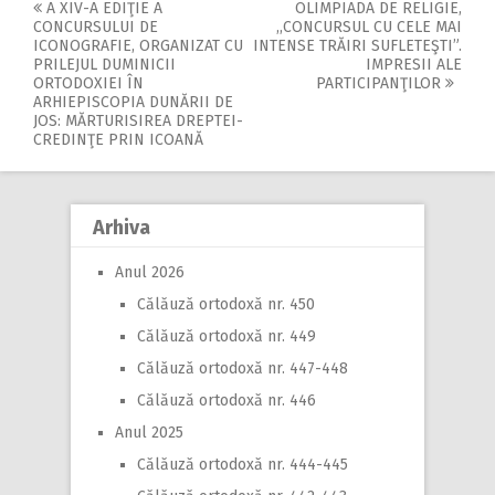
A XIV-A EDIŢIE A
OLIMPIADA DE RELIGIE,
Post
CONCURSULUI DE
,,CONCURSUL CU CELE MAI
ICONOGRAFIE, ORGANIZAT CU
INTENSE TRĂIRI SUFLETEŞTI”.
navigation
PRILEJUL DUMINICII
IMPRESII ALE
ORTODOXIEI ÎN
PARTICIPANŢILOR
ARHIEPISCOPIA DUNĂRII DE
JOS: MĂRTURISIREA DREPTEI-
CREDINŢE PRIN ICOANĂ
Arhiva
Anul 2026
Călăuză ortodoxă nr. 450
Călăuză ortodoxă nr. 449
Călăuză ortodoxă nr. 447-448
Călăuză ortodoxă nr. 446
Anul 2025
Călăuză ortodoxă nr. 444-445