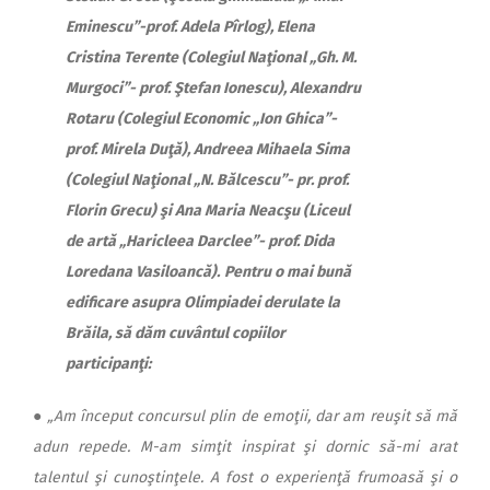
Eminescu”-prof. Adela Pîrlog), Elena
Cristina Terente (Colegiul Naţional „Gh. M.
Murgoci”- prof. Ştefan Ionescu), Alexandru
Rotaru (Colegiul Economic „Ion Ghica”-
prof. Mirela Duţă), Andreea Mihaela Sima
(Colegiul Naţional „N. Bălcescu”- pr. prof.
Florin Grecu) şi Ana Maria Neacşu (Liceul
de artă „Haricleea Darclee”- prof. Dida
Loredana Vasiloancă).
Pentru o mai bună
edificare asupra Olimpiadei derulate la
Brăila, să dăm cuvântul copiilor
participanţi:
●
„Am început concursul plin de emoţii, dar am reuşit să mă
adun repede. M-am simţit inspirat şi dornic să-mi arat
talentul şi cunoştinţele. A fost o experienţă frumoasă şi o