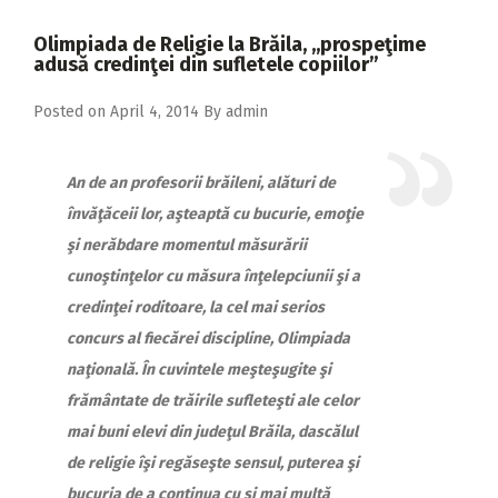
2018
Olimpiada de Religie la Brăila, ,,prospeţime
2017
adusă credinţei din sufletele copiilor”
2016
Posted on
April 4, 2014
By
admin
2015
2014
An de an profesorii brăileni, alături de
învăţăceii lor, aşteaptă cu bucurie, emoţie
2013
şi nerăbdare momentul măsurării
2012
cunoştinţelor cu măsura înţelepciunii şi a
2011
credinţei roditoare, la cel mai serios
concurs al fiecărei discipline, Olimpiada
2010
naţională. În cuvintele meşteşugite şi
2009
frământate de trăirile sufleteşti ale celor
mai buni elevi din judeţul Brăila, dascălul
de religie îşi regăseşte sensul, puterea şi
bucuria de a continua cu şi mai multă