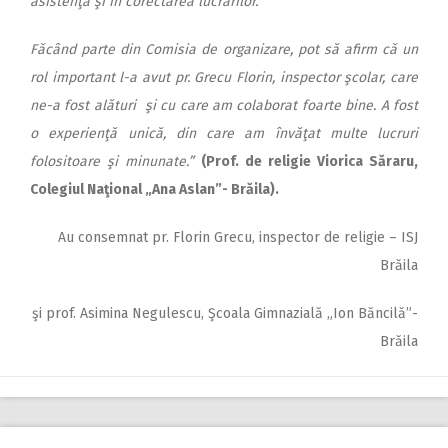
asistenţă şi în corectarea lucrărilor.
Făcând parte din Comisia de organizare, pot să afirm că un
rol important l-a avut pr. Grecu Florin, inspector şcolar, care
ne-a fost alături şi cu care am colaborat foarte bine. A fost
o experienţă unică, din care am învăţat multe lucruri
folositoare şi minunate.”
(Prof. de religie Viorica Săraru,
Colegiul Naţional „Ana Aslan”- Brăila).
Au consemnat pr. Florin Grecu, inspector de religie – ISJ
Brăila
şi prof. Asimina Negulescu, Şcoala Gimnazială „Ion Băncilă”-
Brăila