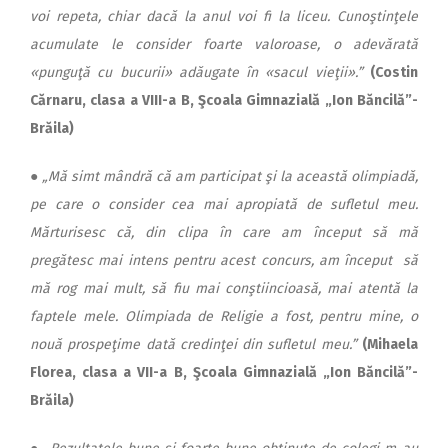
voi repeta, chiar dacă la anul voi fi la liceu. Cunoştinţele
acumulate le consider foarte valoroase, o adevărată
«punguţă cu bucurii» adăugate în «sacul vieţii».”
(Costin
Cărnaru, clasa a VIII-a B, Şcoala Gimnazială „Ion Băncilă”-
Brăila)
●
„Mă simt mândră că am participat şi la această olimpiadă,
pe care o consider cea mai apropiată de sufletul meu.
Mărturisesc că, din clipa în care am început să mă
pregătesc mai intens pentru acest concurs, am început să
mă rog mai mult, să fiu mai conştiincioasă, mai atentă la
faptele mele. Olimpiada de Religie a fost, pentru mine, o
nouă prospeţime dată credinţei din sufletul meu.”
(Mihaela
Florea, clasa a VII-a B, Şcoala Gimnazială „Ion Băncilă”-
Brăila)