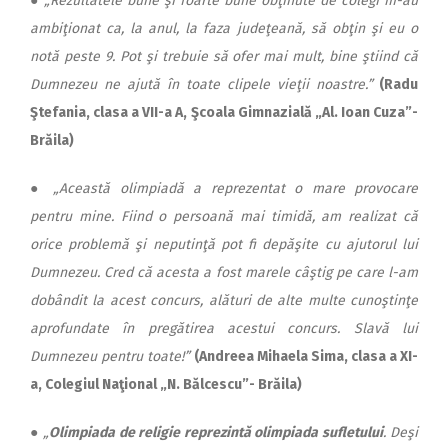
●
„Rezultatele bune şi foarte bune obţinute de colegi m-au
ambiţionat ca, la anul, la faza judeţeană, să obţin şi eu o
notă peste 9. Pot şi trebuie să ofer mai mult, bine ştiind că
Dumnezeu ne ajută în toate clipele vieţii noastre.”
(Radu
Ştefania, clasa a VII-a A, Şcoala Gimnazială „Al. Ioan Cuza”-
Brăila)
●
„Această olimpiadă a reprezentat o mare provocare
pentru mine. Fiind o persoană mai timidă, am realizat că
orice problemă şi neputinţă pot fi depăşite cu ajutorul lui
Dumnezeu. Cred că acesta a fost marele câştig pe care l-am
dobândit la acest concurs, alături de alte multe cunoştinţe
aprofundate în pregătirea acestui concurs. Slavă lui
Dumnezeu pentru toate!”
(Andreea Mihaela Sima, clasa a XI-
a, Colegiul Naţional „N. Bălcescu”- Brăila)
●
„
Olimpiada de religie reprezintă olimpiada sufletului
. Deşi