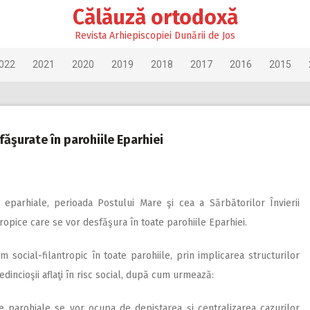
Călăuză ortodoxă
Revista Arhiepiscopiei Dunării de Jos
022
2021
2020
2019
2018
2017
2016
2015
făşurate în parohiile Eparhiei
e eparhiale, perioada Postului Mare şi cea a Sărbătorilor Învierii
tropice care se vor desfăşura în toate parohiile Eparhiei.
social-filantropic în toate parohiile, prin implicarea structurilor
redincioşii aflaţi în risc social, după cum urmează:
 parohiale se vor ocupa de depistarea şi centralizarea cazurilor