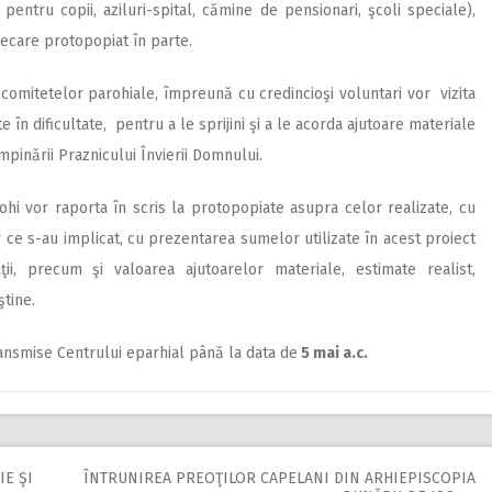
entru copii, aziluri-spital, cămine de pensionari, şcoli speciale),
fiecare protopopiat în parte.
comitetelor parohiale, împreună cu credincioşi voluntari vor vizita
e în dificultate, pentru a le sprijini şi a le acorda ajutoare materiale
âmpinării Praznicului Învierii Domnului.
rohi vor raporta în scris la protopopiate asupra celor realizate, cu
r ce s-au implicat, cu prezentarea sumelor utilizate în acest proiect
ţii, precum şi valoarea ajutoarelor materiale, estimate realist,
ştine.
transmise Centrului eparhial până la data de
5 mai a.c.
E ŞI
ÎNTRUNIREA PREOŢILOR CAPELANI DIN ARHIEPISCOPIA