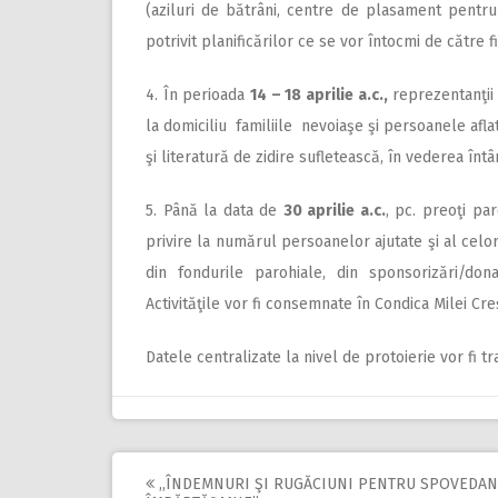
(aziluri de bătrâni, centre de plasament pentru p
potrivit planificărilor ce se vor întocmi de către 
4. În perioada
14 – 18 aprilie a.c.,
reprezentanţii 
la domiciliu familiile nevoiaşe şi persoanele aflat
şi literatură de zidire sufletească, în vederea înt
5. Până la data de
30 aprilie a.c.
, pc. preoţi pa
privire la numărul persoanelor ajutate şi al celo
din fondurile parohiale, din sponsorizări/dona
Activităţile vor fi consemnate în Condica Milei Cre
Datele centralizate la nivel de protoierie vor fi 
,,ÎNDEMNURI ŞI RUGĂCIUNI PENTRU SPOVEDANI