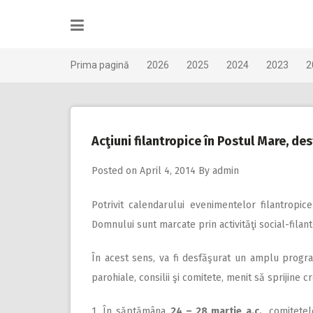
Skip
to
content
Prima pagină
2026
2025
2024
2023
2
Acţiuni filantropice în Postul Mare, des
Posted on
April 4, 2014
By
admin
Potrivit calendarului evenimentelor filantropic
Domnului sunt marcate prin activităţi social-filan
În acest sens, va fi desfăşurat un amplu program 
parohiale, consilii şi comitete, menit să sprijine c
1. În săptămâna
24 – 28 martie a.c.,
comitetele