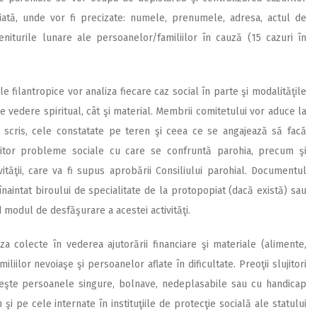
liată, unde vor fi precizate: numele, prenumele, adresa, actul de
niturile lunare ale persoanelor/familiilor în cauză (15 cazuri în
e filantropice vor analiza fiecare caz social în parte şi modalităţile
de vedere spiritual, cât şi material. Membrii comitetului vor aduce la
 scris, cele constatate pe teren şi ceea ce se angajează să facă
itor probleme sociale cu care se confruntă parohia, precum şi
ităţii, care va fi supus aprobării Consiliului parohial. Documentul
i înaintat biroului de specialitate de la protopopiat (dacă există) sau
 modul de desfăşurare a acestei activităţi.
a colecte în vederea ajutorării financiare şi materiale (alimente,
iilor nevoiaşe şi persoanelor aflate în dificultate. Preoţii slujitori
iceşte persoanele singure, bolnave, nedeplasabile sau cu handicap
şi pe cele internate în instituţiile de protecţie socială ale statului