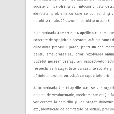
sociale din parohie şi vor întocmi o listă deta
identitate, problema cu care se confruntă şi ve
parohiile rurale, 20 cazuri în parohiile urbane).
2. În perioada
31 martie – 4 aprilie a.c.,
comitetel
concrete de sprijinire a acestora, atât din punct 
cunoştinţa preotului paroh, printr-un document
pentru ameliorarea sau chiar rezolvarea anum
bugetul necesar desfăşurării respectivelor activ
respectiv va fi ataşat listei cu cazurile sociale ş
părintelui protoiereu, odată cu rapoartele privind
3. În perioada
7 – 11 aprilie a.c.,
se vor organiz
obiecte de vestimentaţie, medicamente etc.) a famil
vor cerceta la domiciliu şi vor pregăti duhovn
etc., identificate de comitetele parohiale, precum 