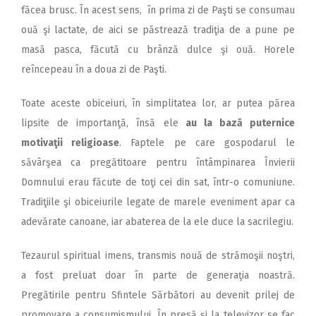
făcea brusc. În acest sens, în prima zi de Paşti se consumau
ouă şi lactate, de aici se păstrează tradiţia de a pune pe
masă pasca, făcută cu brânză dulce şi ouă. Horele
reîncepeau în a doua zi de Paşti.
Toate aceste obiceiuri, în simplitatea lor, ar putea părea
lipsite de importanţă, însă ele
au la bază puternice
motivaţii religioase
. Faptele pe care gospodarul le
săvârşea ca pregătitoare pentru întâmpinarea Învierii
Domnului erau făcute de toţi cei din sat, într-o comuniune.
Tradiţiile şi obiceiurile legate de marele eveniment apar ca
adevărate canoane, iar abaterea de la ele duce la sacrilegiu.
Tezaurul spiritual imens, transmis nouă de strămoşii noştri,
a fost preluat doar în parte de generaţia noastră.
Pregătirile pentru Sfintele Sărbători au devenit prilej de
promovare a consumismului. În presă şi la televizor se fac