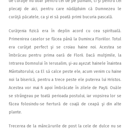
de curăţie nu doar pentru cei de pe pământ, ci şi pentru cei
plecaţi de aici, pentru care nădăjduim că Dumnezeu le
curăţă păcatele, ca şi ei să poată primi bucuria pascală.
Curăţenia fizică era în deplin acord cu cea spirituală.
Primenirea caselor se făcea până la Duminca Floriilor. Totul
era curăţat perfect şi se croiau haine noi. Acestea se
îmbrăcau pentru prima oară de Florii. Dacă mulţimile, la
Intrarea Domnului în Ierusalim, şi-au aşezat hainele înaintea
Mântuitorului, ca El să calce peste ele, acum venim cu haine
noi la biserică, pentru a trece peste ele puterea lui Hristos.
Acestea vor mai fi apoi îmbrăcate în zilele de Paşti. Ouăle
se strângeau pe toată perioada postului, iar vopsirea lor se
făcea folosindu-se fiertură de coajă de ceapă şi din alte
plante.
Trecerea de la mâncărurile de post la cele de dulce nu se