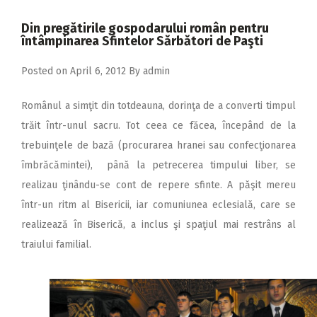
2018
Din pregătirile gospodarului român pentru
2017
întâmpinarea Sfintelor Sărbători de Paşti
2016
Posted on
April 6, 2012
By
admin
2015
Românul a simţit din totdeauna, dorinţa de a converti timpul
2014
trăit într-unul sacru. Tot ceea ce făcea, începând de la
2013
trebuinţele de bază (procurarea hranei sau confecţionarea
2012
îmbrăcămintei), până la petrecerea timpului liber, se
realizau ţinându-se cont de repere sfinte. A păşit mereu
2011
într-un ritm al Bisericii, iar comuniunea eclesială, care se
2010
realizează în Biserică, a inclus şi spaţiul mai restrâns al
2009
traiului familial.