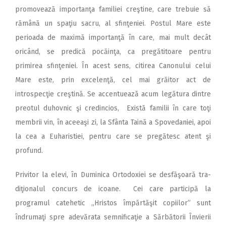
promovează importanţa familiei creştine, care trebuie să
rămână un spaţiu sacru, al sfinţeniei. Postul Mare este
perioada de maximă importanţă în care, mai mult decât
oricând, se predică pocăinţa, ca pregătitoare pentru
primirea sfinţeniei. În acest sens, citirea Canonului celui
Mare este, prin excelenţă, cel mai grăitor act de
introspecţie creştină. Se accentuează acum legătura dintre
preotul duhovnic şi credincios, Există familii în care toţi
membrii vin, în aceeaşi zi, la Sfânta Taină a Spovedaniei, apoi
la cea a Euharistiei, pentru care se pregătesc atent şi
profund.
Privitor la elevi, în Duminica Ortodoxiei se desfăşoară tra-
diţionalul concurs de icoane. Cei care participă la
programul catehetic „Hristos împărtăşit copiilor” sunt
îndrumaţi spre adevărata semnificaţie a Sărbătorii Învierii