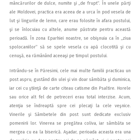
mâncărurilor de dulce, numite şi ,,de frupt”. În unele părţi
ale Moldovei, practica era aceea de a urca în pod vesela de
lut şi lingurile de lemn, care erau folosite în afara postului,
şi se înlocuiau cu altele, anume păstrate pentru această
perioadă. În zona Eparhiei noastre, se obişnuia ca în ,,ziua
spolocaniilor” să se spele vesela cu apă clocotită şi cu
cenuşă, ea rămânând aceeaşi pe timpul postului.
Intrându-se în Păresimi, cele mai multe familii practicau un
post aspru, gustând din ulei şi vin doar sâmbăta şi duminica,
iar cei cu ştiinţă de carte citeau catisme din Psaltire. Horele
sau orice alt fel de petreceri erau total interzise. Acum,
atenţia se îndreaptă spre cei plecaţi la cele veşnice.
Vinerile şi Sâmbetele din post sunt dedicate exclusiv
pomenirii lor. Vinerea se pregătea coliva, iar sâmbăta se
mergea cu ea la biserică. Aşadar, perioada aceasta era una