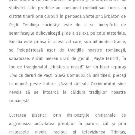
statistici: câte produse au consumat românii sau cum s-au
distrat tinerii prin cluburi în perioada Sfintelor Sărbători de
Paşti. Tendinţa societăţii este de a se îndepărta de
semnificaţiile duhovniceşti şi de a se axa pe cele materiale.
Familia este prinsă în acest val care, sub influenţe străine,
se îndepărtează uşor de tradiţiile noastre româneşti,
sănătoase. Auzim mereu urări de genul „Paşte fericit!”, în
loc de tradiţionalul „Hristos a înviat!”, iar un bizar iepuraş
vine
cu daruri de Paşti. Slavă Domnului că unii tineri, plecaţi
la muncă peste hotare, văzând răceala Occidentului, simt
nevoia să se întoarcă la căldura tradiţiilor noastre
româneşti!
Lucrarea Bisericii, prin dis-poziţiile chiriarhale ce
angrenează activitatea preoţilor în parohii, cât şi prin
mijloacele media, radioul şi televiziunea Trinitas,