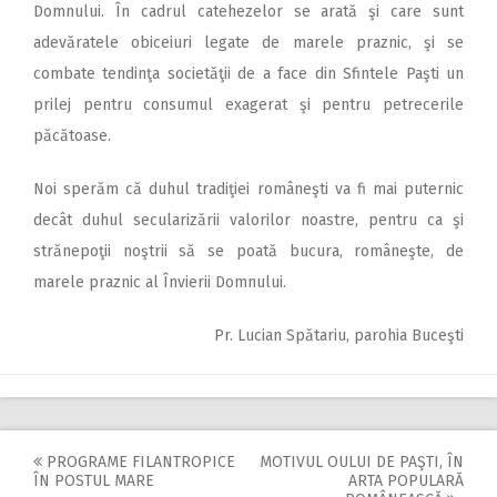
Domnului. În cadrul catehezelor se arată şi care sunt
adevăratele obiceiuri legate de marele praznic, şi se
combate tendinţa societăţii de a face din Sfintele Paşti un
prilej pentru consumul exagerat şi pentru petrecerile
păcătoase.
Noi sperăm că duhul tradiţiei româneşti va fi mai puternic
decât duhul secularizării valorilor noastre, pentru ca şi
strănepoţii noştrii să se poată bucura, româneşte, de
marele praznic al Învierii Domnului.
Pr. Lucian Spătariu, parohia Buceşti
PROGRAME FILANTROPICE
MOTIVUL OULUI DE PAŞTI, ÎN
Post
ÎN POSTUL MARE
ARTA POPULARĂ