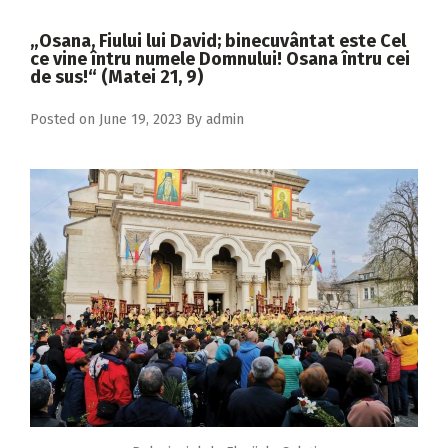
2018
„Osana, Fiului lui David; binecuvântat este Cel
2017
ce vine întru numele Domnului! Osana întru cei
de sus!“ (Matei 21, 9)
2016
Posted on
June 19, 2023
By
admin
2015
2014
2013
2012
2011
2010
2009