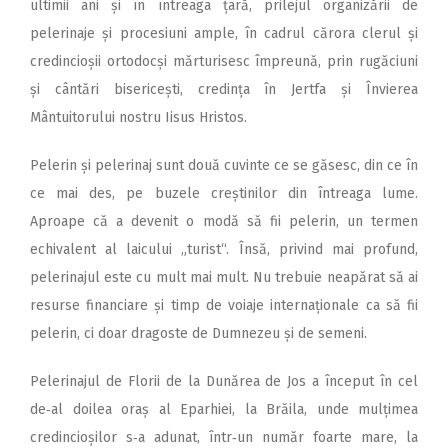
ultimii ani și în întreaga țară, prilejul organizării de
pelerinaje și procesiuni ample, în cadrul cărora clerul și
credincioșii ortodocși mărturisesc împreună, prin rugăciuni
și cântări bisericești, credința în Jertfa și Învierea
Mântuitorului nostru Iisus Hristos.
Pelerin și pelerinaj sunt două cuvinte ce se găsesc, din ce în
ce mai des, pe buzele creștinilor din întreaga lume.
Aproape că a devenit o modă să fii pelerin, un termen
echivalent al laicului „turist“. Însă, privind mai profund,
pelerinajul este cu mult mai mult. Nu trebuie neapărat să ai
resurse financiare și timp de voiaje internaționale ca să fii
pelerin, ci doar dragoste de Dumnezeu și de semeni.
Pelerinajul de Florii de la Dunărea de Jos a început în cel
de‑al doilea oraș al Eparhiei, la Brăila, unde mulțimea
credincioșilor s‑a adunat, într‑un număr foarte mare, la