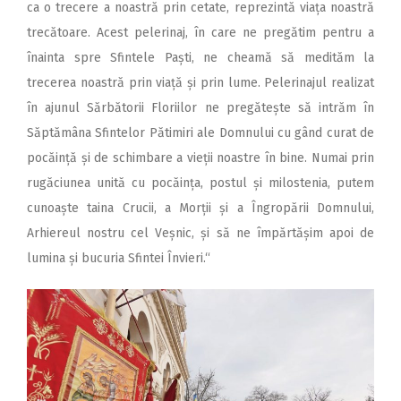
ca o trecere a noastră prin cetate, reprezintă viața noastră
trecătoare. Acest pelerinaj, în care ne pregătim pentru a
înainta spre Sfintele Paști, ne cheamă să medităm la
trecerea noastră prin viață și prin lume. Pelerinajul realizat
în ajunul Sărbătorii Floriilor ne pregătește să intrăm în
Săptămâna Sfintelor Pătimiri ale Domnului cu gând curat de
pocăință și de schimbare a vieții noastre în bine. Numai prin
rugăciunea unită cu pocăința, postul și milostenia, putem
cunoaște taina Crucii, a Morții și a Îngropării Domnului,
Arhiereul nostru cel Veșnic, și să ne împărtășim apoi de
lumina și bucuria Sfintei Învieri.“