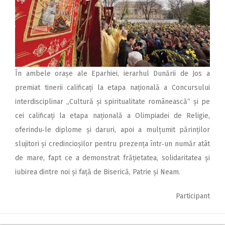
În ambele orașe ale Eparhiei, ierarhul Dunării de Jos a
premiat tinerii calificați la etapa națională a Concursului
interdisciplinar „Cultură și spiritualitate românească“ și pe
cei calificați la etapa națională a Olimpiadei de Religie,
oferindu‑le diplome și daruri, apoi a mulțumit părinților
slujitori și credincioșilor pentru prezența într‑un număr atât
de mare, fapt ce a demonstrat frățietatea, solidaritatea și
iubirea dintre noi și față de Biserică, Patrie și Neam.
Participant