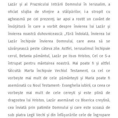
Lazăr și al Praznicului Intrării Domnului în Ierusalim, a
oficiat slujba de sfințire a stâlpărilor, i‑a stropit cu
agheasmă pe cei prezenți, iar apoi a rostit un cuvânt de
învățătură în care a vorbit despre învierea lui Lazăr și
învierea noastră duhovnicească: „Fără îndoială, învierea lui
Lazăr închipuie învierea Domnului, care avea să se
săvârșească peste câteva zile. Astfel, Ierusalimul închipuie
cerul, Betania pământul, Lazăr pe Iisus Hristos, Cel ce S‑a
întrupat pentru mântuirea noastră. Mai poate fi și altfel
tâlcuită: Marta închipuie Vechiul Testament, ca cel ce
vorbește mai mult de cele pământești și Maria poate fi
asemănată cu Noul Testament‑ Evanghelia iubirii, ca ceea ce
vorbește mai mult de cele cerești și este plină de
dragostea lui Hristos, Lazăr asemănat cu Biserica creștină,
cea înviată prin patimile Domnului și care este scoasă de
sub piatra Legii Vechi și din înfășurările cele de îngropare