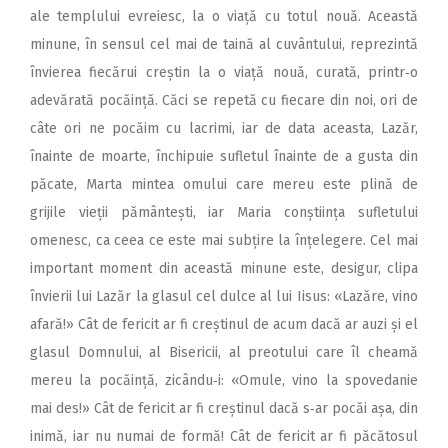
ale templului evreiesc, la o viață cu totul nouă. Această
minune, în sensul cel mai de taină al cuvântului, reprezintă
învierea fiecărui creștin la o viață nouă, curată, printr‑o
adevărată pocăință. Căci se repetă cu fiecare din noi, ori de
câte ori ne pocăim cu lacrimi, iar de data aceasta, Lazăr,
înainte de moarte, închipuie sufletul înainte de a gusta din
păcate, Marta mintea omului care mereu este plină de
grijile vieții pământești, iar Maria conștiința sufletului
omenesc, ca ceea ce este mai subțire la înțelegere. Cel mai
important moment din această minune este, desigur, clipa
învierii lui Lazăr la glasul cel dulce al lui Iisus: «Lazăre, vino
afară!» Cât de fericit ar fi creștinul de acum dacă ar auzi și el
glasul Domnului, al Bisericii, al preotului care îl cheamă
mereu la pocăință, zicându‑i: «Omule, vino la spovedanie
mai des!» Cât de fericit ar fi creștinul dacă s‑ar pocăi așa, din
inimă, iar nu numai de formă! Cât de fericit ar fi păcătosul