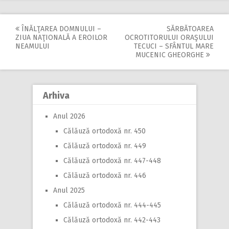
ÎNĂLŢAREA DOMNULUI –
SĂRBĂTOAREA
Post
ZIUA NAŢIONALĂ A EROILOR
OCROTITORULUI ORAŞULUI
NEAMULUI
TECUCI – SFÂNTUL MARE
navigation
MUCENIC GHEORGHE
Arhiva
Anul 2026
Călăuză ortodoxă nr. 450
Călăuză ortodoxă nr. 449
Călăuză ortodoxă nr. 447-448
Călăuză ortodoxă nr. 446
Anul 2025
Călăuză ortodoxă nr. 444-445
Călăuză ortodoxă nr. 442-443