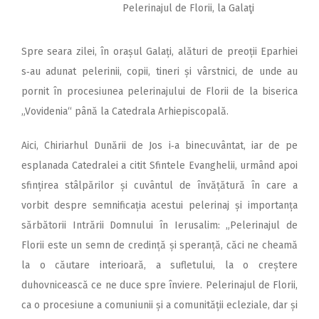
Pelerinajul de Florii, la Galaţi
Spre seara zilei, în orașul Galați, alături de preoții Eparhiei
s‑au adunat pelerinii, copii, tineri și vârstnici, de unde au
pornit în procesiunea pelerinajului de Florii de la biserica
„Vovidenia“ până la Catedrala Arhiepiscopală.
Aici, Chiriarhul Dunării de Jos i‑a binecuvântat, iar de pe
esplanada Catedralei a citit Sfintele Evanghelii, urmând apoi
sfințirea stâlpărilor și cuvântul de învățătură în care a
vorbit despre semnificația acestui pelerinaj și importanța
sărbătorii Intrării Domnului în Ierusalim: „Pelerinajul de
Florii este un semn de credință și speranță, căci ne cheamă
la o căutare interioară, a sufletului, la o creștere
duhovnicească ce ne duce spre înviere. Pelerinajul de Florii,
ca o procesiune a comuniunii și a comunității ecleziale, dar și