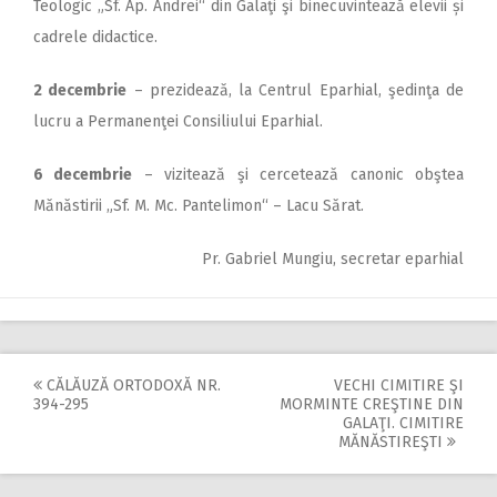
Teologic „Sf. Ap. Andrei“ din Galaţi şi binecuvintează elevii și
cadrele didactice.
2 decembrie
– prezidează, la Centrul Eparhial, şedinţa de
lucru a Permanenţei Consiliului Eparhial.
6 decembrie
– vizitează şi cercetează canonic obştea
Mănăstirii „Sf. M. Mc. Pantelimon“ – Lacu Sărat.
Pr. Gabriel Mungiu, secretar eparhial
CĂLĂUZĂ ORTODOXĂ NR.
VECHI CIMITIRE ŞI
Post
394-295
MORMINTE CREŞTINE DIN
GALAŢI. CIMITIRE
navigation
MĂNĂSTIREŞTI