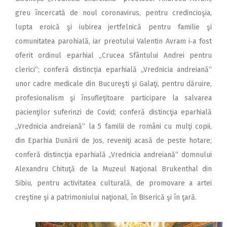
greu încercată de noul coronavirus, pentru credincioşia,
lupta eroică şi iubirea jertfelnică pentru familie şi
comunitatea parohială, iar preotului Valentin Avram i‑a fost
oferit ordinul eparhial „Crucea Sfântului Andrei pentru
clerici“; conferă distincția eparhială „Vrednicia andreiană“
unor cadre medicale din Bucureşti şi Galaţi, pentru dăruire,
profesionalism şi însufleţitoare participare la salvarea
pacienţilor suferinzi de Covid; conferă distincţia eparhială
„Vrednicia andreiană“ la 5 familii de români cu mulţi copii,
din Eparhia Dunării de Jos, reveniţi acasă de peste hotare;
conferă distincția eparhială „Vrednicia andreiană“ domnului
Alexandru Chituţă de la Muzeul Naţional Brukenthal din
Sibiu, pentru activitatea culturală, de promovare a artei
creştine şi a patrimoniului naţional, în Biserică şi în ţară.