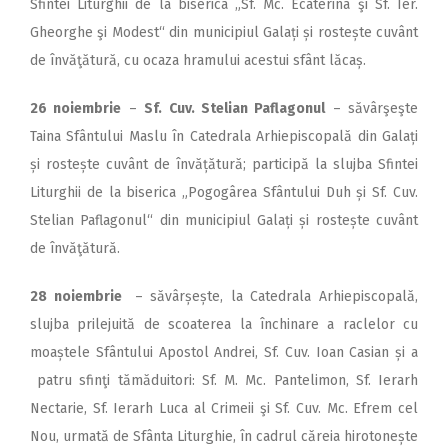
Sfintei Liturghii de la biserica „Sf. Mc. Ecaterina şi Sf. Ier.
Gheorghe şi Modest“ din municipiul Galați și rostește cuvânt
de învăţătură, cu ocaza hramului acestui sfânt lăcaș.
26 noiembrie
–
Sf. Cuv. Stelian Paflagonul
– săvârşeşte
Taina Sfântului Maslu în Catedrala Arhiepiscopală din Galați
și rostește cuvânt de învățătură; participă la slujba Sfintei
Liturghii de la biserica „Pogogârea Sfântului Duh și Sf. Cuv.
Stelian Paflagonul“ din municipiul Galați și rostește cuvânt
de învăţătură.
28 noiembrie
– săvârșește, la Catedrala Arhiepiscopală,
slujba prilejuită de scoaterea la închinare a raclelor cu
moaștele Sfântului Apostol Andrei, Sf. Cuv. Ioan Casian și a
patru sfinţi tămăduitori: Sf. M. Mc. Pantelimon, Sf. Ierarh
Nectarie, Sf. Ierarh Luca al Crimeii şi Sf. Cuv. Mc. Efrem cel
Nou, urmată de Sfânta Liturghie, în cadrul căreia hirotonește