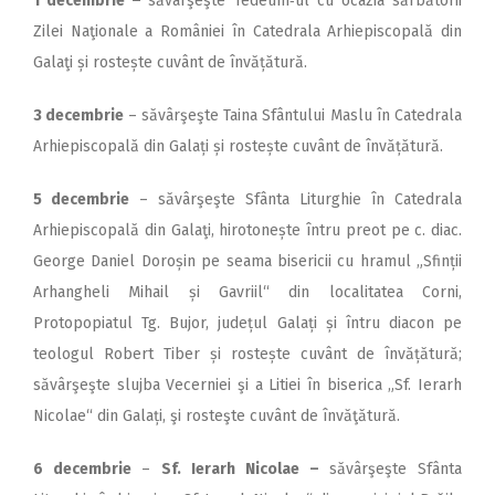
1 decembrie –
săvârşeşte Tedeum‑ul cu ocazia sărbătorii
Zilei Naţionale a României în Catedrala Arhiepiscopală din
Galaţi și rostește cuvânt de învățătură.
3 decembrie
– săvârşeşte Taina Sfântului Maslu în Catedrala
Arhiepiscopală din Galați și rostește cuvânt de învățătură.
5 decembrie
– săvârşeşte Sfânta Liturghie în Catedrala
Arhiepiscopală din Galaţi, hirotonește întru preot pe c. diac.
George Daniel Doroșin pe seama bisericii cu hramul „Sfinții
Arhangheli Mihail și Gavriil“ din localitatea Corni,
Protopopiatul Tg. Bujor, județul Galați și întru diacon pe
teologul Robert Tiber și rostește cuvânt de învățătură;
săvârşeşte slujba Vecerniei şi a Litiei în biserica „Sf. Ierarh
Nicolae“ din Galați, şi rosteşte cuvânt de învăţătură.
6 decembrie
–
Sf. Ierarh Nicolae –
săvârşeşte Sfânta