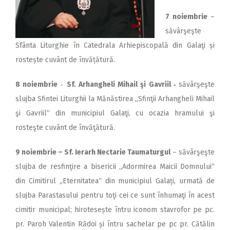
7 noiembrie
–
săvârşeşte
Sfânta Liturghie în Catedrala Arhiepiscopală din Galaţi și
rostește cuvânt de învățătură.
8 noiembrie
‑
Sf. Arhangheli Mihail şi Gavriil ‑
săvârşeşte
slujba Sfintei Liturghii la Mănăstirea ,,Sfinţii Arhangheli Mihail
şi Gavriil“ din municipiul Galaţi, cu ocazia hramului şi
rosteşte cuvânt de învăţătură.
9 noiembrie – Sf. Ierarh Nectarie Taumaturgul
– săvârşeşte
slujba de resfinţire a bisericii „Adormirea Maicii Domnului“
din Cimitirul „Eternitatea“ din municipiul Galați, urmată de
slujba Parastasului pentru toţi cei ce sunt înhumaţi în acest
cimitir municipal; hirotesește întru iconom stavrofor pe pc.
pr. Paroh Valentin Rădoi și întru sachelar pe pc pr. Cătălin