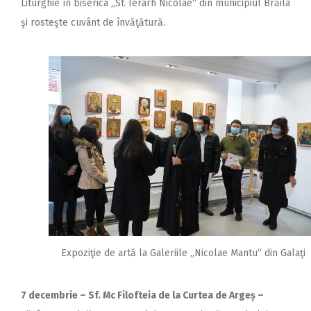
Liturghie în biserica ,,Sf. Ierarh Nicolae“ din municipiul Brăila
şi rosteşte cuvânt de învăţătură.
Expoziţie de artă la Galeriile „Nicolae Mantu“ din Galaţi
7 decembrie – Sf. Mc Filofteia de la Curtea de Argeș –