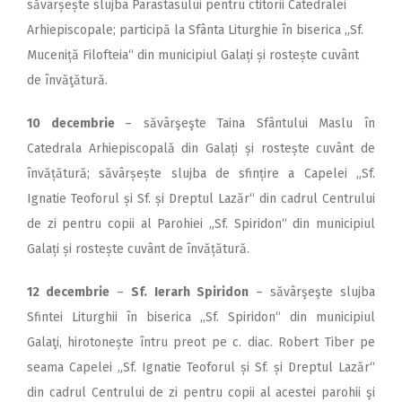
săvârșește slujba Parastasului pentru ctitorii Catedralei
Arhiepiscopale; participă la Sfânta Liturghie în biserica ,,Sf.
Muceniță Filofteia“ din municipiul Galați și rostește cuvânt
de învăţătură.
10 decembrie
– săvârşeşte Taina Sfântului Maslu în
Catedrala Arhiepiscopală din Galați și rostește cuvânt de
învățătură; săvârșește slujba de sfințire a Capelei „Sf.
Ignatie Teoforul și Sf. și Dreptul Lazăr“ din cadrul Centrului
de zi pentru copii al Parohiei „Sf. Spiridon“ din municipiul
Galați și rostește cuvânt de învățătură.
12 decembrie
–
Sf. Ierarh Spiridon
– săvârşeşte slujba
Sfintei Liturghii în biserica ,,Sf. Spiridon“ din municipiul
Galaţi, hirotonește întru preot pe c. diac. Robert Tiber pe
seama Capelei „Sf. Ignatie Teoforul și Sf. și Dreptul Lazăr“
din cadrul Centrului de zi pentru copii al acestei parohii şi