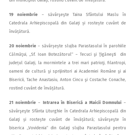
din municipiul Galați, rostind cuvânt de învățătură.
19 noiembrie
– săvârşeşte Taina Sfântului Maslu în
Catedrala Arhiepiscopală din Galați și rostește cuvânt de
învățătură.
20 noiembrie
– săvârșește slujba Parastasului în parohiile
Călmăţui, „Sf. Ioan Botezătorul“ – Tecuci şi Ţigăneşti din
județul Galați, la mormintele a trei mari patrioţi, filantropi,
oameni de cultură şi sprijinitori ai Academiei Române şi ai
Bisericii, Tache Anastasiu, Anton Cincu şi Costache Conache,
rostind cuvânt de învățătură.
21 noiembrie
–
Intrarea în Biserică a Maicii Domnului
–
săvârşeşte Sfânta Liturghie în Catedrala Arhiepiscopală din
Galaţi și rostește cuvânt de învățătură; săvârşeşte în
biserica „Vovidenia“ din Galaţi slujba Parastasului pentru