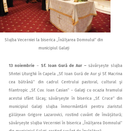
Slujba Vecerniei la biserica „Înălțarea Domnului“ din
municipiul Galați
13 noiembrie
–
Sf. Ioan Gură de Aur –
săvârșește slujba
Sfintei Liturghii în Capela ,,Sf. Ioan Gură de Aur şi Sf. Macrina
cea bătrână“ din cadrul Centrului pastoral, cultural şi
filantropic „Sf. Cuv. Ioan Casian“ – Galaţi cu ocazia hramului
acestui sfânt lăcaş; săvârșește în biserica „Sf. Cruce“ din
municipiul Galați slujba înmormântării pentru ziaristul
gălățean Grigore Lazarovici, rostind cuvânt de învățătură;
săvârșește slujba Vecerniei în biserica „Înălțarea Domnului“