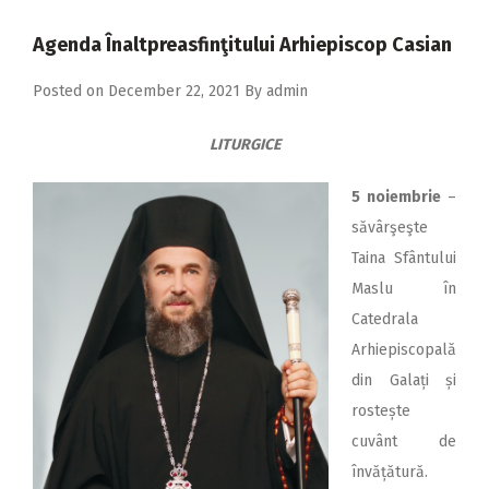
2018
Agenda Înaltpreasfinţitului Arhiepiscop Casian
2017
Posted on
December 22, 2021
By
admin
2016
2015
LITURGICE
2014
5 noiembrie
–
2013
săvârşeşte
2012
Taina Sfântului
Maslu în
2011
Catedrala
2010
Arhiepiscopală
2009
din Galați și
rostește
cuvânt de
învățătură.