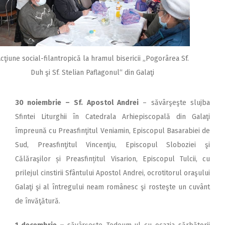
cţiune social-filantropică la hramul bisericii „Pogorârea Sf.
Duh şi Sf. Stelian Paflagonul“ din Galaţi
30 noiembrie –
Sf. Apostol Andrei
– săvârşeşte slujba
Sfintei Liturghii în Catedrala Arhiepiscopală din Galaţi
împreună cu Preasfinţitul Veniamin, Episcopul Basarabiei de
Sud, Preasfinţitul Vincenţiu, Episcopul Sloboziei şi
Călăraşilor și Preasfințitul Visarion, Episcopul Tulcii, cu
prilejul cinstirii Sfântului Apostol Andrei, ocrotitorul oraşului
Galaţi şi al întregului neam românesc şi rosteşte un cuvânt
de învăţătură.