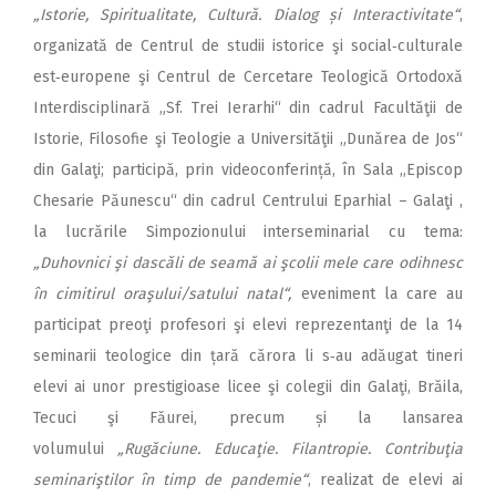
„Istorie, Spiritualitate, Cultură. Dialog și Interactivitate“
,
organizată de Centrul de studii istorice şi social‑culturale
est‑europene şi Centrul de Cercetare Teologică Ortodoxă
Interdisciplinară „Sf. Trei Ierarhi“ din cadrul Facultăţii de
Istorie, Filosofie şi Teologie a Universităţii „Dunărea de Jos“
din Galaţi; participă, prin video­con­ferință, în Sala ,,Episcop
Chesarie Păunescu“ din cadrul Centrului Eparhial – Galaţi ,
la lucrările Simpozionului interseminarial cu tema:
„Duhovnici şi dascăli de seamă ai şcolii mele care odihnesc
în cimitirul oraşului/satului natal“,
eveniment la care au
participat preoţi profesori şi elevi reprezentanţi de la 14
seminarii teologice din țară cărora li s‑au adăugat tineri
elevi ai unor prestigioase licee şi colegii din Galaţi, Brăila,
Tecuci şi Făurei, precum și la lansarea
volumului
„Rugăciune. Educaţie. Filantropie. Contribuţia
seminariştilor în timp de pandemie“
, realizat de elevi ai