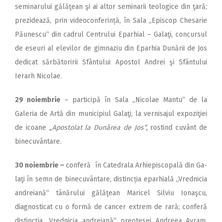
seminarului gălăţean şi ai altor seminarii teologice din ţară;
prezidează, prin video­con­ferință, în Sala ,,Episcop Chesarie
Păunescu“ din cadrul Centrului Eparhial – Galaţi, concursul
de eseuri al elevilor de gimnaziu din Eparhia Dunării de Jos
dedicat sărbătoririi Sfântului Apostol Andrei şi Sfântului
Ierarh Ni­colae.
29 noiembrie
– participă în Sala „Nicolae Mantu“ de la
Galeria de Artă din municipiul Galaţi, la vernisajul expoziţiei
de icoane
„Apostolat la Dunărea de Jos“,
rostind cuvânt de
binecuvântare.
30 noiembrie –
conferă în Ca­tedrala Arhiepiscopală din Ga­
laţi în semn de binecuvântare, distincția eparhială „Vrednicia
an­­dreiană“ tânărului gălăţean Ma­ricel Silviu Ionaşcu,
diagnosticat cu o formă de cancer extrem de rară; conferă
distincția „Vrednicia andreiană“ preotesei Andreea Avram,