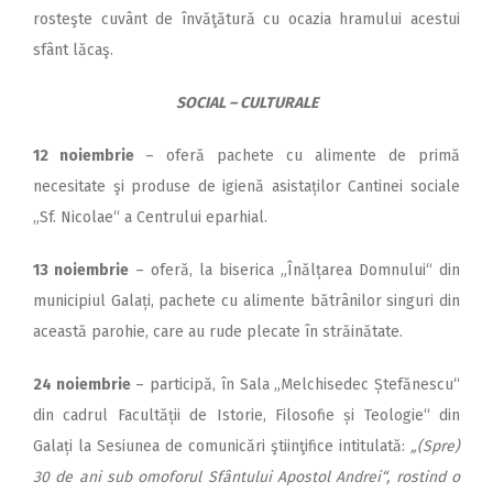
rosteşte cuvânt de învăţătură cu ocazia hramului acestui
sfânt lăcaş.
SOCIAL – CULTURALE
12 noiembrie
– oferă pachete cu alimente de primă
necesitate şi produse de igienă asistaților Cantinei sociale
„Sf. Nicolae“ a Centrului eparhial.
13 noiembrie
– oferă, la biserica „Înălțarea Domnului“ din
municipiul Galați, pachete cu alimente bătrânilor singuri din
această parohie, care au rude plecate în străinătate.
24 noiembrie
– participă, în Sala „Melchisedec Ștefănescu“
din cadrul Facultății de Istorie, Filosofie și Teologie“ din
Galați la Sesiunea de comunicări ştiinţifice intitulată:
„(Spre)
30 de ani sub omoforul Sfântului Apostol Andrei“, rostind o