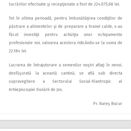
lucrărilor efectuate şi recepţionate a fost de 224.075,68 lei.
Tot în ultima perioadă, pentru îmbunătăţirea condiţiilor de
păstrare a alimentelor şi de preparare a hranei calde, s‑au
făcut investiţii pentru achiziţia unor echipamente
profesionale noi, valoarea acestora ridicându‑se la suma de
22.184 lei.
Lucrarea de întrajutorare a semenilor noştri aflaţi în nevoi,
desfăşurată la această cantină, se află sub directa
supraveghere a Sectorului Social‑filantropic al
Arhiepiscopiei Dunării de Jos.
Pr. Rareş Bucur