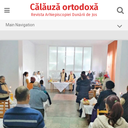
Skip
Călăuză ortodoxă
to
content
Revista Arhiepiscopiei Dunării de Jos
Main Navigation
Prima pagină
2026
2025
2024
2023
2022
2021
2020
2019