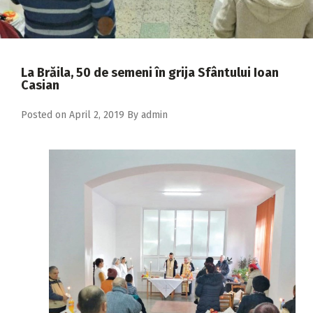
2018
2017
2016
La Brăila, 50 de semeni în grija Sfântului Ioan
Casian
2015
2014
Posted on
April 2, 2019
By
admin
2013
2012
2011
2010
2009