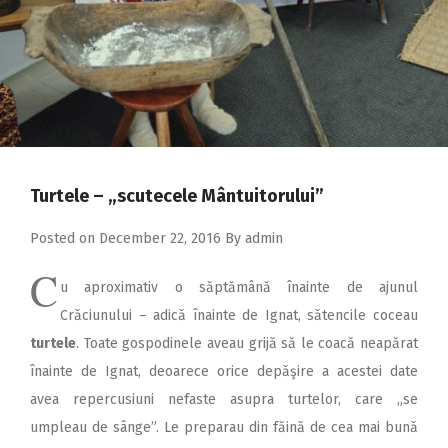
2018
2017
2016
2015
2014
Turtele – „scutecele Mântuitorului”
2013
2012
Posted on
December 22, 2016
By
admin
2011
C
u aproximativ o săp­tămână înainte de ajunul
2010
Crăciunului – adică înainte de Ignat, sătencile coceau
2009
turtele
. Toate gospodinele aveau grijă să le coacă neapărat
înainte de Ignat, deoarece orice depăşire a acestei date
avea repercusiuni nefaste asupra turtelor, care „se
umpleau de sânge”. Le preparau din făină de cea mai bună