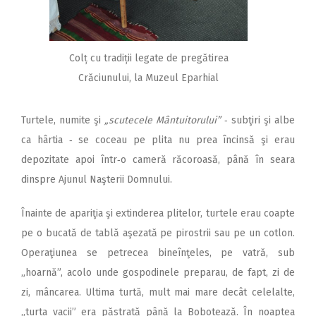
Colț cu tradiții legate de pregătirea
Crăciunului, la Muzeul Eparhial
Turtele, numite şi
„scu­tecele Mântuitorului”
‑ subţiri şi albe
ca hârtia ‑ se coceau pe plita nu prea încinsă şi erau
depozitate apoi într‑o cameră răco­roasă, până în seara
dinspre Ajunul Naşterii Domnului.
Înainte de apariţia şi ex­tin­derea plitelor, turtele erau coapte
pe o bucată de ta­blă aşezată pe pirostrii sau pe un cotlon.
Operaţiunea se petrecea bineînţeles, pe vatră, sub
„hoarnă”, acolo unde gospodinele preparau, de fapt, zi de
zi, mân­carea. Ultima turtă, mult mai mare decât celelalte,
„turta vacii” era păstrată până la Bobotează. În noaptea