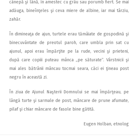
cânepă şi lână, în amestec cu grâu sau porumb fiert. Se mai
adăuga, bineînţeles şi ceva miere de albine, iar mai târziu,
zahăr.
În dimineaţa de ajun, turtele erau tămâiate de gospodină şi
binecuvântate de preotul paroh, care umbla prin sat cu
ajunul, apoi erau împărţite pe la rude, vecini şi prieteni,
după care copiii puteau mânca „pe săturate”. Vârstnicii şi
mai ales bătrânii mâncau tocmai seara, căci ei ţineau post
negru în această zi.
În ziua de Ajunul Naşterii Domnului se mai împărţeau, pe
lângă turte şi sarmale de post, mâncare de prune afumate,
pilaf şi chiar mâncare de fasole bine gătită.
Eugen Holban, etnolog