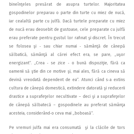
bineînţeles presărat de asupra turtelor. Majoritatea
gospodinelor preparau o parte din turte cu miez de nucă,
iar cealaltă parte cu julfă. Dacă turtele preparate cu miez
de nucă erau deosebit de gustoase, cele preparate cu julfă
erau preferate pentru gustul lor rafinat şi discret. În trecut
se folosea şi ‑ sau chiar numai ‑ sămânţă de cânepă
sălbatică, sămânţă al cărei efect era, se pare, „uşor
energizant”. „Crea ‑ se zice ‑ o bună dispoziţie, fără ca
oamenii să ştie din ce motive şi, mai ales, fără ca cineva să
devină vreodată dependent de ea”. Atunci când s‑a extins
cultura de cânepă domestică, extindere datorată şi reducerii
dras­tice a suprafeţelor ne­cul­­tivate – deci şi a su­pra­­feţelor
de cânepă săl­batecă – gospodinele au preferat sămânţa
acesteia, considerând‑o ceva mai „boboasă”.
Pe vremuri julfa mai era consumată şi la clăcile de tors