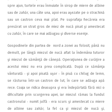
spre ajun, turtele erau înmuiate în sirop de miere de albine
sau de zahăr, una câte una, apoi erau aşezate pe o strachină
sau un castron ceva mai plat. Pe suprafaţa fiecăreia era
presărat un strat gros de miez de nucă pisat şi amestecat
cu zahăr, în care se mai adăugau şi diverse esenţe.
Gospodinele din partea de nord a zonei au folosit, până nu
demult, pe lângă miezul de nucă aflat la îndemâna tuturor
şi miezul de sămânţă de cânepă. Operaţiunea de curăţire a
acestui miez nu era prea complicată. După ce sămânţa
vânturată ‑ şi apoi pisată uşor ‑ în piuă cu chilug de lemn,
se răsturna într‑un castron de lut, în care se adăuga apă
rece. Coaja se ridica deasupra şi era îndepărtată fără nici o
dificultate prin scurgerea apei, iar miezul rămas la fundul
castronului ‑ numit julfă ‑ era scurs şi amestecat cu miere
de albine sau zahăr, la fel ca şi miezul de nucă şi,