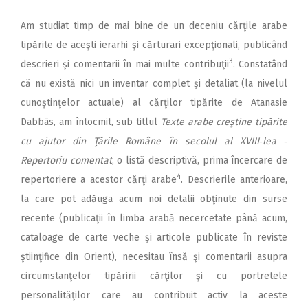
Am studiat timp de mai bine de un deceniu cărţile arabe
tipărite de aceşti ierarhi şi cărturari excepţionali, publicând
3
descrieri şi comentarii în mai multe contribuţii
. Constatând
că nu există nici un inventar complet şi detaliat (la nivelul
cunoştinţelor actuale) al cărţilor tipărite de Atanasie
Dabbās, am întocmit, sub titlul
Texte arabe creştine tipărite
cu ajutor din Ţările Române în secolul al XVIII‑lea ‑
Repertoriu comentat
, o listă descriptivă, prima încercare de
4
repertoriere a acestor cărţi arabe
. Descrierile anterioare,
la care pot adăuga acum noi detalii obţinute din surse
recente (publicaţii în limba arabă necercetate până acum,
cataloage de carte veche şi articole publicate în reviste
ştiinţifice din Orient), necesitau însă şi comentarii asupra
circumstanţelor tipăririi cărţilor şi cu portretele
personalităţilor care au contribuit activ la aceste