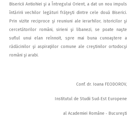
Bisericii Antiohiei şi a Întregului Orient, a dat un nou impuls
întăririi vechilor legături frăţeşti dintre cele două Biserici.
Prin vizite reciproce şi reuniuni ale ierarhilor, istoricilor şi
cercetătorilor români, sirieni şi libanezi, se poate naşte
suflul unui elan reînnoit, spre mai buna cunoaştere a
rădăcinilor şi aspiraţiilor comune ale creştinilor ortodocşi
români şi arabi.
Conf. dr. Ioana FEODOROV,
Institutul de Studii Sud‑Est Europene
al Academiei Române ‑ Bucureşti