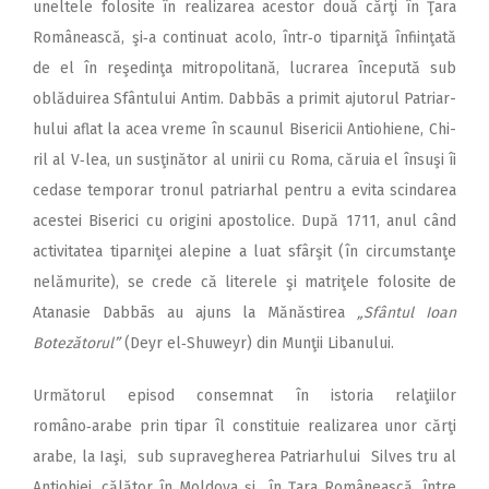
uneltele folosite în realizarea acestor două cărţi în Ţara
Românească, şi‑a continuat acolo, într‑o tipar­niţă înfiinţată
de el în reşedinţa mitropolitană, lucrarea începută sub
oblăduirea Sfântului Antim. Dabbās a primit ajutorul Patriar­
hului aflat la acea vreme în scaunul Bisericii Antiohiene, Chi­
ril al V‑lea, un susţinător al unirii cu Roma, căruia el însuşi îi
cedase temporar tronul patriarhal pentru a evita scindarea
acestei Biserici cu origini apostolice. După 1711, anul când
activitatea tiparniţei alepine a luat sfârşit (în circumstanţe
nelămurite), se crede că literele şi matriţele folosite de
Atanasie Dabbās au ajuns la Mănăstirea
„Sfântul Ioan
Botezătorul”
(Deyr el‑Shuweyr) din Munţii Libanului.
Următorul episod consemnat în istoria relaţiilor
româno‑arabe prin tipar îl constituie realizarea unor cărţi
arabe, la Iaşi, sub su­­pra­vegherea Patriarhului Sil­ves­­­ tru al
Antiohiei, călător în Moldova şi în Ţara Românească, între