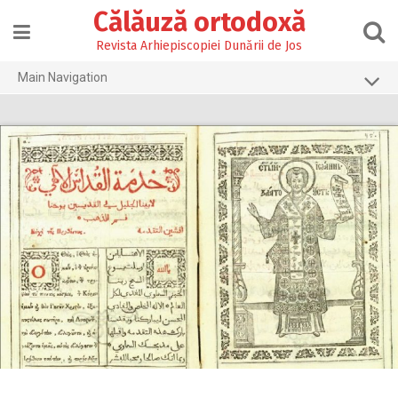
Skip
Călăuză ortodoxă
to
content
Revista Arhiepiscopiei Dunării de Jos
Main Navigation
Prima pagină
2026
2025
2024
2023
2022
2021
2020
2019