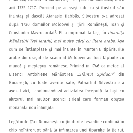
anii 1735–1747. Pornind pe aceeaşi cale ca şi ilustrul său
înaintaş şi dascăl Atanasie Dabbās, Silvestru s‑a adresat
după 1730 domnilor Moldovei şi Ţării Româneşti, Ioan şi
1
Constantin Mavrocordat
. El a imprimat la Iaşi, în
tiparniţa
Mănăstirii Trei Ierarhi
,
mai multe cărţi cu litere arabe
. Aşa
cum se întâmplase şi mai înainte în Muntenia, tipăriturile
arabe din oraşul de scaun al Moldovei au fost făptuite cu
muncă şi meşteşug românesc. Primind în 1746 ca metoc al
Bisericii Antiohiene Mănăstirea „
Sfântul Spiridon”
din
Bucureşti, cu toate averile sale, Patriarhul Silvestru s‑a
aşezat aici, continuându‑şi activitatea începută la Iaşi, cu
ajutorul mai multor ucenici sirieni care formau obştea
monahală nou înfiinţată.
Legăturile Ţării Româneşti cu ţinuturile levantine continuă în
chip neîntrerupt până la înfiinţarea unei tiparniţe la Beirut,