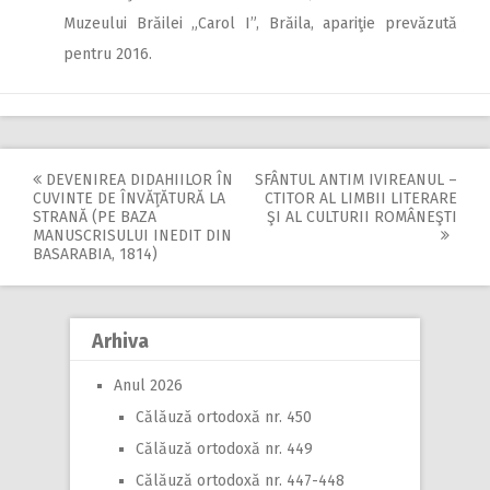
Muzeului Brăilei „Carol I”, Brăila, apariţie prevăzută
pentru 2016.
DEVENIREA DIDAHIILOR ÎN
SFÂNTUL ANTIM IVIREANUL –
Post
CUVINTE DE ÎNVĂŢĂTURĂ LA
CTITOR AL LIMBII LITERARE
STRANĂ (PE BAZA
ŞI AL CULTURII ROMÂNEŞTI
navigation
MANUSCRISULUI INEDIT DIN
BASARABIA, 1814)
Arhiva
Anul 2026
Călăuză ortodoxă nr. 450
Călăuză ortodoxă nr. 449
Călăuză ortodoxă nr. 447-448