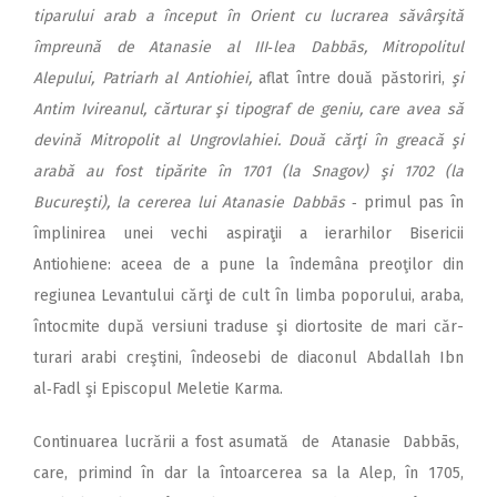
tiparului arab a început în Orient cu lucrarea săvârşită
împreună de Atanasie al III‑lea Dabbās, Mitropolitul
Alepului, Patriarh al Antiohiei,
aflat între două păsto­riri,
şi
Antim Ivireanul, cărturar şi tipograf de geniu, care avea să
devină Mitropolit al Ungrovla­hiei. Două cărţi în greacă şi
arabă au fost tipărite în 1701 (la Snagov) şi 1702 (la
Bucureşti), la cererea lui Atanasie Dabbās
‑ primul pas în
împlinirea unei vechi aspiraţii a ierarhilor Bisericii
Antiohiene: aceea de a pune la îndemâna preoţilor din
regiunea Levantului cărţi de cult în limba poporului, araba,
întocmite după versiuni traduse şi diortosite de mari căr­
turari arabi creştini, îndeosebi de diaconul Abdallah Ibn
al‑Fadl şi Epis­copul Meletie Karma.
Continuarea lucrării a fost asumată de Atanasie Dabbās,
care, primind în dar la întoarce­rea sa la Alep, în 1705,