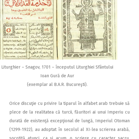
Liturghier – Snagov, 1701 – începutul Liturghiei Sfântului
Ioan Gură de Aur
(exemplar al B.A.R. Bucureşti).
Orice discuţie cu privire la tiparul în alfabet arab trebuie să
plece de la realitatea că turcii, făuritori ai unui Imperiu cu
durată de existenţă excepţional de lungă, Imperiul Otoman
(1299‑1922), au adoptat în secolul al XI‑lea scrierea arabă,
socotită atunci, ca şi acum, o scriere cu caracter sacru,