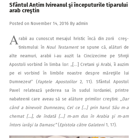
2018
Sfântul Antim Ivireanul şi începuturile tiparului
arab creştin
2017
Posted on
November 14, 2016
By
admin
2016
A
2015
rabii au cunoscut mesajul hristic încă din zorii creş­
tinismului: în
Noul Testament
se spune că, alături de
2014
alte neamuri, arabii i‑au auzit la Cincizecime pe Sfinţii
2013
Apostoli vorbind în limba lor: „[…] Cretani şi Arabi, îi auzim
2012
pe ei vorbind în limbile noastre despre măreţiile lui
Dumnezeu!” (
Faptele Apostolilor
2, 11). Sfân­tul Apostol
2011
Pavel relatează şederea sa în sudul Iordaniei, printre
2010
nabateenii care aveau să se alăture primilor creştini:
„Dar
2009
când a binevoit Dumnezeu, Cel ce […] prin harul Său m‑a
chemat […], de îndată […] m‑am dus în Arabia şi m‑am
întors iarăşi la Damasc”
(
Epistola către Galateni
1, 17).