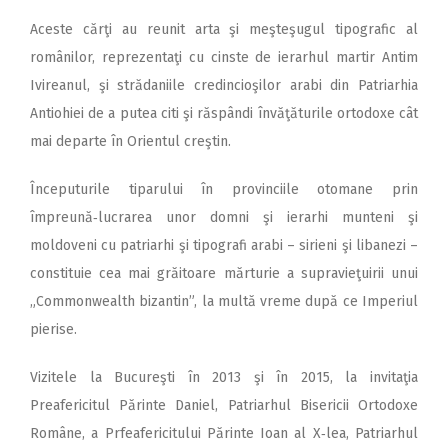
Aceste cărţi au reunit arta şi meşteşugul tipografic al
românilor, reprezentaţi cu cinste de ierarhul martir Antim
Ivireanul, şi strădaniile credincioşilor arabi din Patriarhia
Antiohiei de a putea citi şi răspândi învăţăturile ortodoxe cât
mai departe în Orientul creştin.
Începuturile tiparului în provinciile otomane prin
împreună‑lucrarea unor domni şi ierarhi munteni şi
moldoveni cu patriarhi şi tipografi arabi – sirieni şi libanezi –
constituie cea mai grăi­toare mărturie a supravieţuirii unui
„Commonwealth bizantin”, la multă vreme după ce Imperiul
pierise.
Vizitele la Bucureşti în 2013 şi în 2015, la invitaţia
Preafericitul Părinte Daniel, Patriarhul Bisericii Ortodoxe
Române, a Prfeafericitului Părinte Ioan al X‑lea, Patriarhul