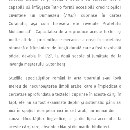
capabilă să înfăţişeze într‑o formă accesibilă credincioşilor
cuvintele lui Dumnezeu (
Allāh
), cuprinse în Cartea
Coranului, aşa cum fuseseră ele revelate Profetului
2
Muhammad
.
Capacitatea de a reproduce aceste texte ‑ şi
multe altele ‑ prin mijloace mecanice a creat în societatea
otomană o frământare de lungă durată care a fost rezolvată
oficial de‑abia în 1727, la două secole şi jumătate de la
invenţia meşterului Güten­berg.
Studiile specialiştilor români în arta tiparului s‑au lovit
mereu de necunoaşterea limbii arabe, care a împiedicat o
cercetare aprofundată a textelor cuprinse în aceste cărţi. În
fapt, ele nu au fost examinate deplin şi sistematic până azi
nici în spaţiul european nici în cel arab, nu numai din
cauza dificultăţilor lingvistice, ci şi din lipsa accesului la
aceste cărţi rare, absente chiar şi din marile biblioteci.