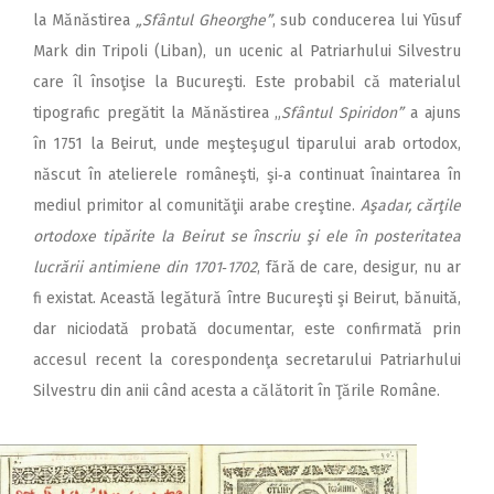
la Mănăstirea
„Sfântul Gheorghe”
, sub conducerea lui Yūsuf
Mark din Tripoli (Liban), un ucenic al Patriarhului Silvestru
care îl însoţise la Bucureşti. Este probabil că materialul
tipografic pregătit la Mănăstirea „
Sfântul Spiridon”
a ajuns
în 1751 la Beirut, unde meşteşugul tiparului arab ortodox,
născut în atelierele româneşti, şi‑a continuat înaintarea în
mediul primitor al comunităţii arabe creştine.
Aşadar, cărţile
ortodoxe tipărite la Beirut se înscriu şi ele în posteritatea
lucrării antimiene din 1701‑1702
, fără de care, desigur, nu ar
fi existat. Această legătură între Bucureşti şi Beirut, bănuită,
dar niciodată probată documentar, este confirmată prin
accesul recent la corespondenţa secretarului Patriarhului
Silvestru din anii când acesta a călătorit în Ţările Române.