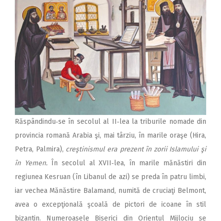
Răspândindu‑se în secolul al II‑lea la triburile nomade din
provincia romană Arabia şi, mai târziu, în marile oraşe (Hira,
Petra, Palmira),
creştinismul era prezent în zorii Islamului şi
în Yemen.
În secolul al XVII‑lea, în marile mănăstiri din
regiunea Kesruan (în Libanul de azi) se preda în patru limbi,
iar vechea Mănăstire Balamand, numită de cruciaţi Bel­mont,
avea o excepţională şcoală de pictori de icoane în stil
bizantin. Numeroasele Biserici din Orientul Mijlociu se