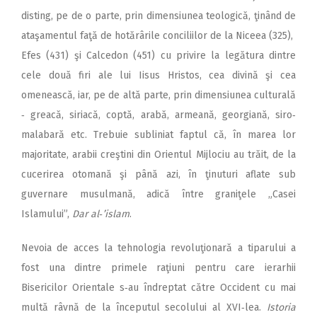
disting, pe de o parte, prin dimensiunea teologică, ţinând de
ataşamentul faţă de hotărârile conciliilor de la Niceea (325),
Efes (431) şi Calcedon (451) cu privire la legătura dintre
cele două firi ale lui Iisus Hristos, cea divină şi cea
omenească, iar, pe de altă parte, prin dimensiunea cul­tu­rală
‑ greacă, siriacă, coptă, ara­bă, armeană, georgiană, siro‑
malabară etc. Trebuie subliniat faptul că, în marea lor
majoritate, arabii creştini din Orientul Mij­lo­ciu au trăit, de la
cucerirea otomană şi până azi, în ţinuturi aflate sub
guvernare musulmană, adică între graniţele „Casei
Islamului”,
Dar al‑’islam
.
Nevoia de acces la tehnologia revoluţionară a tiparului a
fost una dintre primele raţiuni pentru care ierarhii
Bisericilor Orientale s‑au îndreptat către Occident cu mai
multă râvnă de la începutul secolului al XVI‑lea.
Istoria