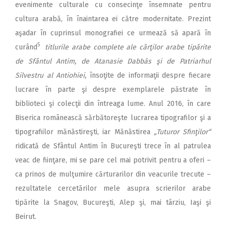
evenimente cultu­rale cu consecinţe însemnate pentru
cultura arabă, în înaintarea ei către modernitate. Prezint
aşadar în cuprinsul monografiei ce urmează să apară în
5
curând
titlurile arabe complete ale cărţilor arabe tipărite
de Sfântul Antim, de Atanasie Dabbās şi de Patriarhul
Silvestru al Antiohiei,
însoţite de informaţii despre fiecare
lucrare în parte şi despre exemplarele păstrate în
biblioteci şi colecţii din întreaga lume. Anul 2016, în care
Biserica românească sărbătoreşte lucrarea tipografilor şi a
tipografiilor mă­năs­tireşti, iar Mănăstirea
„Tu­turor Sfinţilor“
ridicată de Sfântul Antim în Bucureşti trece în al patrulea
veac de fiinţare, mi se pare cel mai potrivit pentru a oferi –
ca prinos de mulţumire cărturarilor din veacurile trecute –
rezultatele cercetărilor mele asupra scrierilor arabe
tipărite la Snagov, Bucureşti, Alep şi, mai târziu, Iaşi şi
Beirut.