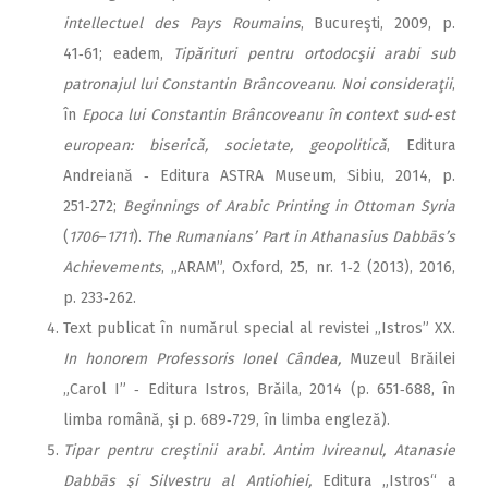
intellectuel des Pays Roumains
, Bucureşti, 2009, p.
41‑61; eadem,
Tipărituri pentru ortodocşii arabi sub
patronajul lui Constantin Brâncoveanu
.
Noi consideraţii
,
în
Epoca lui Constantin Brâncoveanu în context sud‑est
european: biserică, societate, geopolitică
, Editura
Andreiană ‑ Editura ASTRA Museum, Sibiu, 2014, p.
251‑272;
Beginnings of Arabic Printing in Ottoman Syria
(
1706
–
1711
).
The Rumanians’ Part in Athanasius Dabbās’s
Achievements
, „ARAM”, Oxford, 25, nr. 1‑2 (2013), 2016,
p. 233‑262.
Text publicat în numărul special al revistei „Istros” XX.
In honorem Professoris Ionel Cândea,
Muzeul Brăilei
„Carol I” ‑ Editura Istros, Brăila, 2014 (p. 651‑688, în
limba română, şi p. 689‑729, în limba engleză).
Tipar pentru creştinii arabi. Antim Ivireanul, Atanasie
Dabbās şi Silvestru al Antiohiei,
Editura „Istros“ a