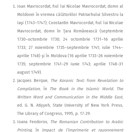
Ioan Mavrocordat, fiul lui Nicolae Mavrocordat, domn al
Moldovei în vremea călătoriilor Patriarhului Silvestru la
Iaşi (1743–1747); Constantin Mavrocordat, fiul lui Nicolae
Mavrocordat, domn în Ţara Românească (septembrie
1730–octombrie 1730; 24 octombrie 1731–16 aprilie
1733; 27 noiembrie 1735–septembrie 1741; iulie 1744–
aprilie 1748) şi în Moldova (16 aprilie 1733–26 noiembrie
1735; septembrie 1741–29 iunie 1743; aprilie 1748–31
august 1749).
Jacques Berque,
The Koranic Text: from Revelation to
Compilation
, în
The Book in the Islamic World. The
Written Word and Communication in the Middle East
,
ed. G. N. Atiyyeh, State University of New York Press,
The Library of Congress, 1995, p. 17‑29.
Ioana Feodorov,
The Romanian Contribution to Arabic
Printing
, în
Impact de l’imprimerie et rayonnement