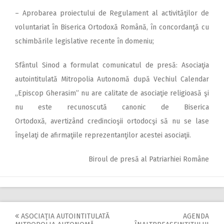
– Aprobarea proiectului de Re­gulament al activităţilor de
voluntariat în Biserica Ortodoxă Română, în concordanţă cu
schimbările legislative recente în domeniu;
Sfântul Sinod a formulat co­municatul de presă: Asociaţia
autointitulată Mitropolia Auto­nomă după Vechiul Calendar
„Episcop Gherasim” nu are calitate de asociaţie religioasă şi
nu este recunoscută canonic de Biserica
Ortodoxă, avertizând credincioşii ortodocşi să nu se lase
înşelaţi de afirmaţiile reprezentanţilor acestei asociaţii.
Biroul de presă al Patriarhiei Române
ASOCIAŢIA AUTOINTITULATĂ
AGENDA