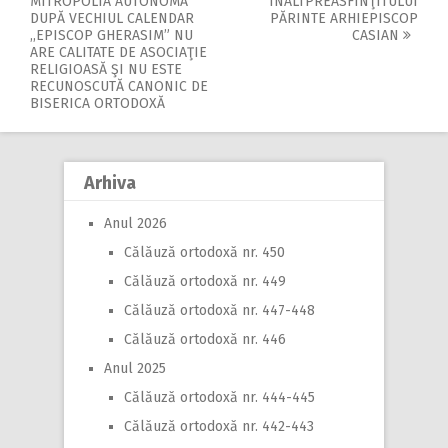
Post
MITROPOLIA AUTONOMĂ
ÎNALTPREASFINŢITULUI
DUPĂ VECHIUL CALENDAR
PĂRINTE ARHIEPISCOP
navigation
,,EPISCOP GHERASIM” NU
CASIAN
ARE CALITATE DE ASOCIAŢIE
RELIGIOASĂ ŞI NU ESTE
RECUNOSCUTĂ CANONIC DE
BISERICA ORTODOXĂ
Arhiva
Anul 2026
Călăuză ortodoxă nr. 450
Călăuză ortodoxă nr. 449
Călăuză ortodoxă nr. 447-448
Călăuză ortodoxă nr. 446
Anul 2025
Călăuză ortodoxă nr. 444-445
Călăuză ortodoxă nr. 442-443