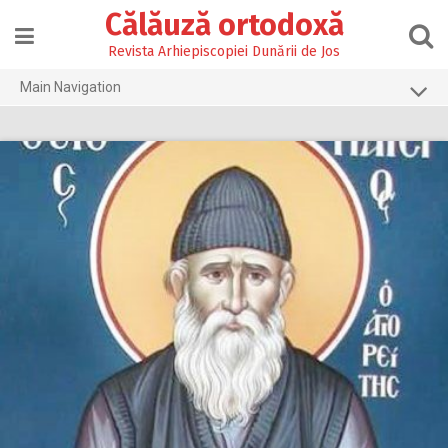
Skip
Călăuză ortodoxă
to
content
Revista Arhiepiscopiei Dunării de Jos
Main Navigation
Prima pagină
2026
2025
2024
2023
2022
2021
2020
2019