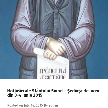
2018
2017
2016
2015
2014
2013
2012
2011
2010
2009
Hotărâri ale Sfântului Sinod – Şedinţa de lucru
din 3-4 iunie 2015
Posted on
July 14, 2015
By
admin