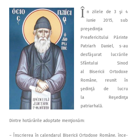
Î
n zilele de 3 şi 4
iunie 2015, sub
preşedinţia
Preafericitului Părinte
Patriarh Daniel, s-au
desfăşurat lucrările
Sfântului Sinod
al Bisericii Ortodoxe
Române, reunit în
şedinţă de lucru
la Reşedinţa
patriarhală.
Dintre hotărârile adoptate menţionăm:
– Înscrierea în calendarul Bise­ricii Ortodoxe Române, înce­