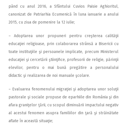
pând cu anul 2016, a Sfântului Cuvios Paisie Aghioritul,
canonizat de Patriarhia Ecumenică în luna ia­nuarie a anului
2015, cu ziua de pomenire la 12 iulie;
– Adoptarea unor propuneri pentru creşterea calităţii
educaţiei religioase, prin colaborarea strânsă a Bisericii cu
toate instituţiile şi persoanele implicate, precum Ministerul
educaţiei şi cercetării ştiinţifice, profesorii de religie, părinţii
elevilor, pentru o mai bună pregătire a personalului
didactic şi realizarea de noi manuale şcolare.
– Evaluarea fenomenului mi­graţiei şi adoptarea unor soluţii
pastorale şi sociale propuse de eparhiile din România şi din
afara graniţelor ţării, cu scopul diminuării impactului negativ
al acestui fenomen asupra familiilor din ţară şi străinătate
aflate în această situaţie;