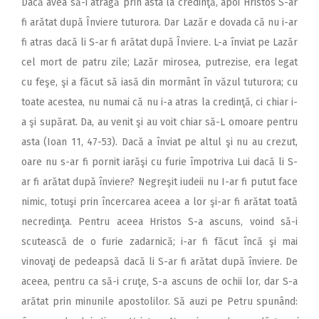
Dacă avea să-i atragă prin asta la credinţă, apoi Hristos S-ar
fi arătat după Înviere tuturora. Dar Lazăr e dovada că nu i-ar
fi atras dacă li S-ar fi arătat după Înviere. L-a înviat pe Lazăr
cel mort de patru zile; Lazăr mirosea, putrezise, era legat
cu feşe, şi a făcut să iasă din mormânt în văzul tuturora; cu
toate acestea, nu numai că nu i-a atras la credinţă, ci chiar i-
a şi supărat. Da, au venit şi au voit chiar să-L omoare pentru
asta (Ioan 11, 47-53). Dacă a înviat pe altul şi nu au crezut,
oare nu s-ar fi pornit iarăşi cu furie împotriva Lui dacă li S-
ar fi arătat după înviere? Negreşit iudeii nu I-ar fi putut face
nimic, totuşi prin încercarea aceea a lor şi-ar fi arătat toată
necredinţa. Pentru aceea Hristos S-a ascuns, voind să-i
scutească de o furie zadarnică; i-ar fi făcut încă şi mai
vinovaţi de pedeapsă dacă li S-ar fi arătat după înviere. De
aceea, pentru ca să-i cruţe, S-a ascuns de ochii lor, dar S-a
arătat prin minunile apostolilor. Să auzi pe Petru spunând: