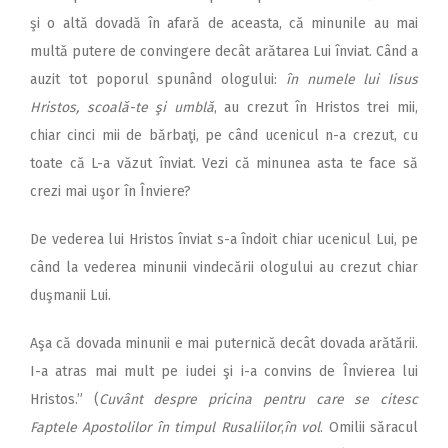
şi o altă dovadă în afară de aceasta, că minunile au mai
multă putere de convingere decât arătarea Lui înviat. Când a
auzit tot poporul spunând ologului:
în numele lui Iisus
Hristos, scoală-te şi umblă
, au crezut în Hristos trei mii,
chiar cinci mii de bărbaţi, pe când ucenicul n-a crezut, cu
toate că L-a văzut înviat. Vezi că minunea asta te face să
crezi mai uşor în Înviere?
De vederea lui Hristos înviat s-a îndoit chiar ucenicul Lui, pe
când la vederea minunii vindecării ologului au crezut chiar
duşmanii Lui.
Aşa că dovada minunii e mai puternică decât dovada arătării.
I-a atras mai mult pe iudei şi i-a convins de Învierea lui
Hristos.” (
Cuvânt despre pricina pentru care se citesc
Faptele Apostolilor în timpul Rusaliilor
,
în vol
. Omilii săracul