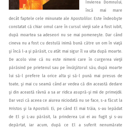
Învierea Domnului,
încă mai mare
decât faptele cele minunate ale Apostolilor. Este îndeobşte
constatat că chiar omul care în cursul vieţii sale a fost iubit,
după moartea sa adeseori nu se mai pomeneşte. Dar când
cineva nu a fost cu destulă inimă bună către un om în viaţă
şi încă l-a şi părăsit, cu atât mai sigur îl va uita după moarte.
De acolo vine că nu este nimeni care în curgerea vieţii
părăsind pe prietenul sau pe învăţătorul său, după moarte
lui să-l prefere la orice alta şi să-l pună mai presus de
toate, şi mai cu seamă când ar vedea că din această dedare
şi din această râvnă a sa ar ridica asupră-şi mii de primejdii.
Dar vezi că aceea ce aiurea niciodată nu se face, s-a făcut la
Hristos şi la Apostoli. Ei, pe când El mai trăia, s-au lepădat
de El şi L-au părăsit, la prinderea Lui ei au fugit şi s-au
depărtat, iar acum, după ce El a suferit nenumărate