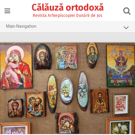
Skip
Călăuză ortodoxă
to
content
Revista Arhiepiscopiei Dunării de Jos
Main Navigation
Prima pagină
2026
2025
2024
2023
2022
2021
2020
2019