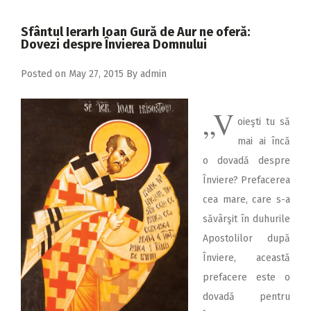
2018
Sfântul Ierarh Ioan Gură de Aur ne oferă:
2017
Dovezi despre Învierea Domnului
2016
Posted on
May 27, 2015
By
admin
2015
2014
„V
oieşti tu să
2013
mai ai încă
o dovadă despre
2012
Înviere? Prefacerea
2011
cea mare, care s-a
2010
săvârşit în duhurile
2009
Apostolilor după
Înviere, această
prefacere este o
dovadă pentru