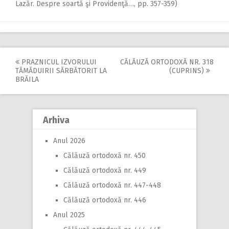
Lazăr. Despre soartă şi Providenţă…, pp. 357-359)
PRAZNICUL IZVORULUI
CĂLĂUZĂ ORTODOXĂ NR. 318
Post
TĂMĂDUIRII SĂRBĂTORIT LA
(CUPRINS)
BRĂILA
navigation
Arhiva
Anul 2026
Călăuză ortodoxă nr. 450
Călăuză ortodoxă nr. 449
Călăuză ortodoxă nr. 447-448
Călăuză ortodoxă nr. 446
Anul 2025