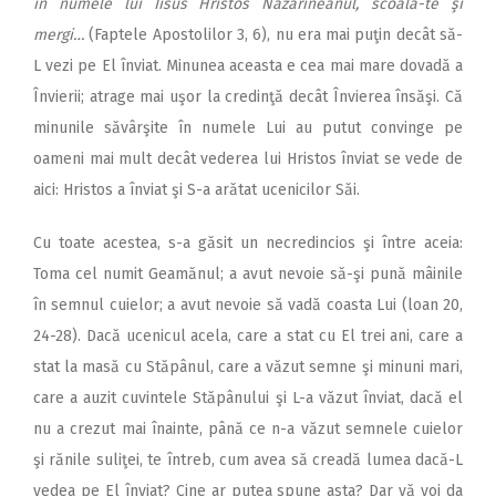
în numele lui Iisus Hristos Nazarineanul, scoală-te şi
mergi…
(Faptele Apostolilor 3, 6), nu era mai puţin decât să-
L vezi pe El înviat. Minunea aceasta e cea mai mare dovadă a
Învierii; atrage mai uşor la credinţă decât Învierea însăşi. Că
minunile săvârşite în numele Lui au putut convinge pe
oameni mai mult decât vederea lui Hristos înviat se vede de
aici: Hristos a înviat şi S-a arătat ucenicilor Săi.
Cu toate acestea, s-a găsit un necredincios şi între aceia:
Toma cel numit Geamănul; a avut nevoie să-şi pună mâinile
în semnul cuielor; a avut nevoie să vadă coasta Lui (loan 20,
24-28). Dacă ucenicul acela, care a stat cu El trei ani, care a
stat la masă cu Stăpânul, care a văzut semne şi minuni mari,
care a auzit cuvintele Stăpânului şi L-a văzut înviat, dacă el
nu a crezut mai înainte, până ce n-a văzut semnele cuielor
şi rănile suliţei, te întreb, cum avea să creadă lumea dacă-L
vedea pe El înviat? Cine ar putea spune asta? Dar vă voi da