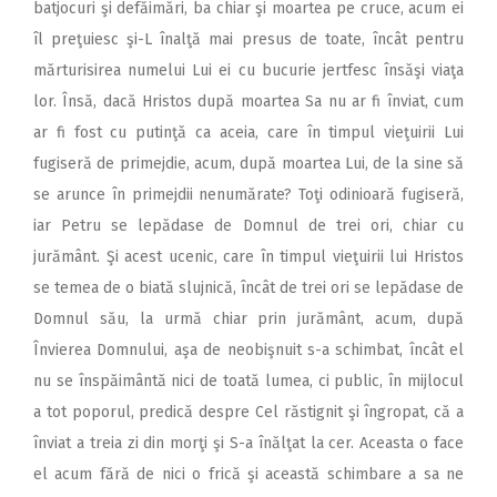
batjocuri şi defăimări, ba chiar şi moartea pe cruce, acum ei
îl preţuiesc şi-L înalţă mai presus de toate, încât pentru
mărturisirea numelui Lui ei cu bucurie jertfesc însăşi viaţa
lor. Însă, dacă Hristos după moartea Sa nu ar fi înviat, cum
ar fi fost cu putinţă ca aceia, care în timpul vieţuirii Lui
fugiseră de primejdie, acum, după moartea Lui, de la sine să
se arunce în primejdii nenumărate? Toţi odinioară fugiseră,
iar Petru se lepădase de Domnul de trei ori, chiar cu
jurământ. Şi acest ucenic, care în timpul vieţuirii lui Hristos
se temea de o biată slujnică, încât de trei ori se lepădase de
Domnul său, la urmă chiar prin jurământ, acum, după
Învierea Domnului, aşa de neobişnuit s-a schimbat, încât el
nu se înspăimântă nici de toată lumea, ci public, în mijlocul
a tot poporul, predică despre Cel răstignit şi îngropat, că a
înviat a treia zi din morţi şi S-a înălţat la cer. Aceasta o face
el acum fără de nici o frică şi această schimbare a sa ne