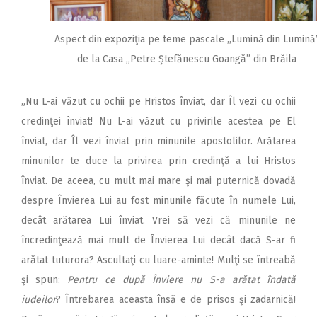
Aspect din expoziţia pe teme pascale ,,Lumină din Lumină
de la Casa ,,Petre Ştefănescu Goangă” din Brăila
„Nu L-ai văzut cu ochii pe Hristos înviat, dar Îl vezi cu ochii
credinţei înviat! Nu L-ai văzut cu privirile acestea pe El
înviat, dar Îl vezi înviat prin minunile apostolilor. Arătarea
minunilor te duce la privirea prin credinţă a lui Hristos
înviat. De aceea, cu mult mai mare şi mai puternică dovadă
despre Învierea Lui au fost minunile făcute în numele Lui,
decât arătarea Lui înviat. Vrei să vezi că minunile ne
încredinţează mai mult de Învierea Lui decât dacă S-ar fi
arătat tuturora? Ascultaţi cu luare-aminte! Mulţi se întreabă
şi spun:
Pentru ce după Înviere nu S-a arătat îndată
iudeilor
? Întrebarea aceasta însă e de prisos şi zadarnică!