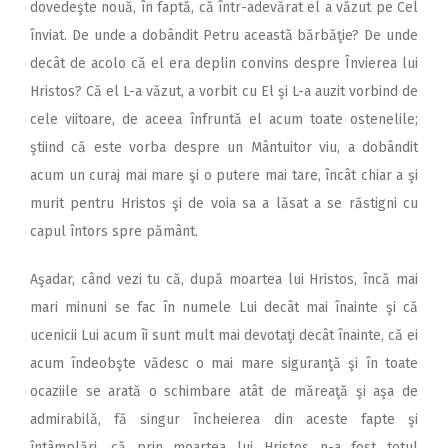
dovedeşte nouă, în faptă, că într-adevărat el a văzut pe Cel
înviat. De unde a dobândit Petru această bărbăţie? De unde
decât de acolo că el era deplin convins despre Învierea lui
Hristos? Că el L-a văzut, a vorbit cu El şi L-a auzit vorbind de
cele viitoare, de aceea înfruntă el acum toate ostenelile;
ştiind că este vorba despre un Mântuitor viu, a dobândit
acum un curaj mai mare şi o putere mai tare, încât chiar a şi
murit pentru Hristos şi de voia sa a lăsat a se răstigni cu
capul întors spre pământ.
Aşadar, când vezi tu că, după moartea lui Hristos, încă mai
mari minuni se fac în numele Lui decât mai înainte şi că
ucenicii Lui acum îi sunt mult mai devotaţi decât înainte, că ei
acum îndeobşte vădesc o mai mare siguranţă şi în toate
ocaziile se arată o schimbare atât de măreaţă şi aşa de
admirabilă, fă singur încheierea din aceste fapte şi
întâmplări, că prin moartea lui Hristos n-a fost totul