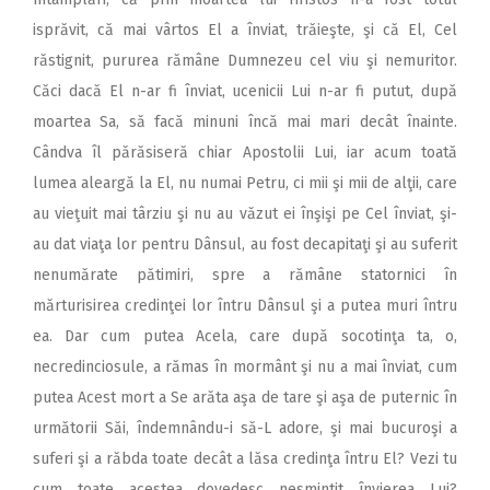
isprăvit, că mai vârtos El a înviat, trăieşte, şi că El, Cel
răstignit, pururea rămâne Dumnezeu cel viu şi nemuritor.
Căci dacă El n-ar fi înviat, ucenicii Lui n-ar fi putut, după
moartea Sa, să facă minuni încă mai mari decât înainte.
Cândva îl părăsiseră chiar Apostolii Lui, iar acum toată
lumea aleargă la El, nu numai Petru, ci mii şi mii de alţii, care
au vieţuit mai târziu şi nu au văzut ei înşişi pe Cel înviat, şi-
au dat viaţa lor pentru Dânsul, au fost decapitaţi şi au suferit
nenumărate pătimiri, spre a rămâne statornici în
mărturisirea credinţei lor întru Dânsul şi a putea muri întru
ea. Dar cum putea Acela, care după socotinţa ta, o,
necredinciosule, a rămas în mormânt şi nu a mai înviat, cum
putea Acest mort a Se arăta aşa de tare şi aşa de puternic în
următorii Săi, îndemnându-i să-L adore, şi mai bucuroşi a
suferi şi a răbda toate decât a lăsa credinţa întru El? Vezi tu
cum toate acestea dovedesc nesmintit învierea Lui?