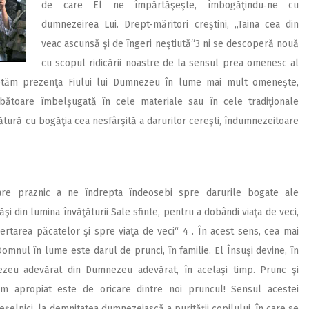
de care El ne împărtăşeşte, îmbogăţindu‑ne cu
dumnezeirea Lui. Drept-măritori creştini, „Taina cea din
veac ascunsă şi de îngeri neştiută“3 ni se descoperă nouă
cu scopul ridicării noastre de la sensul prea omenesc al
rpretăm prezenţa Fiului lui Dumnezeu în lume mai mult omeneşte,
rbătoare îmbelşugată în cele materiale sau în cele tradiţionale
gătură cu bogăţia cea nesfârşită a darurilor cereşti, îndumnezeitoare
e praznic a ne îndrepta îndeosebi spre darurile bogate ale
şi din lumina învăţăturii Sale sfinte, pentru a dobândi viaţa de veci,
 iertarea păcatelor şi spre viaţa de veci“ 4 . În acest sens, cea mai
mnul în lume este darul de prunci, în familie. El Însuşi devine, în
zeu adevărat din Dumnezeu adevărat, în acelaşi timp. Prunc şi
apropiat este de oricare dintre noi pruncul! Sensul acestei
şelnici, la demnitatea dumnezeiască a purităţii copilului, în care se