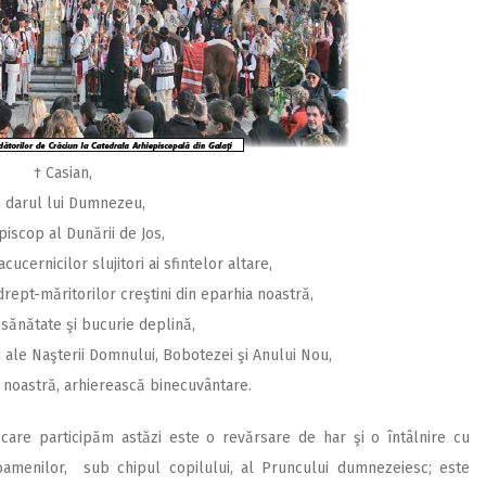
† Casian,
n darul lui Dumnezeu,
piscop al Dunării de Jos,
cucernicilor slujitori ai sfintelor altare,
drept-măritorilor creştini din eparhia noastră,
 sănătate şi bucurie deplină,
i ale Naşterii Domnului, Bobotezei şi Anului Nou,
 noastră, arhierească binecuvântare.
a care participăm astăzi este o revărsare de har şi o întâlnire cu
amenilor, sub chipul copilului, al Pruncului dumnezeiesc; este