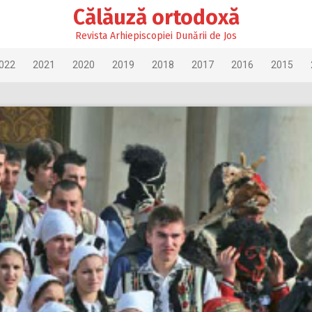
Călăuză ortodoxă
Revista Arhiepiscopiei Dunării de Jos
022
2021
2020
2019
2018
2017
2016
2015