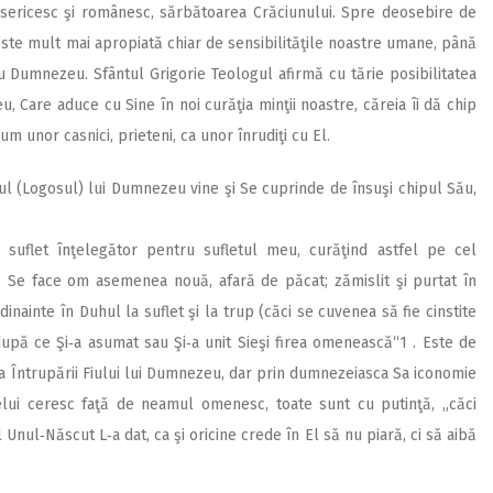
bisericesc şi românesc, sărbătoarea Crăciunului. Spre deosebire de
 este mult mai apropiată chiar de sensibilităţile noastre umane, până
u Dumnezeu. Sfântul Grigorie Teologul afirmă cu tărie posibilitatea
u, Care aduce cu Sine în noi curăţia minţii noastre, căreia îi dă chip
m unor casnici, prieteni, ca unor înrudiţi cu El.
tul (Logosul) lui Dumnezeu vine şi Se cuprinde de însuşi chipul Său,
suflet înţelegător pentru sufletul meu, curăţind astfel pe cel
 Se face om asemenea nouă, afară de păcat; zămislit şi purtat în
inainte în Duhul la suflet şi la trup (căci se cuvenea să fie cinstite
upă ce Şi‑a asumat sau Şi‑a unit Sieşi firea omenească“1 . Este de
 Întrupării Fiului lui Dumnezeu, dar prin dumnezeiasca Sa iconomie
elui ceresc faţă de neamul omenesc, toate sunt cu putinţă, „căci
Unul‑Născut L‑a dat, ca şi oricine crede în El să nu piară, ci să aibă