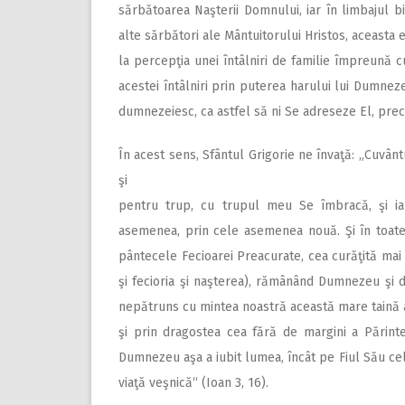
sărbătoarea Naşterii Domnului, iar în limbajul 
alte sărbători ale Mântuitorului Hristos, aceasta
la percepţia unei întâlniri de familie împreună c
acestei întâlniri prin puterea harului lui Dumneze
dumnezeiesc, ca astfel să ni Se adreseze El, precu
În acest sens, Sfântul Grigorie ne învaţă: „Cuvân
şi
pentru trup, cu trupul meu Se îmbracă, şi ia 
asemenea, prin cele asemenea nouă. Şi în toate
pântecele Fecioarei Preacurate, cea curăţită mai d
şi fecioria şi naşterea), rămânând Dumnezeu şi d
nepătruns cu mintea noastră această mare taină a
şi prin dragostea cea fără de margini a Părint
Dumnezeu aşa a iubit lumea, încât pe Fiul Său cel 
viaţă veşnică“ (Ioan 3, 16).