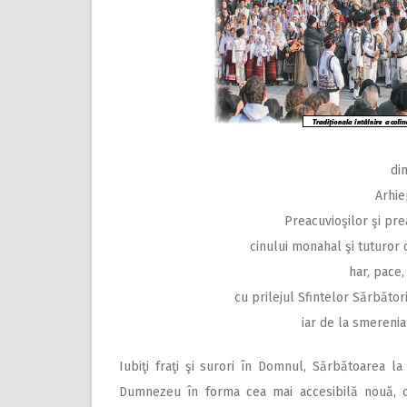
di
Arhie
Preacuvioşilor şi prea
cinului monahal şi tuturor 
har, pace,
cu prilejul Sfintelor Sărbător
iar de la smerenia
Iubiţi fraţi şi surori în Domnul, Sărbătoarea l
Dumnezeu în forma cea mai accesibilă nouă, o