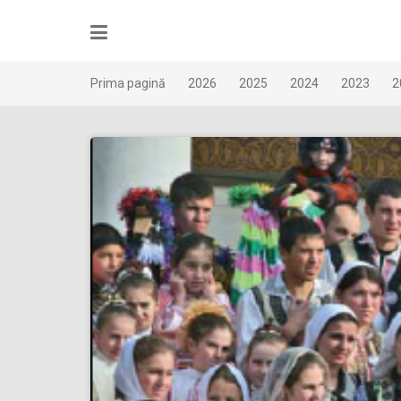
Skip
to
content
Prima pagină
2026
2025
2024
2023
2