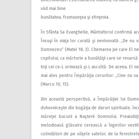
văd mai bine
bunătatea, frumuseţea şi sfinţenia.
În Sfânta Sa Evanghelie, Mântuitorul confirmă ac
Însuşi în viaţa lor curată şi nevinovată: „De nu vă
Dumnezeu“ (Matei 18, 3). Chemarea pe care El ne‑
copilului, ca mărturie a bunătăţii care se revarsă 
toţi cei ce‑L urmează şi‑L ascultă. De aceea, El n
mai ales pentru Împărăţia cerurilor: „Cine nu va
(Marcu 10, 15).
Din această perspectivă, a Împărăţiei lui Dumn
duhovniceşte din bogăţia de daruri spirituale, înce
măreţei bucurii a Naşterii Domnului. Preaiubiţi 
melodioasă glăsuire cerească a îngerilor vestit
colindători de pe uliţele satelor, de la ferestre