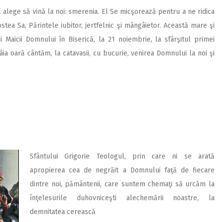
alege să vină la noi: smerenia. El Se micşorează pentru a ne ridica
stea Sa, Părintele iubitor, jertfelnic şi mângâietor. Această mare şi
 Maicii Domnului în Biserică, la 21 noiembrie, la sfârşitul primei
âia oară cântăm, la catavasii, cu bucurie, venirea Domnului la noi şi
Sfântului Grigorie Teologul, prin care ni se arată
apropierea cea de negrăit a Domnului faţă de fiecare
dintre noi, pământenii, care suntem chemaţi să urcăm la
înţelesurile duhovniceşti alechemării noastre, la
demnitatea cerească