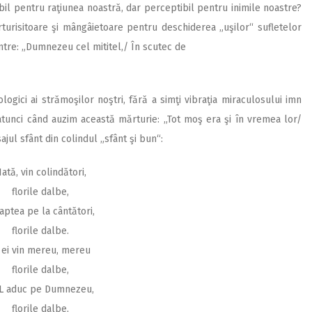
bil pentru raţiunea noastră, dar perceptibil pentru inimile noastre?
turisitoare şi mângâietoare pentru deschiderea „uşilor“ sufletelor
intre: „Dumnezeu cel mititel,/ În scutec de
ologici ai strămoşilor noştri, fără a simţi vibraţia miraculosului imn
tunci când auzim această mărturie: ,,Tot moş era şi în vremea lor/
jul sfânt din colindul „sfânt şi bun“:
Iată, vin colindători,
florile dalbe,
ptea pe la cântători,
florile dalbe.
 ei vin mereu, mereu
florile dalbe,
‑L aduc pe Dumnezeu,
florile dalbe,