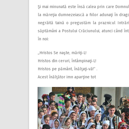
Şi mai minunată este însă calea prin care Domnul 
la măreţia dumnezeiască a fiilor adunaţi în drago
negrăită taină o pregustăm la praznicul Intrării
săptămâni a Postului Crăciunului, atunci când înt
în noi:
„Hristos Se naşte, măriţi‑L!
Hristos din ceruri, întâmpinaţi‑L!
Hristos pe pământ, înălţaţi‑vă!“ .
Acest înălţător imn aparţine tot