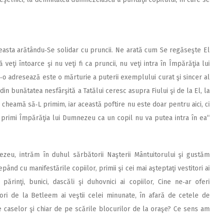
easta arătându‑Se solidar cu pruncii. Ne arată cum Se regăseşte El
 veţi întoarce şi nu veţi fi ca pruncii, nu veţi intra în Împărăţia lui
o adresează este o mărturie a puterii exemplului curat şi sincer al
din bunătatea nesfârşită a Tatălui ceresc asupra Fiului şi de la El, la
e cheamă să‑L primim, iar această poftire nu este doar pentru aici, ci
 primi Împărăţia lui Dumnezeu ca un copil nu va putea intra în ea“
ezeu, intrăm în duhul sărbătorii Naşterii Mântuitorului şi gustăm
pând cu manifestările copiilor, primii şi cei mai aşteptaţi vestitori ai
părinţi, bunici, dascăli şi duhovnici ai copiilor, Cine ne‑ar oferi
ori de la Betleem ai veştii celei minunate, în afară de cetele de
le caselor şi chiar de pe scările blocurilor de la oraşe? Ce sens am