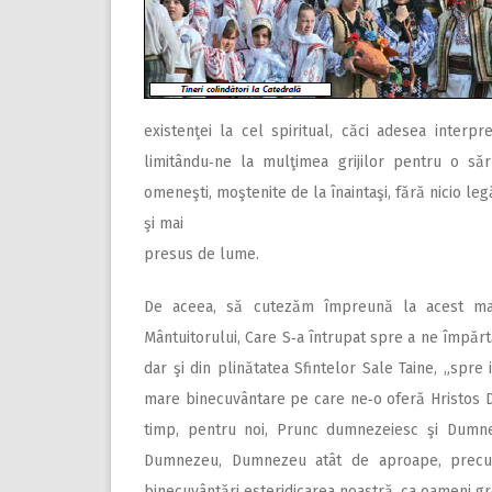
existenţei la cel spiritual, căci adesea inte
limitându‑ne la mulţimea grijilor pentru o să
omeneşti, moştenite de la înaintaşi, fără nicio le
şi mai
presus de lume.
De aceea, să cutezăm împreună la acest mar
Mântuitorului, Care S‑a întrupat spre a ne împărtă
dar şi din plinătatea Sfintelor Sale Taine, „spre
mare binecuvântare pe care ne‑o oferă Hristos Do
timp, pentru noi, Prunc dumnezeiesc şi Dumne
Dumnezeu, Dumnezeu atât de aproape, precum 
binecuvântări esteridicarea noastră, ca oameni gre