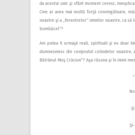
da acestui unic şi sfânt moment ceresc, inexplica
Cine ar avea mai multă forţă convingătoare, măr
noastre şi a „ferestrelor“ inimilor noastre, ca să 
bumbăcel“?
Am putea fi urmaşii reali, spirituali şi nu doar bi
dumnezeiesc din conţinutul colindelor noastre, a
Bătrânul Moş Crăciun“? Aşa răsuna şi în inimi mesa
„
Noa
Şi
Şi