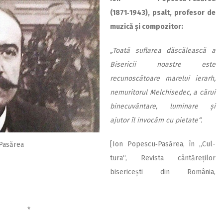
(1871‑1943), psalt, profesor de
muzică și compozitor:
„Toată suflarea dăscălească a
Bisericii noastre este
recunoscătoare marelui ierarh,
nemuritorul Melchisedec, a cărui
binecuvântare, luminare și
ajutor îl invocăm cu pietate“.
[Ion Popescu‑Pasărea, în „Cul­
Pasărea
tura“, Revista cântăreților
bisericești din România,
*