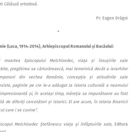
tei
Călăuză ortodoxă.
Pr. Eugen Drăgoi
*
imie (Luca, 1914‑2014), Arhiepiscopul Romanului și Bacăului:
 moartea Episcopului Melchisedec, viața și însușirile sale
bite, pregătirea sa cărturărească, mai temeinică decât a ierarhilor
mporani din vechea Românie, concepția și atitudinile sale
esiste, paginile pe cre le‑a adăugat la istoria culturală a neamului
 impresionantă și, în același timp, măreția sa impunătoare au fost
ă de diferiți cercetători și istorici. El are acum, în istoria Bisericii
ul care i se cuvine“.
iscopul Melchisedec Ște­fănescu viața și înfăptuirile sale,
Editura