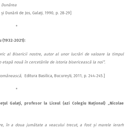
a Dunărea
și Dunării de Jos, Galați, 1990, p. 28‑29]
*
iu (1932‑2021):
ic al Bisericii nostre, autor al unor lucrări de valoare la timpul
 etapă nouă în cercetările de istoria bisericească la noi“.
 românească
, Editura Basilica
,
București, 2011, p. 244‑245.]
*
ețul Galați, profesor la Liceul (azi Colegiu Național) „Nicolae
are, în a doua jumătate a veacului trecut, a fost și marele ierarh