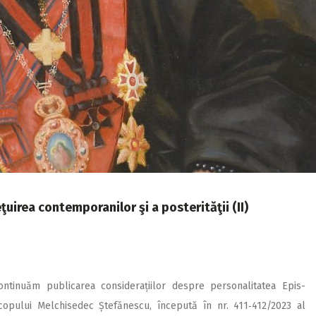
uirea contemporanilor şi a posterităţii (II)
ontinuăm publicarea con­siderațiilor despre personalita­tea Epis­
copului Melchisedec Ștefănescu, începută în nr. 411‑412/2023 al