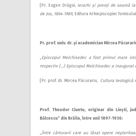
[Pr. Eugen Drăgoi,
Ierarhi și preoți de seamă l
de Jos, 1864‑1989,
Editura Arhiepiscopiei Tomisului 
Pr. prof. univ. dr. și academician Mircea Păcurar
„Episcopul Melchisedec a fost primul mare istor
respectiv (…) Epis­copul Melchisedec a inaugurat o
[Pr. prof. dr. Mircea Păcurariu,
Cultura teologică
Prof. Theodor Ciuntu, originar din Liești, jud
Bălcescu“ din Brăila, între anii 1897‑1936:
„Între cărturarii care au lăsat opere nepierito