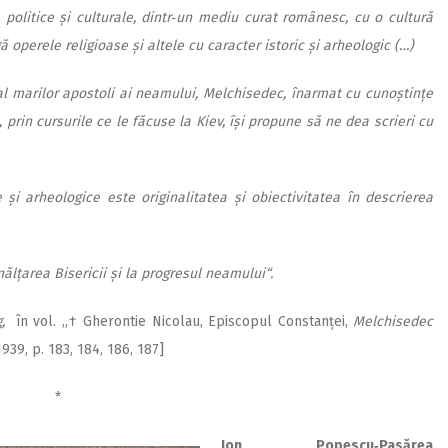
 politice și culturale, dintr‑un mediu curat românesc, cu o cultură
ă operele religioase și altele cu caracter istoric și arheologic (…)
 al marilor apostoli ai neamului, Melchisedec, înarmat cu cunoștințe
, prin cursurile ce le făcuse la Kiev, își propune să ne dea scrieri cu
 și arheologice este originalitatea și obiectivitatea în descrierea
ălțarea Bisericii și la progresul neamului“.
g,
în vol. „† Ghe­rontie Nicolau, Episcopul Constanței,
Melchisedec
1939, p. 183, 184, 186, 187]
*
Ion Popescu‑Pasărea