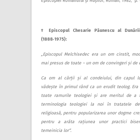
Episcopiei Romanului și Hușilor, Roman, 1982, p. 
† Episcopul Chesarie Pău­­­nes­cu al Dunări
(1888‑1975):
„Episcopul Melchisedec era un om cinstit, mod
mai presus de toate – un om de convingeri și de c
Ca om al cărții și al condeiului, din capul l
vădește în primul rând ca un erudit teolog. Era 
toate ramurile teologiei și are meritul de a fi
terminologia teologiei la noi în tratatele 
religioasă, pentru popularizarea unor dogme cre
pentru a arăta rațiunea unor practici biser
temeinicia lor“.