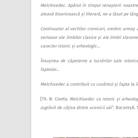
Melchisedec. Apărut în timpul renașterii noastre
aleasă bisericească și literară, ne‑a lăsat pe lâng
C
ontinuator al vechilor cronicari, vrednic urmaș
serioase ale limbilor clasice și ale limbii slavone
caracter istoric și arheologic…
Însușirea de căpetenie a lucrărilor sale istorice
faptelor…
Melchisedec a contribuit cu cuvântul și fapta la în
[Th. N. Ciuntu,
Melchisedec ca istoric și arheolo
zugrăvit de câțiva dintre ucenicii săi
“, București, 