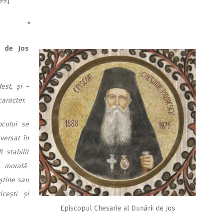
99]
*
i de Jos
est, și –
aracter.
ocului se
versat în
 stabilit
de morală
știne sau
icești și
Episcopul Chesarie al Dunării de Jos