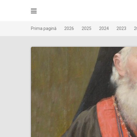
Skip
to
content
Prima pagină
2026
2025
2024
2023
2