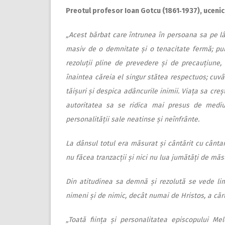
Preotul profesor Ioan Gotcu (1861‑1937), ucenic
„Acest bărbat care întrunea în persoana sa pe lâ
masiv de o demnitate și o tenacitate fermă; purta
rezoluții pline de prevedere și de precauțiune, 
înaintea căreia el singur stătea respectuos; cuv
tăișuri și despica adâncurile inimii. Viața sa creș
autoritatea sa se ridica mai presus de mediu 
personalității sale neatinse și neînfrânte.
La dânsul totul era măsurat și cântărit cu cânta
nu făcea tranzacții și nici nu lua jumătăți de măsu
Din atitudinea sa demnă și rezolută se vede li
nimeni și de nimic, decât numai de Hristos, a căr
„Toată ființa și personalitatea episcopului Me