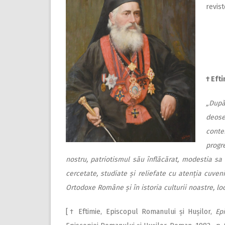
revis
† Eft
„După
deose
conte
progr
nostru, patriotismul său înflăcărat, modestia sa
cercetate, studiate și reliefate cu atenția cuvenit
Ortodoxe Române și în istoria culturii noastre, loc
[† Eftimie, Episcopul Romanului și Hușilor,
Ep