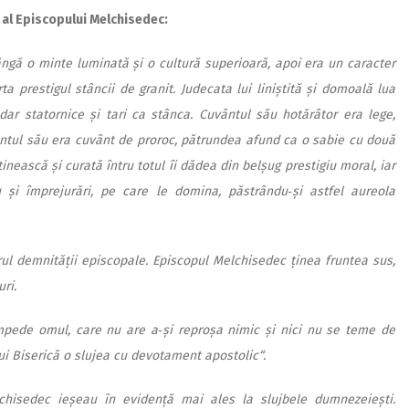
 al Episcopului Melchisedec:
ngă o minte luminată și o cultură superioară, apoi era un caracter
 prestigul stâncii de granit. Judecata lui liniștită și domoală lua
dar statornice și tari ca stânca. Cuvântul său hotărâtor era lege,
ântul său era cuvânt de proroc, pătrundea afund ca o sabie cu două
tinească și curată întru totul îi dădea din belșug prestigiu moral, iar
și împrejurări, pe care le domina, păstrându‑și astfel aureola
rul demnității episcopale. Episcopul Melchisedec ținea fruntea sus,
ri.
mpede omul, care nu are a‑și reproșa nimic și nici nu se teme de
ui Biserică o slujea cu devotament apostolic“.
lchisedec ieșeau în evidență mai ales la slujbele dumnezeiești.