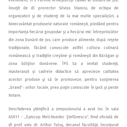
eveniment, ÎPS Părinte Arhiepiscop Casian al Dunării de Jos,
însoţit de dl prorector Silvius Stanciu, de echipa de
organizatori şi de studenţi de la mai multe specializări, a
binecuvântat produsele naturale românești, pledând pentru
importanța fiecărui gospodar şi a fiecărui mic întreprinzător
din zona Dunării de Jos, care produce alimente, după reţete
tradiţionale, făcând cunoscute astfel cultura culinară
românească şi tradiţiile creştine şi româneşti din Bărăgan şi
zona bălţilor dunărene. ÎPS Sa a invitat studenții,
masteranzii și cadrele didactice să aprecieze calitatea
acestor produse şi să le promoveze, pentru susţinerea
„brand“‑ urilor locale, prea puţin cunoscute în ţară şi peste
hotare.
Deschiderea ştiinţifică a simpozionului a avut loc în sala
AS011 – „Episcop Melchisedec Ştefănescu“, fiind oficiată de
dl prof. univ. dr. Arthur Tuluş, decanul facultăţii, înconjurat