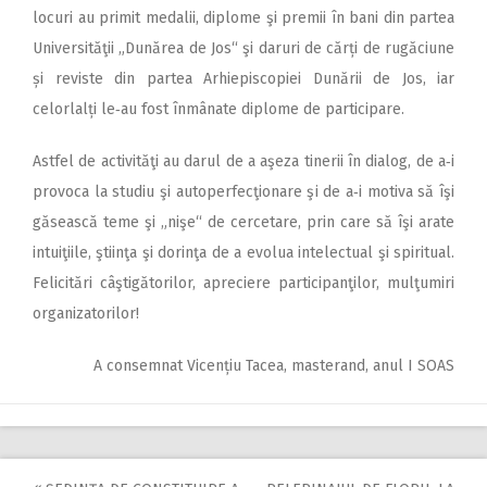
locuri au primit medalii, diplome şi premii în bani din partea
Universităţii „Dunărea de Jos“ şi daruri de cărți de rugăciune
și reviste din partea Arhiepiscopiei Dunării de Jos, iar
celorlalți le‑au fost înmânate diplome de participare.
Astfel de activităţi au darul de a aşeza tinerii în dialog, de a‑i
provoca la studiu şi autoperfecţionare şi de a‑i motiva să îşi
găsească teme şi „nişe“ de cercetare, prin care să îşi arate
intuiţiile, ştiinţa şi dorinţa de a evolua intelectual şi spiritual.
Felicitări câştigătorilor, apreciere participanţilor, mulţumiri
organizatorilor!
A consemnat Vicențiu Tacea, masterand, anul I SOAS