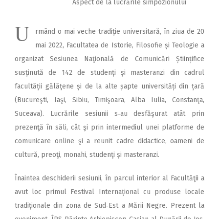
Aspect de la lucrările simpozionului
U
rmând o mai veche tradiție universitară, în ziua de 20
mai 2022, Facultatea de Istorie, Filosofie și Teologie a
organizat Sesiunea Naţională de Comunicări Științifice
susținută de 142 de studenți și masteranzi din cadrul
facultății gălăţene și de la alte șapte universități din țară
(Bucureşti, Iaşi, Sibiu, Timişoara, Alba Iulia, Constanţa,
Suceava). Lucrările sesiunii s‑au desfăşurat atât prin
prezenţă în săli, cât şi prin intermediul unei platforme de
comunicare online şi a reunit cadre didactice, oameni de
cultură, preoţi, monahi, studenţi şi masteranzi.
Înaintea deschiderii sesiunii, în parcul interior al Facultăţii a
avut loc primul Festival Internațional cu produse locale
tradiționale din zona de Sud‑Est a Mării Negre. Prezent la