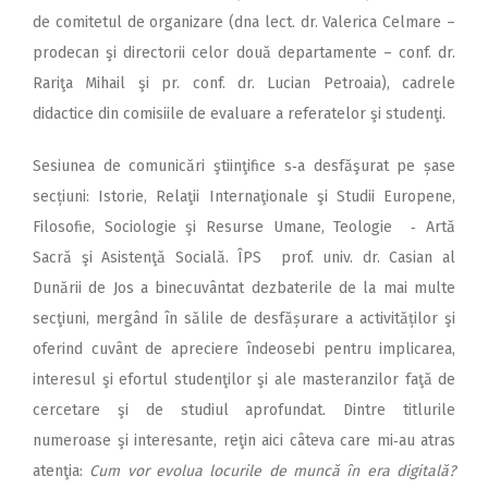
de comitetul de organizare (dna lect. dr. Valerica Celmare –
prodecan şi directorii celor două departamente – conf. dr.
Rariţa Mihail şi pr. conf. dr. Lucian Petroaia), cadrele
didactice din comisiile de evaluare a referatelor şi studenţi.
Sesiunea de comunicări ştiinţifice s‑a desfăşurat pe șase
secțiuni: Istorie, Relaţii Internaţionale şi Studii Europene,
Filosofie, Sociologie şi Resurse Umane, Teologie ‑ Artă
Sacră şi Asistenţă Socială. ÎPS prof. univ. dr. Casian al
Dunării de Jos a binecuvântat dezbaterile de la mai multe
secţiuni, mergând în sălile de desfășurare a activităților şi
oferind cuvânt de apreciere îndeosebi pentru implicarea,
interesul şi efortul studenţilor şi ale masteranzilor faţă de
cercetare şi de studiul aprofundat. Dintre titlurile
numeroase şi interesante, reţin aici câteva care mi‑au atras
atenţia:
Cum vor evolua locurile de muncă în era digitală?