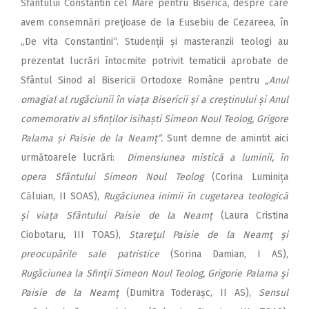
Sfântului Constantin cel Mare pentru Biserică, despre care
avem consemnări preţioase de la Eusebiu de Cezareea, în
„De vita Constantini“. Studenții și masteranzii teologi au
prezentat lucrări întocmite potrivit tematicii aprobate de
Sfântul Sinod al Bisericii Ortodoxe Române pentru
„Anul
omagial al rugăciunii în viața Bisericii și a creștinului și Anul
comemorativ al sfinților isihaști Simeon Noul Teolog, Grigore
Palama și Paisie de la Neamț“.
Sunt demne de amintit aici
următoarele lucrări:
Dimensiunea mistică a luminii, în
opera Sfântului Simeon Noul Teolog
(Corina Luminița
Căluian, II SOAS),
Rugăciunea inimii în cugetarea teologică
și viața Sfântului Paisie de la Neamț
(Laura Cristina
Ciobotaru, III TOAS),
Stareţul Paisie de la Neamţ şi
preocupările sale patristice
(Sorina Damian, I AS),
Rugăciunea la Sfinţii Simeon Noul Teolog, Grigorie Palama şi
Paisie de la Neamţ
(Dumitra Toderașc, II AS),
Sensul