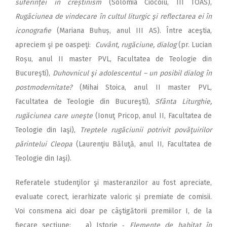
suferinței în creș­tinism
(Solomia Ciocoiu, III TOAS),
Rugăciunea de vindecare în cultul liturgic şi reflectarea ei în
iconografie
(Mariana Buhuș, anul III AS). Între aceştia,
apreciem şi pe oaspeţi:
Cuvânt, rugăciune, dialog
(pr. Lucian
Roșu, anul II master PVL, Facultatea de Teologie din
Bucureşti),
Duhovnicul şi adolescentul – un posibil dialog în
postmodernitate?
(Mihai Stoica, anul II master PVL,
Facultatea de Teologie din Bucureşti)‚
Sfânta Liturghie,
rugăciunea care uneşte
(Ionuţ Pricop, anul II, Facultatea de
Teologie din Iaşi),
Treptele rugăciunii potrivit povăţuirilor
părintelui Cleopa
(Laurenţiu Băluţă, anul II, Facultatea de
Teologie din Iaşi).
Referatele studenţilor şi masteranzilor au fost apreciate,
evaluate corect, ierarhizate valoric și premiate de comisii.
Voi consmena aici doar pe câştigătorii premiilor I, de la
fiecare secţiune: a) Istorie ‑
Elemente de habitat în