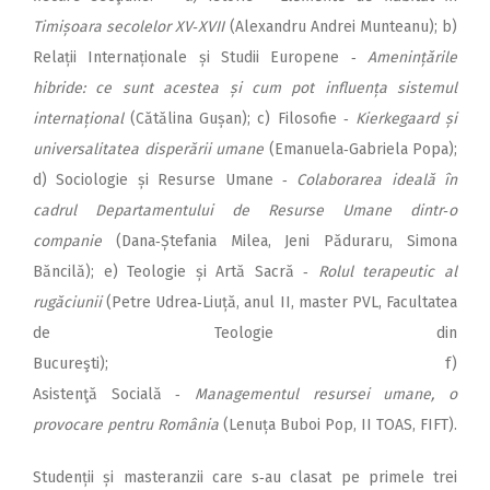
Timișoara secolelor XV‑XVII
(Alexandru Andrei Munteanu); b)
Relații Internaționale și Studii Europene ‑
Amenințările
hibride: ce sunt acestea și cum pot influența sistemul
internațional
(Cătălina Gușan); c) Filosofie ‑
Kierkegaard și
universalitatea disperării umane
(Emanuela‑Gabriela Popa);
d) Sociologie și Resurse Umane ‑
Colaborarea ideală în
cadrul Departamentului de Resurse Umane dintr‑o
companie
(Dana‑Ștefania Milea, Jeni Păduraru, Simona
Băncilă); e) Teologie și Artă Sacră ‑
Rolul terapeutic al
rugăciunii
(Petre Udrea‑Liuță, anul II, master PVL, Facultatea
de Teologie din
Bucureşti); f)
Asistenţă Socială ‑
Managementul resursei umane, o
provocare pentru România
(Lenuța Buboi Pop, II TOAS, FIFT).
Studenții și masteranzii care s‑au clasat pe primele trei