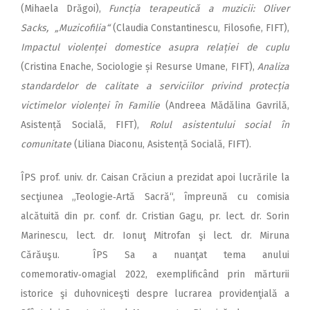
(Mihaela Drăgoi),
Funcția terapeutică a muzicii: Oliver
Sacks, „Muzicofilia“
(Claudia Constantinescu, Filosofie, FIFT),
Impactul violenței domestice asupra relației de cuplu
(Cristina Enache, Sociologie și Resurse Umane, FIFT),
Analiza
standardelor de calitate a serviciilor privind protecția
victimelor violenței în Familie
(Andreea Mădălina Gavrilă,
Asistență Socială, FIFT),
Rolul asistentului social în
comunitate
(Liliana Diaconu, Asistență Socială, FIFT).
ÎPS prof. univ. dr. Caisan Crăciun a prezidat apoi lucrările la
secţiunea „Teologie‑Artă Sacră“, împreună cu comisia
alcătuită din pr. conf. dr. Cristian Gagu, pr. lect. dr. Sorin
Marinescu, lect. dr. Ionuţ Mitrofan şi lect. dr. Miruna
Cărăuşu. ÎPS Sa a nuanţat tema anului
comemorativ‑omagial 2022, exemplificând prin mărturii
istorice şi duhovniceşti despre lucrarea providenţială a