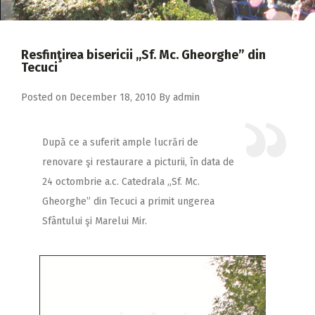
2018
2017
Resfinţirea bisericii ,,Sf. Mc. Gheorghe” din
2016
Tecuci
2015
Posted on
December 18, 2010
By
admin
2014
2013
După ce a suferit ample lucrări de
renovare şi restaurare a picturii, în data de
2012
24 octombrie a.c. Catedrala „Sf. Mc.
2011
Gheorghe” din Tecuci a primit ungerea
2010
Sfântului şi Marelui Mir.
2009