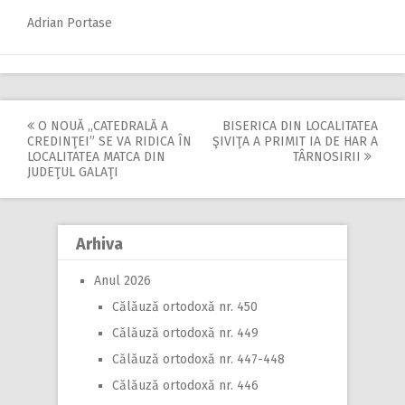
Adrian Portase
O NOUĂ ,,CATEDRALĂ A
BISERICA DIN LOCALITATEA
Post
CREDINŢEI” SE VA RIDICA ÎN
ŞIVIŢA A PRIMIT IA DE HAR A
LOCALITATEA MATCA DIN
TÂRNOSIRII
navigation
JUDEŢUL GALAŢI
Arhiva
Anul 2026
Călăuză ortodoxă nr. 450
Călăuză ortodoxă nr. 449
Călăuză ortodoxă nr. 447-448
Călăuză ortodoxă nr. 446