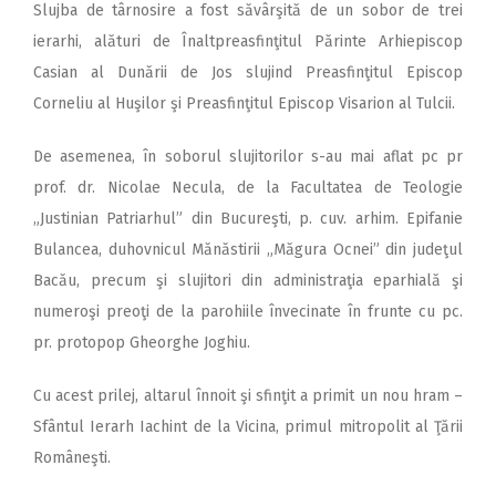
Slujba de târnosire a fost săvârşită de un sobor de trei
ierarhi, alături de Înaltpreasfinţitul Părinte Arhiepiscop
Casian al Dunării de Jos slujind Preasfinţitul Episcop
Corneliu al Huşilor şi Preasfinţitul Episcop Visarion al Tulcii.
De asemenea, în soborul slujitorilor s-au mai aflat pc pr
prof. dr. Nicolae Necula, de la Facultatea de Teologie
„Justinian Patriarhul” din Bucureşti, p. cuv. arhim. Epifanie
Bulancea, duhovnicul Mănăstirii „Măgura Ocnei” din judeţul
Bacău, precum şi slujitori din administraţia eparhială şi
numeroşi preoţi de la parohiile învecinate în frunte cu pc.
pr. protopop Gheorghe Joghiu.
Cu acest prilej, altarul înnoit şi sfinţit a primit un nou hram –
Sfântul Ierarh Iachint de la Vicina, primul mitropolit al Ţării
Româneşti.