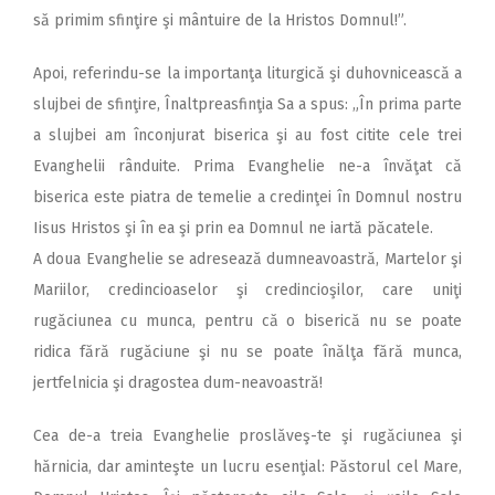
să primim sfinţire şi mântuire de la Hristos Domnul!”.
Apoi, referindu-se la importanţa liturgică şi duhovnicească a
slujbei de sfinţire, Înaltpreasfinţia Sa a spus: „În prima parte
a slujbei am înconjurat biserica şi au fost citite cele trei
Evanghelii rânduite. Prima Evanghelie ne-a învăţat că
biserica este piatra de temelie a credinţei în Domnul nostru
Iisus Hristos şi în ea şi prin ea Domnul ne iartă păcatele.
A doua Evanghelie se adresează dumneavoastră, Martelor şi
Mariilor, credincioaselor şi credincioşilor, care uniţi
rugăciunea cu munca, pentru că o biserică nu se poate
ridica fără rugăciune şi nu se poate înălţa fără munca,
jertfelnicia şi dragostea dum-neavoastră!
Cea de-a treia Evanghelie proslăveş-te şi rugăciunea şi
hărnicia, dar aminteşte un lucru esenţial: Păstorul cel Mare,