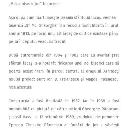
„Maica bisericilor” tecucene
Aşa după cum mărturiseşte pisania sfântului lăcaş, vechea
biserică „Sf. Mc. Gheorghe” din Tecuci a fost ctitorită în jurul
anului 1813, pe locul unui alt lăcaş de cult ce existase până
pe la începutul veacului trecut.
După cutremurele din 1894 şi 1903 care au avariat grav
sfântul lăcaş, s-a hotărât ridicarea unei noi biserici care să
poarte acest hram, în parcul central al oraşului. Arhitecţii
noului proiect sunt Ion D. Traianescu şi Magda Traianescu,
fiica acestuia.
Construcţia a fost finalizată în 1962, iar în 1968 a fost
împodobită cu pictură de către pictorii Gheorghe Răducanu
şi Iosif Vass. La 12 octombrie 1969, vrednicul de pomenire
Episcop Chesarie Păunescu al Dunării de Jos a săvârşit