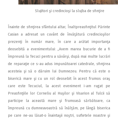
Slujitori şi credincioşi la slujba de sfinţire
Înainte de sfinţirea sfântului altar, Înaltpreasfinţitul Părinte
Casian a adresat un cuvânt de învăţătură credincioşilor
prezenţi în număr mare, în care a arătat importanţa
deosebită a evenimentului: „Avem marea bucurie de a fi
împreună la Tecuci pentru a săvârşi, după mai multe lucrări
de reparaţie ce s-au adus impunătoarei catedrale, sfinţirea
acesteia şi să o dăruim lui Dumnezeu. Pentru că este o
biserică mare şi cu un rol deosebit în acest frumos oraş
care este Tecuciul, la acest eveniment i-am rugat pe
Preasfinţiile lor Corneliu al Huşilor şi Visarion al Tulcii să
participe la această mare şi frumoasă sărbătoare, ca
împreună cu dumneavoastră să înălţăm, pe lângă biserica
pe care ne-au lăsat-o înaintaşii noştri, sufletele noastre şi