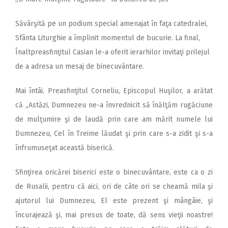
Săvârşită pe un podium special amenajat în faţa catedralei,
Sfânta Liturghie a împlinit momentul de bucurie. La final,
Înaltpreasfinţitul Casian le-a oferit ierarhilor invitaţi prilejul
de a adresa un mesaj de binecuvântare.
Mai întâi, Preasfinţitul Corneliu, Episcopul Huşilor, a arătat
că „Astăzi, Dumnezeu ne-a învrednicit să înălţăm rugăciune
de mulţumire şi de laudă prin care am mărit numele lui
Dumnezeu, Cel în Treime lăudat şi prin care s-a zidit şi s-a
înfrumuseţat această biserică.
Sfinţirea oricărei biserici este o binecuvântare, este ca o zi
de Rusalii, pentru că aici, ori de câte ori se cheamă mila şi
ajutorul lui Dumnezeu, El este prezent şi mângâie, şi
încurajează şi, mai presus de toate, dă sens vieţii noastre!