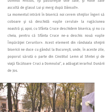
Domnul Hristos, Îşi păstoreşte oile Sale, şi «oile Sale
ascultă de glasul Lui şi merg după Dânsul!».
La momentul intrării în biserică noi cerem sfinţilor îngeri să
coboare şi să deschidă «uşile cerului» la rugăciunea
noastră şi, apoi, cu Sfânta Cruce deschidem biserica, şi nu cu
cheia, pentru că Sfânta Cruce ne-a deschis nouă «uşile
Împărăţiei Cerurilor». Acest element din rânduiala sfinţirii
bisericii ne duce cu gândul la Bucureşti, unde, în aceste zile,
poporul sărută o parte din Cinstitul Lemn al Sfintei şi de
viaţă făcătoare Cruci a Domnului”, a adăugat ierarhul Dunării
de Jos.