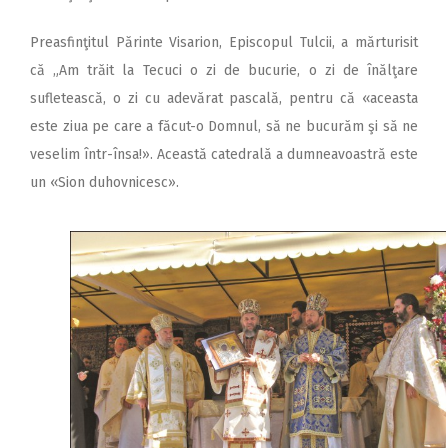
Preasfinţitul Părinte Visarion, Episcopul Tulcii, a mărturisit
că „Am trăit la Tecuci o zi de bucurie, o zi de înălţare
sufletească, o zi cu adevărat pascală, pentru că «aceasta
este ziua pe care a făcut-o Domnul, să ne bucurăm şi să ne
veselim într-însa!». Această catedrală a dumneavoastră este
un «Sion duhovnicesc».