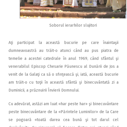
Soborul ierarhilor slujitori
Aţi participat la această bucurie pe care înaintaşii
dumneavoastră au trăit-o atunci când au pus piatra de
temelie a acestei catedrale în anul 1969, când sfântul şi
venerabilul Episcop Chesarie Păunescu al Dunării de Jos a
venit de la Galaţi ca să o sfinţească şi, iată, această bucurie
am trăit-o cu toţii în această sfântă şi binecuvântată zi a
Duminicii, a prăznuirii Învierii Domnului.
Cu adevărat, astăzi am luat «har peste har» şi binecuvântare
peste binecuvântare de la «Părintele Luminilor» de la Care
se pogoară «toată darea cea bună şi tot darul cel