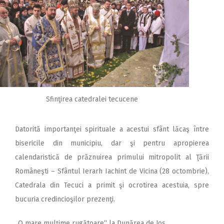
Sfinţirea catedralei tecucene
Datorită importanţei spirituale a acestui sfânt lăcaş între
bisericile din municipiu, dar şi pentru apropierea
calendaristică de prăznuirea primului mitropolit al Ţării
Româneşti – Sfântul Ierarh Iachint de Vicina (28 octombrie),
Catedrala din Tecuci a primit şi ocrotirea acestuia, spre
bucuria credincioşilor prezenţi.
„O mare mulţime rugătoare“ la Dunărea de Jos