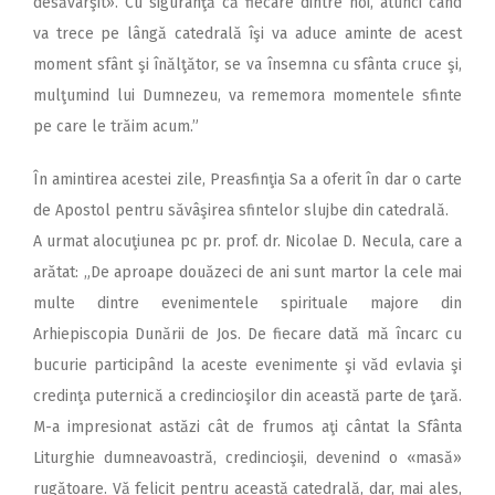
desăvârşit». Cu siguranţă că fiecare dintre noi, atunci când
va trece pe lângă catedrală îşi va aduce aminte de acest
moment sfânt şi înălţător, se va însemna cu sfânta cruce şi,
mulţumind lui Dumnezeu, va rememora momentele sfinte
pe care le trăim acum.”
În amintirea acestei zile, Preasfinţia Sa a oferit în dar o carte
de Apostol pentru săvâşirea sfintelor slujbe din catedrală.
A urmat alocuţiunea pc pr. prof. dr. Nicolae D. Necula, care a
arătat: „De aproape douăzeci de ani sunt martor la cele mai
multe dintre evenimentele spirituale majore din
Arhiepiscopia Dunării de Jos. De fiecare dată mă încarc cu
bucurie participând la aceste evenimente şi văd evlavia şi
credinţa puternică a credincioşilor din această parte de ţară.
M-a impresionat astăzi cât de frumos aţi cântat la Sfânta
Liturghie dumneavoastră, credincioşii, devenind o «masă»
rugătoare. Vă felicit pentru această catedrală, dar, mai ales,