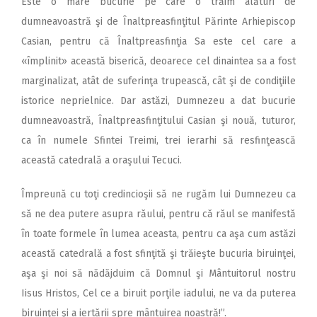
Este o mare bucurie pe care o trăim alături de
dumneavoastră şi de Înaltpreasfinţitul Părinte Arhiepiscop
Casian, pentru că Înaltpreasfinţia Sa este cel care a
«împlinit» această biserică, deoarece cel dinaintea sa a fost
marginalizat, atât de suferinţa trupească, cât şi de condiţiile
istorice neprielnice. Dar astăzi, Dumnezeu a dat bucurie
dumneavoastră, Înaltpreasfinţitului Casian şi nouă, tuturor,
ca în numele Sfintei Treimi, trei ierarhi să resfinţească
această catedrală a oraşului Tecuci.
Împreună cu toţi credincioşii să ne rugăm lui Dumnezeu ca
să ne dea putere asupra răului, pentru că răul se manifestă
în toate formele în lumea aceasta, pentru ca aşa cum astăzi
această catedrală a fost sfinţită şi trăieşte bucuria biruinţei,
aşa şi noi să nădăjduim că Domnul şi Mântuitorul nostru
Iisus Hristos, Cel ce a biruit porţile iadului, ne va da puterea
biruinţei şi a iertării spre mântuirea noastră!”.