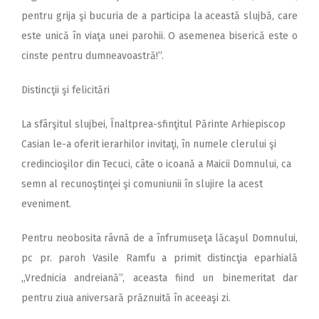
pentru grija şi bucuria de a participa la această slujbă, care
este unică în viaţa unei parohii. O asemenea biserică este o
cinste pentru dumneavoastră!”.
Distincţii şi felicitări
La sfârşitul slujbei, Înaltprea-sfinţitul Părinte Arhiepiscop
Casian le-a oferit ierarhilor invitaţi, în numele clerului şi
credincioşilor din Tecuci, câte o icoană a Maicii Domnului, ca
semn al recunoştinţei şi comuniunii în slujire la acest
eveniment.
Pentru neobosita râvnă de a înfrumuseţa lăcaşul Domnului,
pc pr. paroh Vasile Ramfu a primit distincţia eparhială
„Vrednicia andreiană”, aceasta fiind un binemeritat dar
pentru ziua aniversară prăznuită în aceeaşi zi.