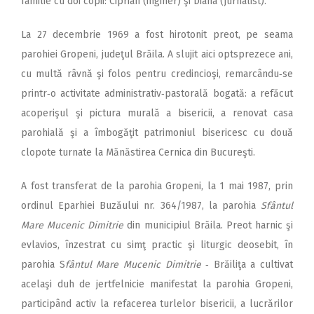
familie cu doi copii: Ciprian (inginer) şi Diana (jurnalist).
La 27 decembrie 1969 a fost hirotonit preot, pe seama
parohiei Gropeni, judeţul Brăila. A slujit aici optsprezece ani,
cu multă râvnă şi folos pentru credincioşi, remarcându‑se
printr‑o activitate administrativ‑pastorală bogată: a refăcut
acoperişul şi pictura murală a bisericii, a renovat casa
parohială şi a îmbogăţit patrimoniul bisericesc cu două
clopote turnate la Mănăstirea Cernica din Bucureşti.
A fost transferat de la parohia Gropeni, la 1 mai 1987, prin
ordinul Eparhiei Buzăului nr. 364/1987, la parohia
Sfântul
Mare Mucenic Dimitrie
din municipiul Brăila. Preot harnic şi
evlavios, înzestrat cu simţ practic şi liturgic deosebit, în
parohia S
fântul Mare Mucenic Dimitrie
‑ Brăiliţa a cultivat
acelaşi duh de jertfelnicie manifestat la parohia Gropeni,
participând activ la refacerea turlelor bisericii, a lucrărilor