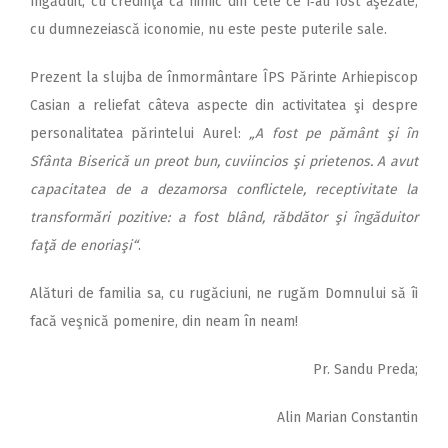
îngăduit, cu credinţa că nimic din cele ce i‑au fost aşezate,
cu dumnezeiască iconomie, nu este peste puterile sale.
Prezent la slujba de înmormântare ÎPS Părinte Arhiepiscop
Casian a reliefat câteva aspecte din activitatea şi despre
personalitatea părintelui Aurel:
„A fost pe pământ şi în
Sfânta Biserică un preot bun, cuviincios şi prietenos. A avut
capacitatea de a dezamorsa conflictele, receptivitate la
transformări pozitive: a fost blând, răbdător şi îngăduitor
faţă de enoriaşi“
.
Alături de familia sa, cu rugăciuni, ne rugăm Domnului să îi
facă veşnică pomenire, din neam în neam!
Pr. Sandu Preda;
Alin Marian Constantin