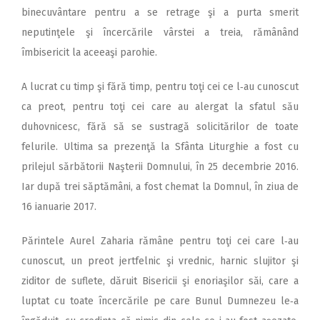
binecuvântare pentru a se retrage şi a purta smerit
neputinţele şi încercările vârstei a treia, rămânând
îmbisericit la aceeaşi parohie.
A lucrat cu timp şi fără timp, pentru toţi cei ce l‑au cunoscut
ca preot, pentru toţi cei care au alergat la sfatul său
duhovnicesc, fără să se sustragă solicitărilor de toate
felurile. Ultima sa prezenţă la Sfânta Liturghie a fost cu
prilejul sărbătorii Naşterii Domnului, în 25 decembrie 2016.
Iar după trei săptămâni, a fost chemat la Domnul, în ziua de
16 ianuarie 2017.
Părintele Aurel Zaharia rămâne pentru toţi cei care l‑au
cunoscut, un preot jertfelnic şi vrednic, harnic slujitor şi
ziditor de suflete, dăruit Bisericii şi enoriaşilor săi, care a
luptat cu toate încercările pe care Bunul Dumnezeu le‑a