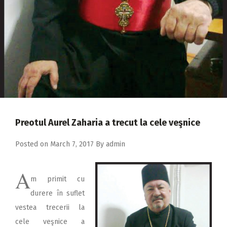
2018
2017
2016
2015
2014
2013
2012
Preotul Aurel Zaharia a trecut la cele veşnice
2011
Posted on
March 7, 2017
By
admin
2010
A
2009
m primit cu
durere în suflet
vestea trecerii la
cele veşnice a