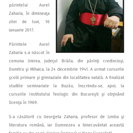
părintelui Aurel
Zaharia, în dimineaţa
zilei de luni, 16
ianuarie 2017.
Părintele Aurel
Zaharia s‑a născut în
comuna Unirea, ju­deţul Brăila, din părinţi cre­dincioşi,
Dumitru şi Mihaica, la 24 decembrie 1941. A urmat cursurile
şcolii primare şi gimnaziale din localitatea natală. A finalizat
studiile seminariale la Buzău, înscriindu‑se, apoi, la
cursurile Institutului Teologic din Bucureşti şi obţinând
licenţa în 1969.
S‑a căsătorit cu Georgeta Zaharia, profesor de Limba şi
literatura română, iar Dumnezeu a binecuvântat această