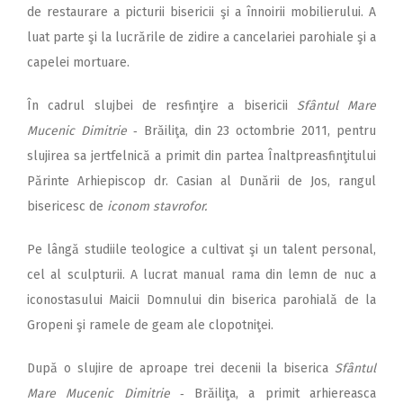
de restaurare a picturii bisericii şi a înnoirii mobilierului. A
luat parte şi la lucrările de zidire a cancelariei parohiale şi a
capelei mortuare.
În cadrul slujbei de resfinţire a bisericii
Sfântul Mare
Mucenic Dimitrie
‑ Brăiliţa, din 23 octombrie 2011, pentru
slujirea sa jertfelnică a primit din partea Înaltpreasfinţitului
Părinte Arhiepiscop dr. Casian al Dunării de Jos, rangul
bisericesc de
iconom stavrofor.
Pe lângă studiile teologice a cultivat şi un talent personal,
cel al sculpturii. A lucrat manual rama din lemn de nuc a
iconostasului Maicii Domnului din biserica parohială de la
Gropeni şi ramele de geam ale clopotniţei.
După o slujire de aproape trei decenii la biserica
Sfântul
Mare Mucenic Dimitrie
‑ Brăiliţa, a pri­mit arhiereasca