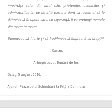
împărtăşi celor din jurul său, prietenilor, ucenicilor şi
admiratorilor, iar pe de altă parte, a dorit ca razele ei să le
dăinuiască în opera care, cu siguranţă, îi va prelungi numele
din neam în neam.
Dumnezeu să‑l ierte şi să‑l odih­nească împreună cu drepţii!
† Casian,
Arhiepiscopul Dunării de Jos
Galaţi, 5 august 2016,
Ajunul Praznicului Schimbării la Faţă a Domnului