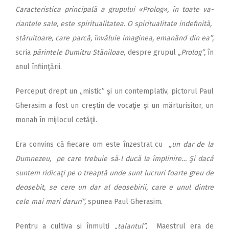
Caracteristica principală a grupului «Pro­log», în toate va­­
riantele sale,
este spiritualita­tea. O spiritualitate inde­finită,
stăruitoare, care parcă, învăluie imaginea, ema­nând din ea”,
scria
părintele Dumitru Stăniloae,
despre grupul
„Prolog”,
în
anul înfiinţării.
Perceput drept un „mistic” şi un contemplativ, pictorul Paul
Gherasim a fost un creştin de vocaţie şi un mărturisitor, un
monah în mijlocul cetăţii.
Era convins că fiecare om este înzestrat cu
„un dar de la
Dumne­zeu, pe care trebuie să‑l ducă la împlinire… Şi dacă
suntem ridicaţi pe o treaptă unde sunt lucruri foarte greu de
deosebit, se cere un dar al deosebirii, care e unul dintre
cele mai mari daruri”,
spunea Paul Gherasim.
Pentru a cultiva şi înmulţi
„ta­lantul”,
Maestrul era de