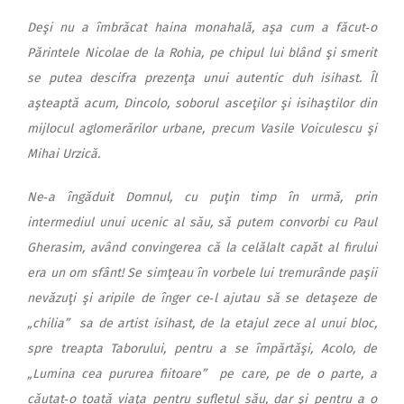
Deşi nu a îmbrăcat haina monahală, aşa cum a făcut‑o
Părintele Nicolae de la Rohia, pe chipul lui blând şi smerit
se putea descifra prezenţa unui autentic duh isihast. Îl
aşteaptă acum, Dincolo, soborul asceţilor şi isihaştilor din
mijlocul aglomerărilor urbane, precum Vasile Voiculescu şi
Mihai Urzică.
Ne‑a îngăduit Domnul, cu puţin timp în urmă, prin
intermediul unui ucenic al său, să putem convorbi cu Paul
Gherasim, având convingerea că la celălalt capăt al firului
era un om sfânt! Se simţeau în vorbele lui tremurânde paşii
nevăzuţi şi aripile de înger ce‑l ajutau să se detaşeze de
„chilia” sa de artist isihast, de la etajul zece al unui bloc,
spre treapta Taborului, pentru a se împărtăşi, Acolo, de
„Lumina cea pururea fiitoare” pe care, pe de o parte, a
căutat‑o toată viaţa pentru sufletul său, dar şi pentru a o