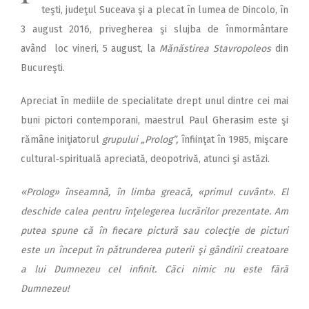
teşti, judeţul Suceava şi a plecat în lumea de Dincolo, în
3 august 2016, privegherea şi slujba de înmormântare
având loc vineri, 5 august, la
Mănăstirea Stavropoleos
din
Bucureşti.
Apreciat în mediile de spe­cialitate drept unul dintre cei mai
buni pictori contemporani, maestrul Paul Gherasim este şi
rămâne iniţiatorul
grupului
„Prolog”,
înfiinţat în 1985, miş­care
cultural‑spirituală apre­ciată, deopotrivă, atunci şi as­tăzi.
«Pro­log» înseamnă, în limba greacă, «primul cuvânt». El
deschide calea pentru înţelegerea lucrărilor prezentate. Am
putea spune că în fiecare pictură sau colecţie de picturi
este un început în pătrunderea pu­terii şi gândirii creatoare
a lui Dumnezeu cel infinit. Căci nimic nu este fără
Dumnezeu!