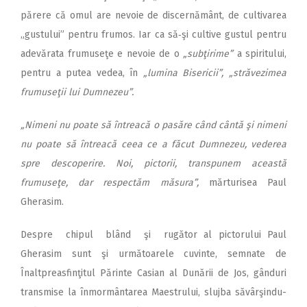
părere că omul are nevoie de discernământ, de cultivarea
„gustului” pentru frumos. Iar ca să‑şi cultive gustul pentru
adevărata frumuseţe e ne­voie de o
„subţirime”
a spiritului,
pentru a putea vedea, în
„lumina Bisericii”,
„străvezimea
frumu­seţii lui Dumnezeu”.
„Nimeni nu poate să întreacă o pasăre când cântă şi nimeni
nu poate să întreacă ceea ce a fă­cut Dumnezeu, vederea
spre descoperire. Noi, pictorii, trans­punem această
frumuseţe, dar respectăm măsura”,
mărturisea Paul
Gherasim.
Despre chipul blând şi rugător al pictorului Paul
Gherasim sunt şi următoarele cuvinte, semnate de
Înaltpreasfinţitul Pă­rinte Casian al Dunării de Jos, gânduri
transmise la înmormântarea Maestrului, slujba săvârşindu-