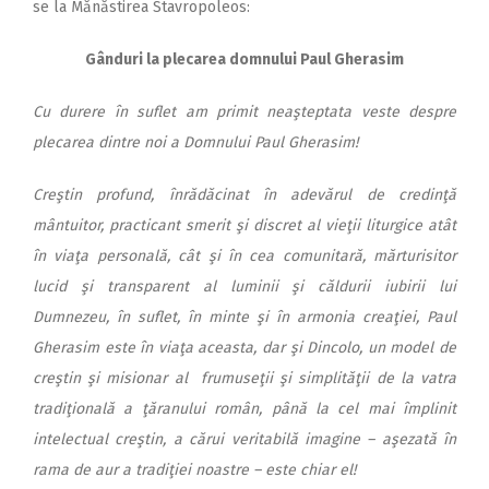
se la Mănăstirea Sta­vropoleos:
Gânduri la plecarea domnului Paul Gherasim
Cu durere în suflet am primit nea
şteptata veste despre
plecarea dintre noi a Domnului Paul Gherasim!
Creştin profund, înrădăcinat în adevărul de credinţă
mântuitor, practicant smerit şi discret al vieţii liturgice atât
în viaţa personală, cât şi în cea comunitară, mărturisitor
lucid şi transparent al luminii şi căldurii iubirii lui
Dumnezeu, în suflet, în minte şi în armonia creaţiei, Paul
Gherasim este în viaţa aceasta, dar şi Dincolo, un model de
creştin şi misionar al frumuseţii şi simplităţii de la vatra
tradiţională a ţăranului român, până la cel mai împlinit
intelectual creştin, a cărui veritabilă imagine – aşezată în
rama de aur a tradiţiei noastre – este chiar el!