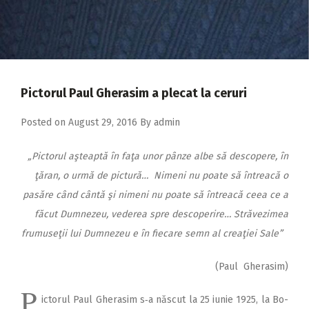
2018
2017
2016
2015
Pictorul Paul Gherasim a plecat la ceruri
2014
Posted on
August 29, 2016
By
admin
2013
„Pictorul a
şteaptă în faţa unor pânze albe să descopere, în
2012
ţăran, o urmă de pictură… Nimeni nu poate să întreacă o
2011
pasăre când cântă şi nimeni nu poate să întreacă ceea ce a
2010
făcut Dumnezeu,
vederea spre descoperire… Străvezimea
frumuseţii lui Dumnezeu e în fiecare semn al creaţiei Sale”
2009
(Paul Gherasim)
P
ictorul Paul Gherasim s‑a născut la 25 iunie 1925, la Bo­