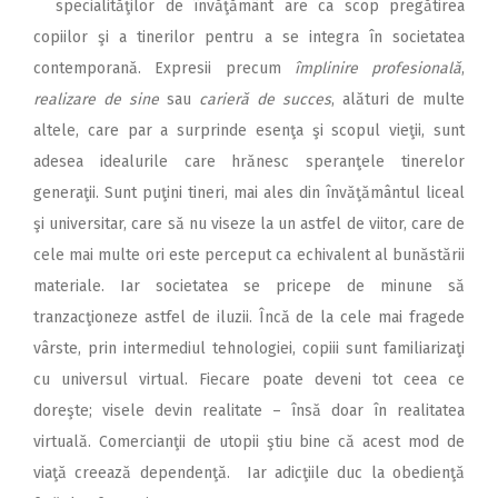
specialităţilor de învăţământ are ca scop pregătirea
2018
copiilor şi a tinerilor pentru a se integra în societatea
2017
contemporană. Expresii precum
împlinire profesională
,
2016
realizare de sine
sau
carieră de succes
, alături de multe
altele, care par a surprinde esenţa şi scopul vieţii, sunt
2015
adesea idealurile care hrănesc speranţele tinerelor
2014
generaţii. Sunt puţini tineri, mai ales din învăţământul liceal
2013
şi universitar, care să nu viseze la un astfel de viitor, care de
cele mai multe ori este perceput ca echivalent al bunăstării
2012
materiale. Iar societatea se pricepe de minune să
2011
tranzacţioneze astfel de iluzii. Încă de la cele mai fragede
2010
vârste, prin intermediul tehnologiei, copiii sunt familiarizaţi
cu universul virtual. Fiecare poate deveni tot ceea ce
2009
doreşte; visele devin realitate – însă doar în realitatea
virtuală. Comercianţii de utopii ştiu bine că acest mod de
viaţă creează dependenţă. Iar adicţiile duc la obedienţă