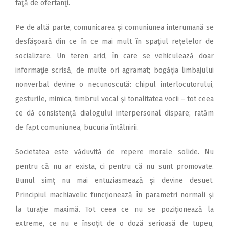
faţă de ofertanţi.
Pe de altă parte, comunicarea şi comuniunea interumană se
desfăşoară din ce în ce mai mult în spaţiul reţelelor de
socializare. Un teren arid, în care se vehiculează doar
informaţie scrisă, de multe ori agramat; bogăţia limbajului
nonverbal devine o necunoscută: chipul interlocutorului,
gesturile, mimica, timbrul vocal şi tonalitatea vocii – tot ceea
ce dă consistenţă dialogului interpersonal dispare; ratăm
de fapt comuniunea, bucuria întâlnirii.
Societatea este văduvită de repere morale solide. Nu
pentru că nu ar exista, ci pentru că nu sunt promovate.
Bunul simţ nu mai entuziasmează şi devine desuet.
Principiul machiavelic funcţionează în parametri normali şi
la turaţie maximă. Tot ceea ce nu se poziţionează la
extreme, ce nu e însoţit de o doză serioasă de tupeu,