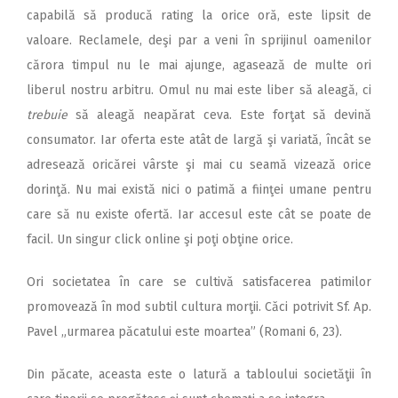
capabilă să producă rating la orice oră, este lipsit de
valoare. Reclamele, deşi par a veni în sprijinul oamenilor
cărora timpul nu le mai ajunge, agasează de multe ori
liberul nostru arbitru. Omul nu mai este liber să aleagă, ci
trebuie
să aleagă neapărat ceva. Este forţat să devină
consumator. Iar oferta este atât de largă şi variată, încât se
adresează oricărei vârste şi mai cu seamă vizează orice
dorinţă. Nu mai există nici o patimă a fiinţei umane pentru
care să nu existe ofertă. Iar accesul este cât se poate de
facil. Un singur click online şi poţi obţine orice.
Ori societatea în care se cultivă satisfacerea patimilor
promovează în mod subtil cultura morţii. Căci potrivit Sf. Ap.
Pavel „urmarea păcatului este moartea” (Romani 6, 23).
Din păcate, aceasta este o latură a tabloului societăţii în