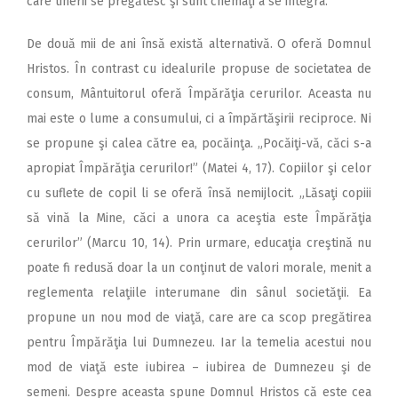
care tinerii se pregătesc şi sunt chemaţi a se integra.
De două mii de ani însă există alternativă. O oferă Domnul
Hristos. În contrast cu idealurile propuse de societatea de
consum, Mântuitorul oferă Împărăţia cerurilor. Aceasta nu
mai este o lume a consumului, ci a împărtăşirii reciproce. Ni
se propune şi calea către ea, pocăinţa. „Pocăiţi-vă, căci s-a
apropiat Împărăţia cerurilor!” (Matei 4, 17). Copiilor şi celor
cu suflete de copil li se oferă însă nemijlocit. „Lăsaţi copiii
să vină la Mine, căci a unora ca aceştia este Împărăţia
cerurilor” (Marcu 10, 14). Prin urmare, educaţia creştină nu
poate fi redusă doar la un conţinut de valori morale, menit a
reglementa relaţiile interumane din sânul societăţii. Ea
propune un nou mod de viaţă, care are ca scop pregătirea
pentru Împărăţia lui Dumnezeu. Iar la temelia acestui nou
mod de viaţă este iubirea – iubirea de Dumnezeu şi de
semeni. Despre aceasta spune Domnul Hristos că este cea