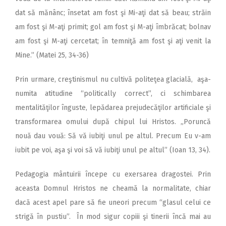
dat să mănânc; însetat am fost şi Mi-aţi dat să beau; străin
am fost şi M-aţi primit; gol am fost şi M-aţi îmbrăcat; bolnav
am fost şi M-aţi cercetat; în temniţă am fost şi aţi venit la
Mine.” (Matei 25, 34-36)
Prin urmare, creştinismul nu cultivă politeţea glacială, aşa-
numita atitudine “politically correct”, ci schimbarea
mentalităţilor înguste, lepădarea prejudecăţilor artificiale şi
transformarea omului după chipul lui Hristos. „Poruncă
nouă dau vouă: Să vă iubiţi unul pe altul. Precum Eu v-am
iubit pe voi, aşa şi voi să vă iubiţi unul pe altul” (Ioan 13, 34).
Pedagogia mântuirii începe cu exersarea dragostei. Prin
aceasta Domnul Hristos ne cheamă la normalitate, chiar
dacă acest apel pare să fie uneori precum “glasul celui ce
strigă în pustiu”. În mod sigur copiii şi tinerii încă mai au