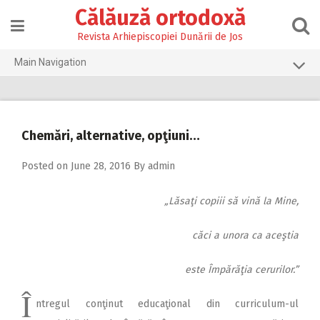
Skip
Călăuză ortodoxă
to
content
Revista Arhiepiscopiei Dunării de Jos
Main Navigation
Prima pagină
2026
Chemări, alternative, opţiuni…
2025
Posted on
June 28, 2016
By
admin
2024
2023
„Lăsaţi copiii să vină la Mine,
2022
căci a unora ca aceştia
2021
este Împărăţia cerurilor.”
2020
Î
2019
ntregul conţinut educaţional din curriculum-ul