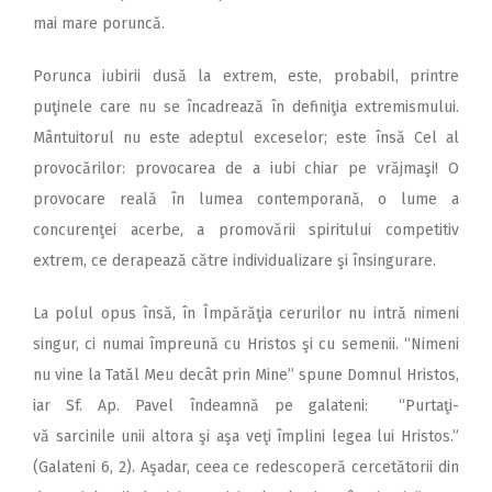
mai mare poruncă.
Porunca iubirii dusă la extrem, este, probabil, printre
puţinele care nu se încadrează în definiţia extremismului.
Mântuitorul nu este adeptul exceselor; este însă Cel al
provocărilor: provocarea de a iubi chiar pe vrăjmaşi! O
provocare reală în lumea contemporană, o lume a
concurenţei acerbe, a promovării spiritului competitiv
extrem, ce derapează către individualizare şi însingurare.
La polul opus însă, în Împărăţia cerurilor nu intră nimeni
singur, ci numai împreună cu Hristos şi cu semenii. “Nimeni
nu vine la Tatăl Meu decât prin Mine” spune Domnul Hristos,
iar Sf. Ap. Pavel îndeamnă pe galateni: “Purtaţi-
vă sarcinile unii altora şi aşa veţi împlini legea lui Hristos.”
(Galateni 6, 2). Aşadar, ceea ce redescoperă cercetătorii din