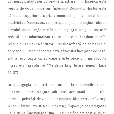
domeniul psihologiei cu privire la altruism, în Biserică este
regulă de două mii de ani. Îndemnul Domnului Hristos este
să redescoperim bucuria comuniunii şi a întâlnirii: a
întâlnirii cu Dumnezeu, cu aproapele şi cu noi înşine. Iubirea
creştină nu se regăseşte în declaraţii gratuite şi nu poate fi
redusă la sentimentalism. Ea se umple de conţinut doar în
relaţie cu semenii.Mântuitorul nu filosofează pe tema iubirii
aproapelui. Recomandarea dată tânărului învăţător de lege,
silit a recunoaşte că aproapele este orice om, nu suportă
interpretări şi sofisme: “Mergi de
fă şi tu
asemenea” (Luca
10, 37)
În pedagogia mântuirii nu încap doar intenţiile bune.
Concretul este singura atitudine acceptată. De altfel,
criteriul Judecăţii de Apoi este enunţat fără echivoc: “Veniţi,
binecuvântaţii Tatălui Meu, moşteniţi împărăţia cea pregătită
vouă de la întemeierea lumii. Căci flămând am fost şi Mi-aţi