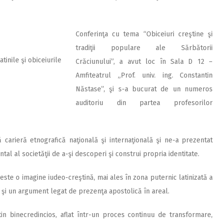
Conferinţa cu tema “Obiceiuri creştine şi
tradiţii populare ale Sărbătorii
inile şi obiceiurile
Crăciunului”, a avut loc în Sala D 12 –
Amfiteatrul „Prof. univ. ing. Constantin
Năstase”, şi s-a bucurat de un numeros
auditoriu din partea profesorilor
carieră etnografică naţională şi internaţională şi ne-a prezentat
l al societăţii de a-şi descoperi şi construi propria identitate.
 este o imagine iudeo-creştină, mai ales în zona puternic latinizată a
 şi un argument legat de prezenţa apostolică în areal.
n binecredincios, aflat într-un proces continuu de transformare,