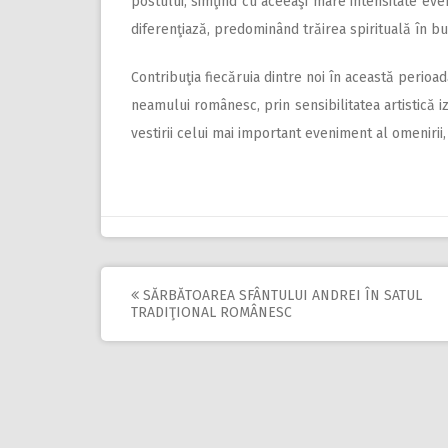
postului, simţind cu aceeaşi mare intensitate even
diferenţiază, predominând trăirea spirituală în bu
Contribuţia fiecăruia dintre noi în această perioa
neamului românesc, prin sensibilitatea artistică iz
vestirii celui mai important eveniment al omenirii,
SĂRBĂTOAREA SFÂNTULUI ANDREI ÎN SATUL
Post
TRADIŢIONAL ROMÂNESC
navigation