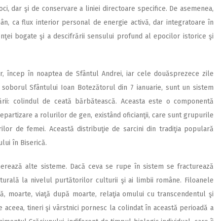
ci, dar şi de conservare a liniei directoare specifice. De asemenea,
ân, ca flux interior personal de energie activă, dar integratoare în
ei bogate şi a descifrării sensului profund al epocilor istorice şi
lor, încep în noaptea de Sfântul Andrei, iar cele douăsprezece zile
 soborul Sfântului Ioan Botezătorul din 7 ianuarie, sunt un sistem
ării: colindul de ceată bărbătească. Aceasta este o componentă
partizare a rolurilor de gen, existând oficianţii, care sunt grupurile
rilor de femei. Această distribuţie de sarcini din tradiţia populară
lui în Biserică.
nerează alte sisteme. Dacă ceva se rupe în sistem se fracturează
urală la nivelul purtătorilor culturii şi ai limbii române. Filoanele
ă, moarte, viaţă după moarte, relaţia omului cu transcendentul şi
e aceea, tineri şi vârstnici pornesc la colindat în această perioadă a