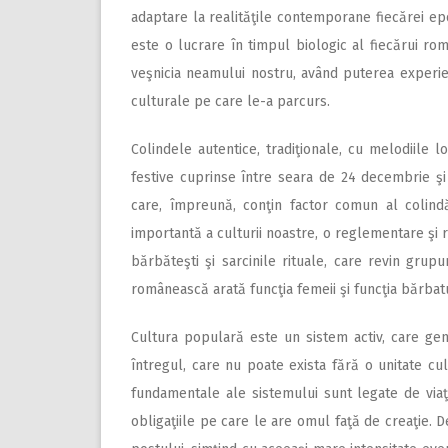
adaptare la realităţile contemporane fiecărei epo
este o lucrare în timpul biologic al fiecărui rom
veşnicia neamului nostru, având puterea experienţ
culturale pe care le-a parcurs.
Colindele autentice, tradiţionale, cu melodiile 
festive cuprinse între seara de 24 decembrie şi
care, împreună, conţin factor comun al colind
importantă a culturii noastre, o reglementare şi re
bărbăteşti şi sarcinile rituale, care revin grupu
românească arată funcţia femeii şi funcţia bărbatu
Cultura populară este un sistem activ, care ge
întregul, care nu poate exista fără o unitate cult
fundamentale ale sistemului sunt legate de viaţ
obligaţiile pe care le are omul faţă de creaţie. D