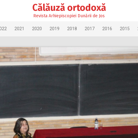
Călăuză ortodoxă
Revista Arhiepiscopiei Dunării de Jos
022
2021
2020
2019
2018
2017
2016
2015