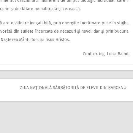
imentul Crăciunului, indiferent de timpul biologic individual, care îi
curie şi desfătare nematerială şi cerească.
dă are o valoare inegalabilă, prin energiile lucrătoare puse în slujba
vorâtă din suflete încercate de necazuri şi nevoi, dar şi prin bucuria
 Naşterea Mântuitorului Iisus Hristos.
Conf. dr. ing. Lucia Balint
ZIUA NAŢIONALĂ SĂRBĂTORITĂ DE ELEVII DIN BARCEA