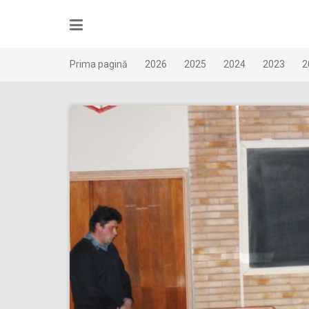
Skip
to
content
Prima pagină
2026
2025
2024
2023
2