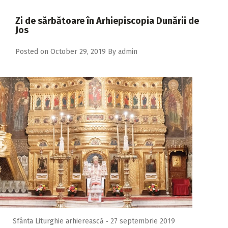
2018
Zi de sărbătoare în Arhiepiscopia Dunării de
2017
Jos
2016
Posted on
October 29, 2019
By
admin
2015
2014
2013
2012
2011
2010
2009
Sfânta Liturghie arhierească ‑ 27 septembrie 2019