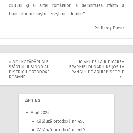
culturii şi ai artei românilor la demnitatea sfântă a
luminătorilor noştri cereşti în calendar“.
Pr. Rareş Bucur
NOI HOTĂRÂRI ALE
10 ANI DE LA RIDICAREA
Post
SFÂNTULUI SINOD AL
EPARHIEI DUNĂRII DE JOS LA
BISERICII ORTODOXE
RANGUL DE ARHIEPISCOPIE
navigation
ROMÂNE
Arhiva
Anul 2026
Călăuză ortodoxă nr. 450
Călăuză ortodoxă nr. 449