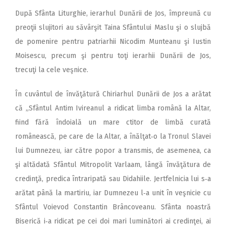
După Sfânta Liturghie, ierarhul Dunării de Jos, împreună cu
preoţii slujitori au săvârşit Taina Sfântului Maslu şi o slujbă
de pomenire pentru patriarhii Nicodim Munteanu şi Iustin
Moisescu, precum şi pentru toţi ierarhii Dunării de Jos,
trecuţi la cele veşnice.
În cuvântul de învăţătură Chiriarhul Dunării de Jos a arătat
că „Sfântul Antim Ivireanul a ridicat limba română la Altar,
fiind fără îndoială un mare ctitor de limbă curată
românească, pe care de la Altar, a înălţat‑o la Tronul Slavei
lui Dumnezeu, iar către popor a transmis, de asemenea, ca
şi altădată Sfântul Mitropolit Varlaam, lângă învăţătura de
credinţă, predica întraripată sau Didahiile. Jertfelnicia lui s‑a
arătat până la martiriu, iar Dumnezeu l‑a unit în veşnicie cu
Sfântul Voievod Constantin Brâncoveanu. Sfânta noastră
Biserică i‑a ridicat pe cei doi mari luminători ai credinţei, ai