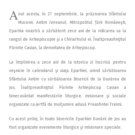
A
nul acesta, în 27 septembrie, la prăznuirea Sfântului
Mucenic Antim Ivireanul, Mitropolitul Țării Româneşti,
Eparhia noastră a sărbătorit zece ani de la ridicarea sa la
rangul de Arhiepiscopie şi a Chiriarhului ei, Înaltpreasfinţitul
Părinte Casian, la demnitatea de Arhiepiscop.
La împlinirea a zece ani de la istorica zi înscrisă pentru
veşnicie în calendarul şi viaţa Eparhiei, unind sărbătoarea
Sfântului Antim cu sărbătoarea Bisericii de la Dunărea de
Jos, Înaltpreasfinţitul Părinte Arhiepiscop Casian a
binecuvântat manifestările liturgice, misionare şi sociale
organizate ca jertfă de mulţumire adusă Preasfintei Treimi.
Cu acest prilej, în toate bisericile Eparhiei Dunării de Jos au
fost organizate evenimente liturgice şi misionare speciale.