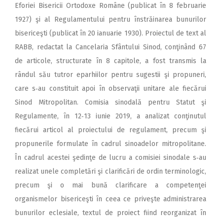
Eforiei Bisericii Ortodoxe Române (publicat în 8 februarie
1927) şi al Regulamentului pentru înstrăinarea bunurilor
bisericeşti (publicat în 20 ianuarie 1930). Proiectul de text al
RABB, redactat la Cancelaria Sfântului Sinod, conţinând 67
de articole, structurate în 8 capitole, a fost transmis la
rândul său tutror eparhiilor pentru sugestii şi propuneri,
care s‑au constituit apoi în observaţii unitare ale fiecărui
Sinod Mitropolitan. Comisia sinodală pentru Statut şi
Regulamente, în 12‑13 iunie 2019, a analizat conţinutul
fiecărui articol al proiectului de regulament, precum şi
propunerile formulate în cadrul sinoadelor mitropolitane.
În cadrul acestei şedinţe de lucru a comisiei sinodale s‑au
realizat unele completări şi clarificări de ordin terminologic,
precum şi o mai bună clarificare a competenţei
organismelor bisericeşti în ceea ce priveşte administrarea
bunurilor eclesiale, textul de proiect fiind reorganizat în