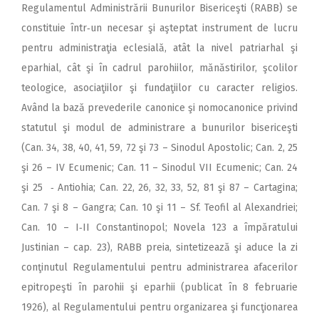
Regulamentul Administrării Bunurilor Bisericeşti (RABB) se
constituie într‑un necesar şi aşteptat instrument de lucru
pentru administraţia eclesială, atât la nivel patriarhal şi
eparhial, cât şi în cadrul parohiilor, mănăstirilor, şcolilor
teologice, asociaţiilor şi fundaţiilor cu caracter religios.
Având la bază prevederile canonice şi nomocanonice privind
statutul şi modul de administrare a bunurilor bisericeşti
(Can. 34, 38, 40, 41, 59, 72 şi 73 – Sinodul Apostolic; Can. 2, 25
şi 26 – IV Ecumenic; Can. 11 – Sinodul VII Ecumenic; Can. 24
şi 25 ‑ Antiohia; Can. 22, 26, 32, 33, 52, 81 şi 87 – Cartagina;
Can. 7 şi 8 – Gangra; Can. 10 şi 11 – Sf. Teofil al Alexandriei;
Can. 10 – I‑II Constantinopol; Novela 123 a împăratului
Justinian – cap. 23), RABB preia, sintetizează şi aduce la zi
conţinutul Regulamentului pentru administrarea afacerilor
epitropeşti în parohii şi eparhii (publicat în 8 februarie
1926), al Regulamentului pentru organizarea şi funcţionarea