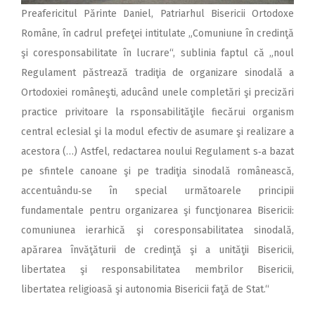
Preafericitul Părinte Daniel, Patriarhul Bisericii Ortodoxe
Române, în cadrul prefeţei intitulate „Comuniune în credinţă
şi coresponsabilitate în lucrare“, sublinia faptul că „noul
Regulament păstrează tradiţia de organizare sinodală a
Ortodoxiei româneşti, aducând unele completări şi precizări
practice privitoare la rsponsabilităţile fiecărui organism
central eclesial şi la modul efectiv de asumare şi realizare a
acestora (…) Astfel, redactarea noului Regulament s‑a bazat
pe sfintele canoane şi pe tradiţia sinodală românească,
accentuându‑se în special următoarele principii
fundamentale pentru organizarea şi funcţionarea Bisericii:
comuniunea ierarhică şi coresponsabilitatea sinodală,
apărarea învăţăturii de credinţă şi a unităţii Bisericii,
libertatea şi responsabilitatea membrilor Bisericii,
libertatea religioasă şi autonomia Bisericii faţă de Stat.“