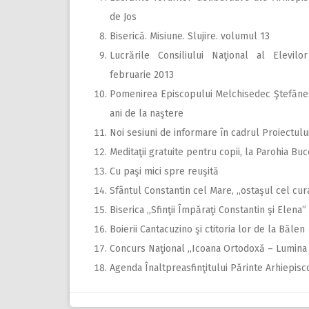
de Jos
Biserică. Misiune. Slujire. volumul 13
Lucrările Consiliului Naţional al Elevilor
februarie 2013
Pomenirea Episcopului Melchisedec Ştefănes
ani de la naştere
Noi sesiuni de informare în cadrul Proiectul
Meditaţii gratuite pentru copii, la Parohia Buc
Cu paşi mici spre reuşită
Sfântul Constantin cel Mare, ,,ostaşul cel cur
Biserica ,,Sfinţii Împăraţi Constantin şi Elena”
Boierii Cantacuzino şi ctitoria lor de la Bălen
Concurs Naţional ,,Icoana Ortodoxă – Lumina 
Agenda Înaltpreasfinţitului Părinte Arhiepisc