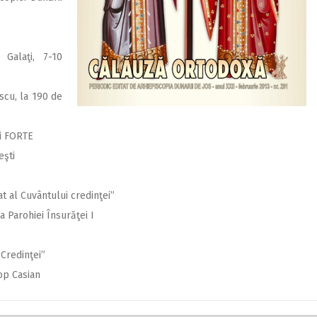
 Galaţi, 7-10
cu, la 190 de
ui FORTE
eşti
at al Cuvântului credinţei”
 a Parohiei Însurăţei I
Credinţei”
op Casian