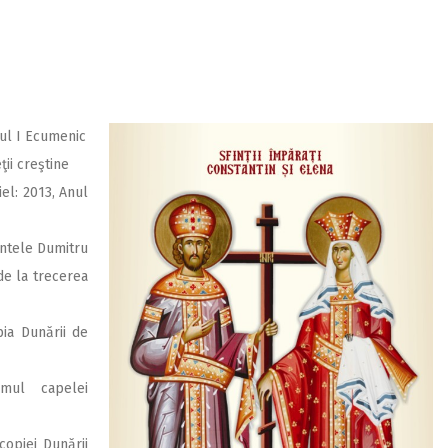
dul I Ecumenic
ii creştine
iel: 2013, Anul
intele Dumitru
 de la trecerea
opia Dunării de
amul capelei
copiei Dunării