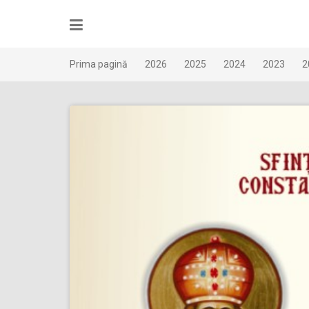
Skip
to
content
Prima pagină
2026
2025
2024
2023
2