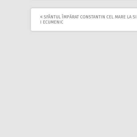
SFÂNTUL ÎMPĂRAT CONSTANTIN CEL MARE LA S
Post
I ECUMENIC
navigation