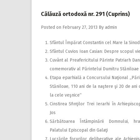
Călăuză ortodoxă nr. 291 (Cuprins)
Posted on
February 27, 2013
By
admin
Sfântul Împărat Constantin cel Mare la Sino
Sfântul Cuvios Ioan Casian: Despre scopul vieţ
Cuvânt al Preafericitului Părinte Patriarh Dan
comemorativ al Părintelui Dumitru Stăniloae
Etapa eparhială a Concursului Naţional ,,Păr
Stăniloae, 110 ani de la naştere şi 20 de ani
la cele veşnice”
Cinstirea Sfinţilor Trei Ierarhi în Arhiepisc
Jos
Sărbătoarea Întâmpinării Domnului, hr
Palatului Episcopal din Galaţi
Lucrările forurilor deliberative ale Arhiepis