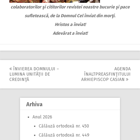
colaboratorilor şi cititorilor revistei noastre bucurie şi pace
sufletească, de la Domnul Cel înviat din morţi.
Hristos a înviat!
Adevărat a înviat!
ÎNVIEREA DOMNULUI –
AGENDA
Post
LUMINA UNITĂŢII DE
ÎNALTPREASFINŢITULUI
CREDINŢĂ
ARHIEPISCOP CASIAN
navigation
Arhiva
Anul 2026
Călăuză ortodoxă nr. 450
Călăuză ortodoxă nr. 449