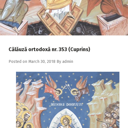
2018
2017
2016
2015
2014
Călăuză ortodoxă nr. 353 (Cuprins)
2013
Posted on
March 30, 2018
By
admin
2012
2011
2010
2009