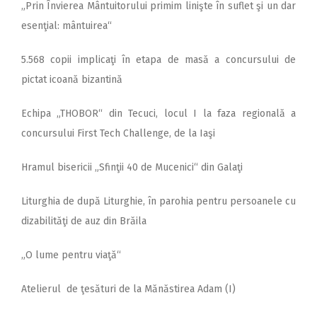
„Prin Învierea Mântuitorului primim linişte în suflet şi un dar
esenţial: mântuirea“
5.568 copii implicaţi în etapa de masă a concursului de
pictat icoană bizantină
Echipa „THOBOR“ din Tecuci, locul I la faza regională a
concursului First Tech Challenge, de la Iaşi
Hramul bisericii „Sfinţii 40 de Mucenici“ din Galaţi
Liturghia de după Liturghie, în parohia pentru persoanele cu
dizabilităţi de auz din Brăila
„O lume pentru viaţă“
Atelierul de ţesături de la Mănăstirea Adam (I)