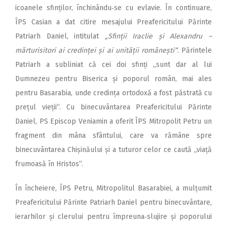
icoanele sfinților, închinându‑se cu evlavie. În continuare,
ÎPS Casian a dat citire mesajului Preafericitului Părinte
Patriarh Daniel, intitulat
„Sfinții Iraclie și Alexandru –
mărturisitori ai credinței și ai unității românești“
. Părintele
Patriarh a subliniat că cei doi sfinți „sunt dar al lui
Dumnezeu pentru Biserica și poporul român, mai ales
pentru Basarabia, unde credința ortodoxă a fost păstrată cu
prețul vieții“. Cu binecuvântarea Preafericitului Părinte
Daniel, PS Episcop Veniamin a oferit ÎPS Mitropolit Petru un
fragment din mâna sfântului, care va rămâne spre
binecuvântarea Chișinăului și a tuturor celor ce caută „viață
frumoasă în Hristos“.
În încheiere, ÎPS Petru, Mitropolitul Basarabiei, a mul­țumit
Preafericitului Părinte Patriarh Daniel pentru binecuvântare,
ierarhilor și clerului pentru împreuna‑slujire și poporului