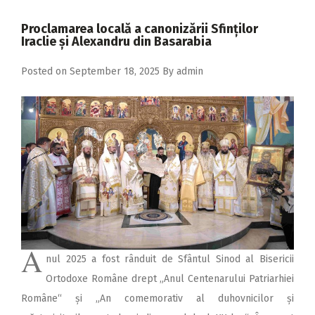
2018
Proclamarea locală a canonizării Sfinților
2017
Iraclie și Alexandru din Basarabia
2016
Posted on
September 18, 2025
By
admin
2015
2014
2013
2012
2011
2010
2009
A
nul 2025 a fost rânduit de Sfântul Sinod al Bisericii
Ortodoxe Române drept „Anul Centenarului Patriarhiei
Române“ și „An comemorativ al duhovnicilor și