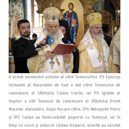
A urmat momentul solemn al citirii Tomosurilor. PS Episcop
Veniamin al Basarabiei de Sud a dat citire Tomosului de
canonizare al Sfântului Cuvios Iraclie, iar PS Ignatie al
Hușilor a citit Tomosul de canonizare al Sfântului Preot
Mucenic Alexandru. După fiecare citire, ÎPS Mitropolit Petru
și ÎPS Casian au binecuvântat poporul cu Tomosul, iar în
timp ce corul și soborul cântau troparul, ierarhii au sărutat