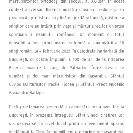
mărturisitorilor ortodocși din secolul al XX‑lea“. În acest
context aniversar, Biserica noastră cheamă credincioșii să
privească spre istoria sa plină de jertfă și lumină, o istorie a
sfinților care au întărit prin viața și mărturisirea lor unitatea
spirituală a neamului românesc. Un moment cu totul
deosebit a fost proclamarea solemnă a canonizării a 16
sfinți români, la 4 februarie 2025, în Catedrala Patriarhală din
București, cu ocazia împlinirii a 100 de ani de la ridicarea
Bisericii noastre la rang de Patriarhie. Între aceștia se
numără și doi mari mărturisitori din Basarabia: Sfântul
Cuvios Mărturisitor Iraclie Flocea și Sfântul Preot Mucenic
Alexandru Baltaga.
Dacă proclamarea generală a canonizării lor a avut loc la
București, în prezența întregului Sfânt Sinod, cinstirea lor
s‑a desăvârșit la nivel local printr‑un eveniment aparte,
des­fășurat la Chișinău, în mijlocul credincioșilor basarabeni.