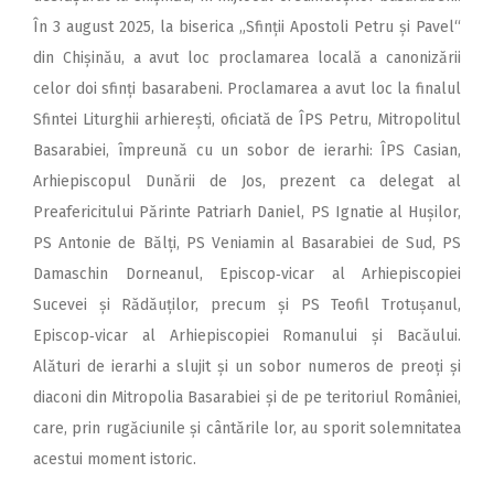
În 3 august 2025, la biserica „Sfinții Apostoli Petru și Pavel“
din Chișinău, a avut loc proclamarea locală a canonizării
celor doi sfinți basarabeni. Proclamarea a avut loc la finalul
Sfintei Liturghii arhierești, oficiată de ÎPS Petru, Mitropolitul
Basarabiei, împreună cu un sobor de ierarhi: ÎPS Casian,
Arhiepis­copul Dunării de Jos, prezent ca delegat al
Preafericitului Părinte Patriarh Daniel, PS Ignatie al Hușilor,
PS Antonie de Bălți, PS Veniamin al Basarabiei de Sud, PS
Damaschin Dorneanul, Epis­cop‑vicar al Arhiepiscopiei
Sucevei și Rădăuților, precum și PS Teofil Trotușanul,
Episcop‑vicar al Arhiepiscopiei Romanului și Bacăului.
Alături de ierarhi a slujit și un sobor numeros de preoți și
diaconi din Mitropolia Basarabiei și de pe teritoriul României,
care, prin rugăciunile și cântările lor, au sporit solemnitatea
acestui moment istoric.