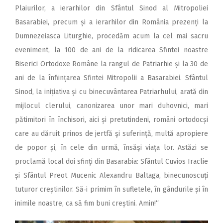
Plaiurilor, a ierarhilor din Sfântul Sinod al Mitropoliei
Basarabiei, precum și a ierarhilor din România prezenți la
Dumnezeiasca Liturghie, procedăm acum la cel mai sacru
eveniment, la 100 de ani de la ridicarea Sfintei noastre
Biserici Ortodoxe Române la rangul de Patriarhie și la 30 de
ani de la înființarea Sfintei Mitropolii a Basarabiei. Sfântul
Sinod, la inițiativa și cu binecuvântarea Patriarhului, arată din
mijlocul clerului, canonizarea unor mari duhovnici, mari
pătimitori în închisori, aici și pretutindeni, români ortodocși
care au dăruit prinos de jertfă şi suferință, multă apropiere
de popor și, în cele din urmă, însăşi viața lor. Astăzi se
proclamă local doi sfinți din Basarabia: Sfântul Cuvios Iraclie
și Sfântul Preot Mucenic Alexandru Baltaga, binecunoscuți
tuturor creștinilor. Să‑i primim în sufletele, în gândurile și în
inimile noastre, ca să fim buni creștini. Amin!“