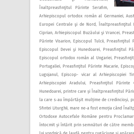
Înaltpreasfinţitul Părinte Serafim,
Arhi­episcopul ortodox român al Germaniei, Aust
Europei Centrale şi de Nord, Înaltpreasfinţitul P
Ciprian, Arhi­episcopul Buzăului şi Vrancei, Preasf
Părinte Visarion, Epis­copul Tulcii, Preasfinţitul
Epis­copul Devei şi Hunedoarei, Preasfinţitul Păr
Episcopul ortodox român al Ungariei, Prea­sfinţi
Portugaliei, Preasfinţitul Părinte Macarie, Episc
Lugojanul, Episcop- vicar al Arhiepiscopiei Tim
Arhiepiscopiei Aradului, Preasfinţitul Părinte
Hunedoarei, printre care și Înalt­prea­sfințitul Păr
la care s‑au împărtășit mulțime de credincioși, pri
Sfintei Liturghii, mare ne‑a fost emoția când Înaltp
Ortodoxe Autocefale Române pentru Proclamarea 
întocmit și întărit prin semnături de către membrii
lui vrednică de laudă pentru rugăciune și apărare