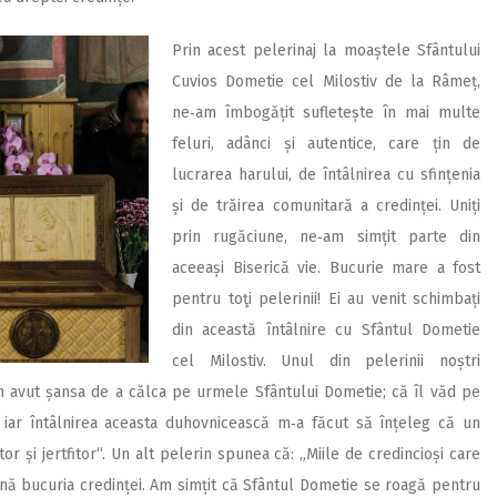
Prin acest pelerinaj la moaș­tele Sfântului
Cuvios Dometie cel Milostiv de la Râmeț,
ne‑am îmbogățit sufletește în mai multe
feluri, adânci și autentice, care țin de
lucrarea harului, de întâlnirea cu sfințenia
și de trăirea comunitară a credinței. Uniți
prin rugăciune, ne‑am simțit parte din
aceeași Biserică vie. Bucurie mare a fost
pentru toţi pelerinii! Ei au venit schimbați
din această întâlnire cu Sfântul Dometie
cel Milostiv. Unul din pelerinii noștri
avut șansa de a călca pe urmele Sfântului Dometie; că îl văd pe
 iar întâlnirea aceasta duhovnicească m‑a făcut să înțeleg că un
tor și jertfitor“. Un alt pelerin spunea că: „Miile de credincioși care
nă bucuria credinței. Am simțit că Sfântul Dometie se roagă pentru