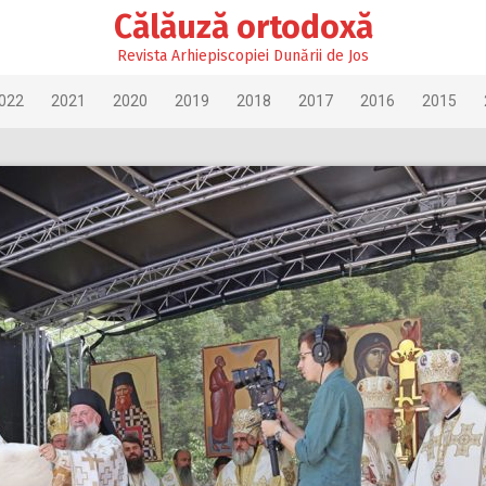
Călăuză ortodoxă
Revista Arhiepiscopiei Dunării de Jos
022
2021
2020
2019
2018
2017
2016
2015