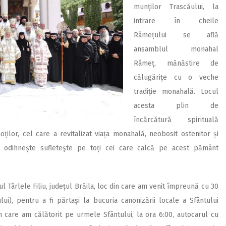
munților Trascăului, la
intrare în cheile
Râmețului se află
ansamblul monahal
Râmeț, mănăstire de
călugărițe cu o veche
tradiție monahală. Locul
acesta plin de
încărcătură spirituală
ților, cel care a revitalizat viața monahală, neobosit ostenitor și
re odihnește sufleteşte pe toți cei care calcă pe acest pământ
ul Târlele Filiu, județul Brăila, loc din care am venit împreună cu 30
lui), pentru a fi părtași la bucuria canonizării locale a Sfântului
n care am călătorit pe urmele Sfântului, la ora 6:00, autocarul cu