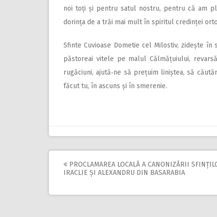
noi toți și pentru satul nostru, pentru că am p
dorința de a trăi mai mult în spiritul credinței ort
Sfinte Cuvioase Dometie cel Milostiv, zidește în 
păstoreai vitele pe malul Călmățuiului, revars
rugăciuni, ajută‑ne să prețuim liniștea, să căută
făcut tu, în ascuns și în smerenie.
PROCLAMAREA LOCALĂ A CANONIZĂRII SFINȚIL
Post
IRACLIE ȘI ALEXANDRU DIN BASARABIA
navigation