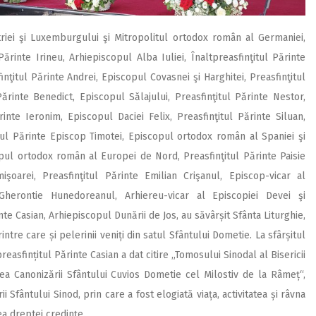
riei şi Luxemburgului şi Mitropolitul ortodox român al Germaniei,
ărinte Irineu, Arhi­episcopul Alba Iuliei, Înaltpreasfinţitul Părinte
inţitul Părinte Andrei, Episcopul Covasnei şi Harghitei, Preasfinţitul
 Pă­rinte Benedict, Episcopul Sălajului, Preasfinţitul Părinte Nestor,
inte Ieronim, Episcopul Daciei Felix, Prea­sfinţitul Părinte Siluan,
tul Părinte Episcop Timotei, Episcopul ortodox român al Spaniei şi
opul ortodox român al Europei de Nord, Preasfinţitul Părinte Paisie
işoarei, Preasfinţitul Părinte Emilian Crişanul, Episcop-vicar al
 Gherontie Hunedoreanul, Arhi­ereu-vicar al Episcopiei Devei şi
inte Casian, Ar­hiepiscopul Dunării de Jos, au săvârșit Sfânta Liturghie,
ntre care și pelerinii veniți din satul Sfântului Dometie. La sfârșitul
reasfințitul Părinte Casian a dat citire „Tomosului Sinodal al Bisericii
Canonizării Sfântului Cuvios Dometie cel Milostiv de la Râmeț“,
 Sfântului Sinod, prin care a fost elogiată viața, activitatea și râvna
a dreptei credințe.