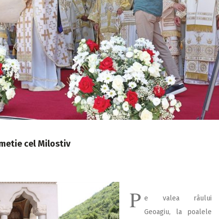
metie cel Milostiv
P
e valea râului
Geoagiu, la poalele