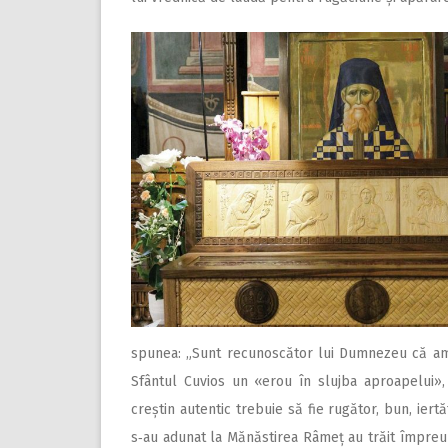
spunea: „Sunt recunoscător lui Dumnezeu că am 
Sfântul Cuvios un «erou în slujba aproapelui»,
creștin autentic trebuie să fie rugător, bun, iertă
s‑au adunat la Mănăstirea Râmeț au trăit împreu