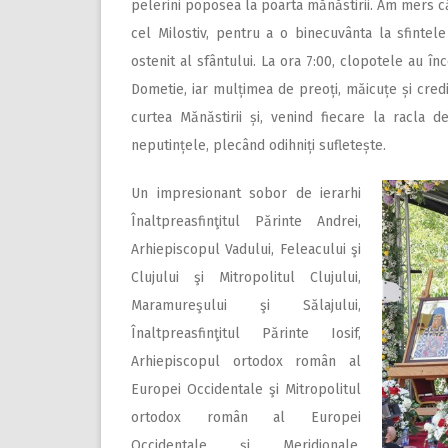
pelerini poposea la poarta mănăstirii. Am mers că
cel Milostiv, pentru a o binecuvânta la sfintel
ostenit al sfântului. La ora 7:00, clopotele au î
Dometie, iar mulțimea de preoți, măicuțe și credi
curtea Mănăstirii și, venind fiecare la racla d
neputințele, plecând odihniți sufletește.
Un impresionant sobor de ierarhi
Înaltpreasfinţitul Părinte Andrei,
Arhiepiscopul Vadului, Feleacului şi
Clujului şi Mitropolitul Clujului,
Maramureşului şi Sălajului,
Înaltpreasfinţitul Părinte Iosif,
Arhiepiscopul ortodox român al
Europei Occidentale şi Mitropolitul
ortodox român al Europei
Occidentale şi Meridionale,