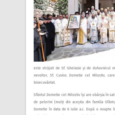
este străjuit de Sf. Ghelasie și de duhovnicul mo
nevoitor, Sf. Cuvios Dometie cel Milostiv, ca
binecuvântat.
Sfântul Dometie cel Milostiv își are obârșia în sat
de pelerini (mulți din aceștia din familia Sfântu
Dometie în data de 6 iulie a.c. După o noapte î