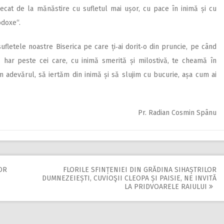
lecat de la mănăstire cu sufletul mai ușor, cu pace în inimă și cu
odoxe“.
sufletele noastre Biserica pe care ți‑ai dorit‑o din pruncie, pe când
ă har peste cei care, cu inimă smerită și milostivă, te cheamă în
m adevărul, să iertăm din inimă și să slujim cu bucurie, așa cum ai
Pr. Radian Cosmin Spânu
OR
FLORILE SFINȚENIEI DIN GRĂDINA SIHAȘTRILOR
DUMNEZEIEȘTI, CUVIOŞII CLEOPA ȘI PAISIE, NE INVITĂ
LA PRIDVOARELE RAIULUI