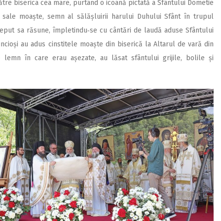
tre biserica cea mare, purtând o icoană pictată a Sfântului Dometie
e sale moaște, semn al sălășluirii harului Duhului Sfânt în trupul
nceput sa răsune, împletindu‑se cu cântări de laudă aduse Sfântului
ncioși au adus cinstitele moaște din biserică la Altarul de vară din
e lemn în care erau așezate, au lăsat sfântului grijile, bolile și