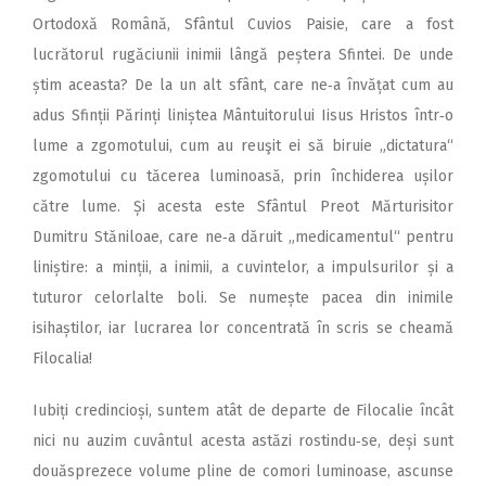
Ortodoxă Română, Sfântul Cuvios Paisie, care a fost
lucrătorul rugăciunii inimii lângă peștera Sfintei. De unde
știm aceasta? De la un alt sfânt, care ne‑a învățat cum au
adus Sfinții Părinți liniștea Mântuitorului Iisus Hristos într‑o
lume a zgomotului, cum au reuşit ei să biruie „dictatura“
zgomotului cu tăcerea luminoasă, prin închiderea ușilor
către lume. Și acesta este Sfântul Preot Mărturisitor
Dumitru Stăniloae, care ne‑a dăruit „medicamentul“ pentru
liniștire: a minții, a inimii, a cuvintelor, a impulsurilor și a
tuturor celorlalte boli. Se numește pacea din inimile
isihaștilor, iar lucrarea lor concentrată în scris se cheamă
Filocalia!
Iubiți credincioși, suntem atât de departe de Filocalie încât
nici nu auzim cuvântul acesta astăzi rostindu‑se, deși sunt
douăsprezece volume pline de comori luminoase, ascunse