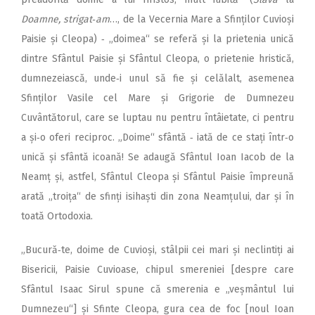
Doamne, strigat‑am
…, de la Vecernia Mare a Sfinților Cuvioși
Paisie și Cleopa) ‑ „doimea“ se referă și la prietenia unică
dintre Sfântul Paisie și Sfântul Cleopa, o prietenie hristică,
dumnezeiască, unde‑i unul să fie și celălalt, asemenea
Sfinților Vasile cel Mare și Grigorie de Dumnezeu
Cuvântătorul, care se luptau nu pentru întâietate, ci pentru
a și‑o oferi reciproc. „Doime“ sfântă ‑ iată de ce stați într‑o
unică și sfântă icoană! Se adaugă Sfântul Ioan Iacob de la
Neamț și, astfel, Sfântul Cleopa și Sfântul Paisie împreună
arată „troița“ de sfinți isihaști din zona Neamțului, dar și în
toată Ortodoxia.
„Bucură‑te, doime de Cuvioși, stâlpii cei mari și neclintiți ai
Bisericii, Paisie Cuvioase, chipul smereniei [despre care
Sfântul Isaac Sirul spune că smerenia e „veșmântul lui
Dumnezeu“] și Sfinte Cleopa, gura cea de foc [noul Ioan