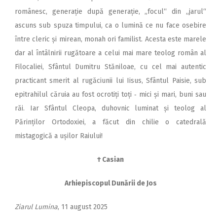
românesc, generație după generație, „focul“ din „jarul“
ascuns sub spuza timpului, ca o lumină ce nu face osebire
între cleric și mirean, monah ori familist. Acesta este marele
dar al întâlnirii rugătoare a celui mai mare teolog român al
Filocaliei, Sfântul Dumitru Stăniloae, cu cel mai autentic
practicant smerit al rugăciunii lui Iisus, Sfântul Paisie, sub
epitrahilul căruia au fost ocrotiți toți ‑ mici și mari, buni sau
răi. Iar Sfântul Cleopa, duhovnic luminat și teolog al
Părinților Ortodoxiei, a făcut din chilie o catedrală
mistagogică a ușilor Raiului!
† Casian
Arhiepiscopul Dunării de Jos
Ziarul Lumina
, 11 august 2025