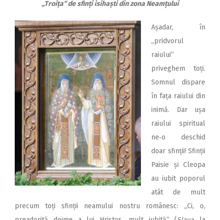
„Troița“ de sfinți isihaști din zona Neamțului
Așadar, în
„pridvorul
raiului“
priveghem toți.
Somnul dispare
în fața raiului din
inimă. Dar ușa
raiului spiritual
ne‑o deschid
doar sfinții! Sfinții
Paisie și Cleopa
au iubit poporul
atât de mult
precum toți sfinții neamului nostru românesc: „Ci, o,
preadorită doime a lui Hristos, mult iubită“ (
Slava
la