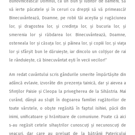
duhovnicească! Domnul, ca un bun și iubitor de oameni, să
vă ierte păcatele și în ceruri cu drepții să vă primească!
Binecuvântează, Doamne, pe robii tăi aceștia și rugăciunea
lor, și dragostea lor, și credința lor, și bucuria lor, și
smerenia lor și răbdarea lor. Binecuvântează, Doamne,
osteneala lor și căsuța lor, și pâinea lor, și copiii lor, și viața
lor și sfârșit bun le dă­ruiește, iar dincolo un colțișor de rai
le rânduiește, că binecuvântat ești în vecii vecilor!“
Am redat cuvântului scris gândurile smerite împărtășite din
adâncă evlavie, izvorâte din prezența tainică, dar și aievea a
Sfinților Paisie și Cleopa la privegherea de la Sihăstria. Mai
curând, dânșii au slujit în dogoarea familiei rugătorilor de
toate vârstele, o obște regăsită în faptul isihiei, păcii din
inimi, unificatoare și hrănitoare de comuniune. Poate că aici
s‑au regăsit cetele sihaștrilor cunoscuți și necunoscuți de
veacuri, dar care au preluat de la bătrânii Patericului