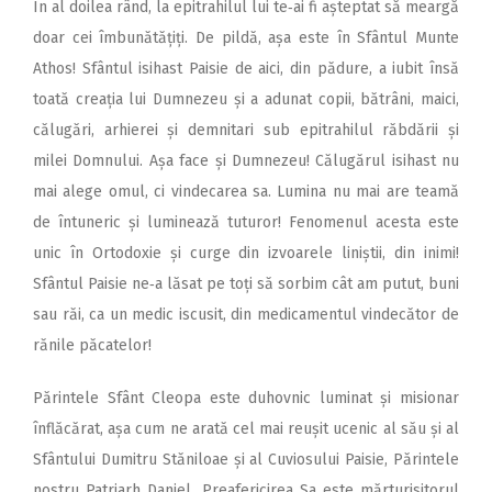
În al doilea rând, la epitrahilul lui te‑ai fi așteptat să meargă
doar cei îmbunătățiți. De pildă, așa este în Sfântul Munte
Athos! Sfântul isihast Paisie de aici, din pădure, a iubit însă
toată creația lui Dumnezeu și a adunat copii, bătrâni, maici,
călugări, arhierei și demnitari sub epitrahilul răbdării și
milei Domnului. Așa face și Dumnezeu! Călugărul isihast nu
mai alege omul, ci vindecarea sa. Lumina nu mai are teamă
de întuneric și luminează tuturor! Fenomenul acesta este
unic în Ortodoxie și curge din izvoarele liniștii, din inimi!
Sfântul Paisie ne‑a lăsat pe toți să sorbim cât am putut, buni
sau răi, ca un medic iscusit, din medicamentul vindecător de
rănile păcatelor!
Părintele Sfânt Cleopa este duhovnic luminat și misionar
înflăcărat, așa cum ne arată cel mai reușit ucenic al său și al
Sfântului Dumitru Stăniloae și al Cuviosului Paisie, Părintele
nostru Patriarh Daniel. Preafericirea Sa este mărturisitorul