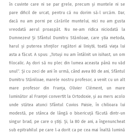
în cuvinte care ni se par grele, precum și muntele ni se
pare dificil de urcat, pentru că nu dorim să‑l urcăm. Dar,
dacă nu am porni pe cărările muntelui, nici nu am gusta
vreodată aerul proaspăt. Nu ne‑am ridica niciodată la
Dumnezeu! Și Sfântul Dumitru Stăniloae, care știa metoda,
harul și puterea sfinților rugători ai liniștii, toată viața lui
asta a făcut. A spus: „Totuși nu am întâlnit un isihast, un om
filocalic. Aș dori să nu plec din lumea aceasta până nu văd
unul“. Și cu zeci de ani în urmă, când avea 80 de ani, Sfântul
Dumitru Stăniloae, marele nostru profesor, a venit cu un alt
mare profesor din Franța, Olivier Clément, un mare
luminător al Franței convertit la Ortodoxie, și au mers acolo
unde stătea atunci Sfântul Cuvios Paisie, în chilioara lui
modestă, pe stânca de lângă o bisericuță făcută dintr‑un
singur brad, pe care o știți. Și, la 80 de ani, a îngenuncheat
sub epitrahilul pe care l‑a dorit ca pe cea mai înal­tă lumină