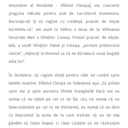
Hrisostom al României ‑ Sfântul Cleopa], voi, coarnele
plugului ridicate pentru arat de Lucrătorul Dumnezeu.
Bucurați‑vă! Și vă rugăm cu credință, praznic de obște
tocmindu‑vă“, am auzit la Stihira a doua de la Stihoavna
Vecerniei Mari a Sfinților Cuvioși. Primul praznic de obște,
iată, a sosit! Sfinților Paisie și Cleopa, „portarii pridvorului
raiului“, „mijlociți la Domnul ca să ne dăruiască nouă bogată
mila Sa“!
În încheiere, să rugăm sfinții pentru câte un cuvânt spre
inimile noastre. Sfântul Cleopa ne îndeamnă așa: „Să privim
spre noi și spre porunca Sfintei Evanghelii! Dacă noi nu
numai că nu iubim pe cei ce ne fac rău, nu numai că nu
binecuvântăm pe cei ce ne blestemă, nu numai că nu dăm
cu împrumut la aceia de la care trebuie să nu ne mai
gândim să luăm înapoi, ci chiar căutăm să ne răzbunăm