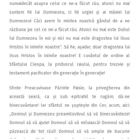
numaidecât asupra celui ce ne‑a făcut rău, atunci nu mai
suntem fiii lui Dumnezeu, ci fiii urgiei și ai mâniei lui
Dumnezeu! Căci avem în mintea noastră gândul de a ne
răzbuna pe cel ce ne‑a făcut rău. Atunci nu mai este Duhul
lui Dumnezeu în noi și nici nu mai este dragostea lui Iisus
Hristos în inimile noastre“. Să fie, așadar, doar dragostea lui
Iisus Hristos în inimile noastre! E cuvântul de ordine al
Sfântului Cleopa, la pridvorul raiului, pentru trezvie și
testament pacificator din generație în generație!
Sfinte Preacuvioase Părinte Paisie, la privegherea din
această seară, ca și sub epitrahil te rugăm, dă‑ne
binecuvântare! Iar sfântul ne șoptește din Cer, acum, aici:
„Domnul și Dumnezeu preamilostivul să vă binecuvânteze!
Domnul să vă ajute! Domnul să vă miluiască! Domnul să vă
păzească de tot răul! Domnul să vă umple de bucurie