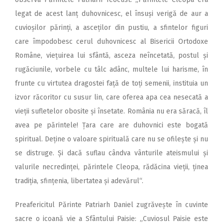
legat de acest lanț duhovnicesc, el însuși verigă de aur a
cuvioșilor părinți, a asceților din pustiu, a sfintelor figuri
care împodobesc cerul duhovnicesc al Bisericii Ortodoxe
Române, viețuirea lui sfântă, asceza neîncetată, postul și
rugăciunile, vorbele cu tâlc adânc, multele lui harisme, în
frunte cu virtutea dragostei față de toți semenii, instituia un
izvor răcoritor cu susur lin, care oferea apa cea nesecată a
vieții sufletelor obosite și însetate. România nu era săracă, îl
avea pe părintele! Țara care are duhovnici este bogată
spiritual. Deține o valoare spirituală care nu se ofilește și nu
se distruge. Și dacă suflau cândva vânturile ateismului și
valurile necredinței, părintele Cleopa, rădăcina vieții, ținea
tradiția, sfințenia, libertatea și adevărul“.
Preafericitul Părinte Patriarh Daniel zug­ră­vește în cuvinte
sacre o icoană vie a Sfântului Paisie: „Cuviosul Paisie este