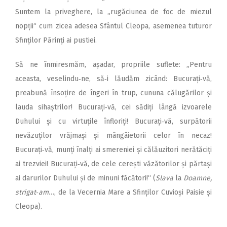
Suntem la priveghere, la „rugăciunea de foc de miezul
nopții“ cum zicea adesea Sfântul Cleopa, asemenea tuturor
Sfinților Părinți ai pustiei.
Să ne înmiresmăm, așadar, propriile suflete: „Pentru
aceasta, veselindu‑ne, să‑i lăudăm zicând: Bucurați‑vă,
preabună însoțire de îngeri în trup, cununa călugărilor și
lauda sihaștrilor! Bucurați‑vă, cei sădiți lângă izvoarele
Duhului și cu virtuțile înfloriți! Bucurați‑vă, surpătorii
nevăzuților vrăjmași și mângâietorii celor în necaz!
Bucurați‑vă, munți înalți ai smereniei și călăuzitori nerătăciți
ai trezviei! Bucurați‑vă, de cele cerești văzătorilor și părtași
ai darurilor Duhului și de minuni făcători!“ (
Slava
la
Doamne,
strigat‑am
…, de la Vecernia Mare a Sfinților Cuvioși Paisie și
Cleopa).