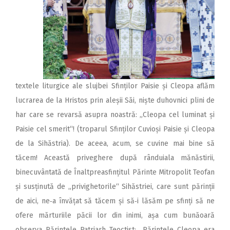
textele liturgice ale slujbei Sfinților Paisie și Cleopa aflăm
lucrarea de la Hristos prin aleșii Săi, niște duhovnici plini de
har care se revarsă asupra noastră: „Cleopa cel luminat și
Paisie cel smerit“! (troparul Sfinților Cuvioși Paisie și Cleopa
de la Sihăstria). De aceea, acum, se cuvine mai bine să
tăcem! Această priveghere după rânduiala mănăstirii,
binecuvântată de Înalt­preasfințitul Părinte Mitropolit Teofan
și sus­ținută de „privighetorile“ Sihăstriei, care sunt părinții
de aici, ne‑a învățat să tăcem și să‑i lăsăm pe sfinți să ne
ofere mărturiile păcii lor din inimi, așa cum bunăoară
observa Părintele Patriarh Teoctist: „Părintele Cleopa era