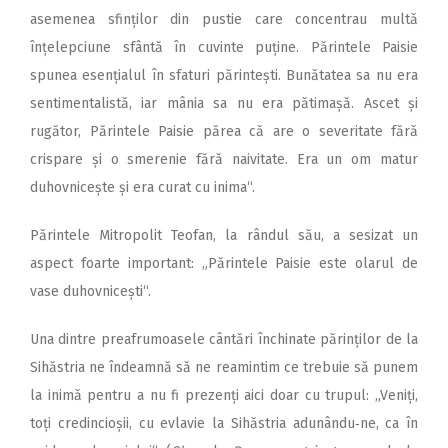
asemenea sfinților din pustie care concentrau multă
înțelepciune sfântă în cuvinte puține. Părintele Paisie
spunea esențialul în sfaturi părintești. Bunătatea sa nu era
sentimentalistă, iar mânia sa nu era pă­timașă. Ascet și
rugător, Părintele Paisie părea că are o severitate fără
crispare și o smerenie fără naivitate. Era un om matur
duhov­nicește și era curat cu inima“.
Părintele Mitropolit Teofan, la rândul său, a sesizat un
aspect foarte important: „Părintele Paisie este olarul de
vase du­hovnicești“.
Una dintre preafrumoasele cântări închinate părinților de la
Sihăstria ne îndeamnă să ne reamintim ce trebuie să punem
la inimă pentru a nu fi prezenți aici doar cu trupul: „Veniți,
toți cre­dincioșii, cu evlavie la Sihăstria adunându‑ne, ca în