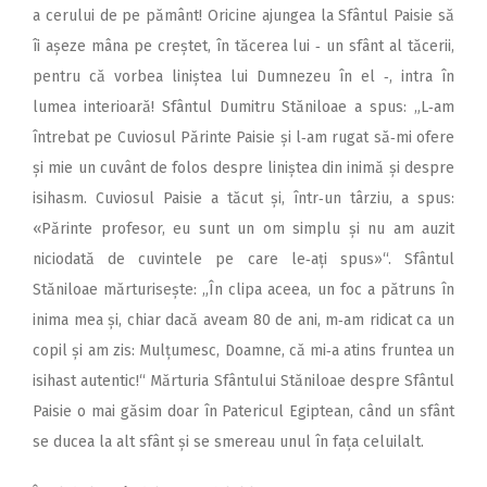
a cerului de pe pământ! Oricine ajungea la Sfântul Paisie să
îi așeze mâna pe creștet, în tăcerea lui ‑ un sfânt al tăcerii,
pentru că vorbea liniștea lui Dumnezeu în el ‑, intra în
lumea interioară! Sfântul Dumitru Stăniloae a spus: „L‑am
întrebat pe Cuviosul Părinte Paisie și l‑am rugat să‑mi ofere
și mie un cuvânt de folos despre liniștea din inimă și despre
isihasm. Cuviosul Paisie a tăcut și, într‑un târziu, a spus:
«Părinte profesor, eu sunt un om simplu și nu am auzit
niciodată de cuvintele pe care le‑ați spus»“. Sfântul
Stăniloae mărturisește: „În clipa aceea, un foc a pătruns în
inima mea și, chiar dacă aveam 80 de ani, m‑am ridicat ca un
copil și am zis: Mulțumesc, Doamne, că mi‑a atins fruntea un
isihast autentic!“ Mărturia Sfântului Stăniloae despre Sfântul
Paisie o mai găsim doar în Patericul Egiptean, când un sfânt
se ducea la alt sfânt și se smereau unul în fața celuilalt.