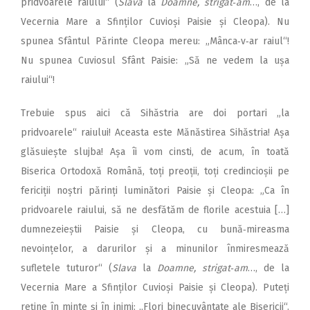
pridvoarele raiului“ (
Slava
la
Doamne, stri­gat‑am
…, de la
Vecernia Mare a Sfinților Cuvioși Paisie și Cleopa). Nu
spunea Sfântul Părinte Cleopa mereu: „Mânca‑v‑ar raiul“!
Nu spunea Cuviosul Sfânt Paisie: „Să ne vedem la ușa
raiului“!
Trebuie spus aici că Sihăstria are doi portari „la
pridvoarele“ raiului! Aceasta este Mănăstirea Sihăstria! Așa
glăsuiește slujba! Așa îi vom cinsti, de acum, în toată
Biserica Ortodoxă Română, toți preoții, toți credincioșii pe
fericiții noștri părinți luminători Paisie și Cleopa: „Ca în
pridvoarele raiului, să ne desfătăm de florile acestuia […]
dumnezeieștii Paisie și Cleopa, cu bună‑mireasma
nevoințelor, a darurilor și a minunilor înmiresmează
sufletele tuturor“ (
Slava
la
Doamne, strigat‑am
…, de la
Vecernia Mare a Sfinților Cuvioși Paisie și Cleopa). Puteți
reține în minte și în inimi: „Flori binecuvântate ale Bisericii“.