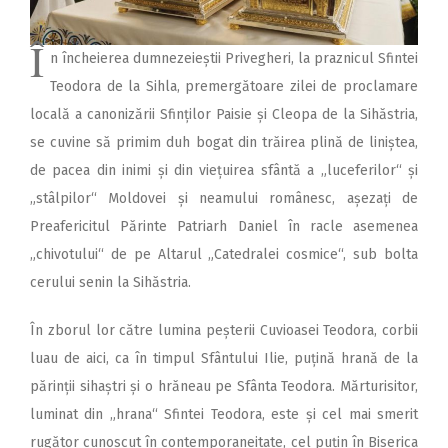
Î
n încheierea dumne­ze­ieștii Privegheri, la praznicul Sfintei
Teodora de la Sihla, premergătoare zilei de proclamare
locală a canonizării Sfinților Paisie și Cleopa de la Sihăstria,
se cuvine să primim duh bogat din trăirea plină de liniștea,
de pacea din inimi și din viețuirea sfântă a „luceferilor“ și
„stâlpilor“ Moldovei și neamului românesc, așezați de
Preafericitul Părinte Patriarh Daniel în racle asemenea
„chivotului“ de pe Altarul „Catedralei cosmice“, sub bolta
cerului senin la Sihăstria.
În zborul lor către lumina peșterii Cuvioasei Teodora, corbii
luau de aici, ca în timpul Sfântului Ilie, puțină hrană de la
părinții sihaștri și o hrăneau pe Sfânta Teodora. Mărturisitor,
luminat din „hrana“ Sfintei Teodora, este și cel mai smerit
rugător cunoscut în contemporaneitate, cel puțin în Biserica