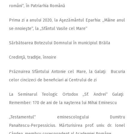
români“, în Patriarhia Română
Prima zi a anului 2020, la Aşezământul Eparhia: „Mâine anul
se‑nnoieşte“, la „Sfântul Vasile cel Mare“
Sărbătoarea Botezului Domnului în municipiul Brăila
Credinţă, tradiţie, înnoire
Prăznuirea Sfântului Antonie cel Mare, la Galaţi: Bucuria
celor cincizeci de beneficiari ai Centrului de zi
La Seminarul Teologic Ortodox „Sf. Andrei“ Galaţi:
Remember: 170 de ani de la naşterea lui Mihai Eminescu
„Testamentul“ eminescologului Dumitru
Panaitescu‑Perpessicius. Mărturisirea prof. univ. dr. Ionel
Cândea, membru corespondent al Academiei Române