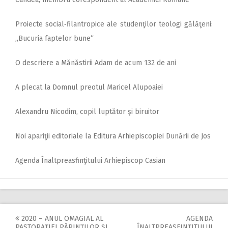
Proiecte social‑filantropice ale studenţilor teologi gălăţeni:
„Bucuria faptelor bune“
O descriere a Mănăstirii Adam de acum 132 de ani
A plecat la Domnul preotul Maricel Alupoaiei
Alexandru Nicodim, copil luptător şi biruitor
Noi apariţii editoriale la Editura Arhiepiscopiei Dunării de Jos
Agenda Înaltpreasfinţitului Arhiepiscop Casian
2020 – ANUL OMAGIAL AL
AGENDA
PASTORAŢIEI PĂRINŢILOR ŞI
ÎNALTPREASFINŢITULUI