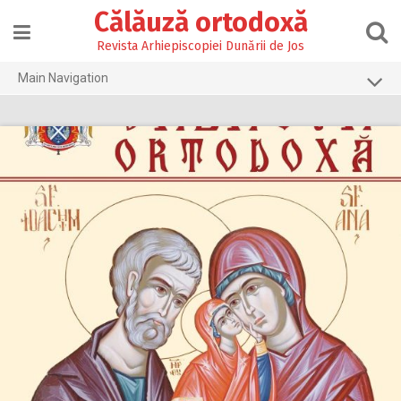
Skip
Călăuză ortodoxă
to
content
Revista Arhiepiscopiei Dunării de Jos
Main Navigation
Prima pagină
2026
2025
2024
2023
2022
2021
2020
2019