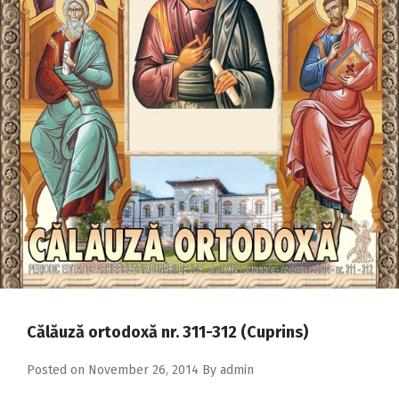
2018
2017
2016
2015
2014
2013
2012
2011
2010
2009
Călăuză ortodoxă nr. 311-312 (Cuprins)
Posted on
November 26, 2014
By
admin