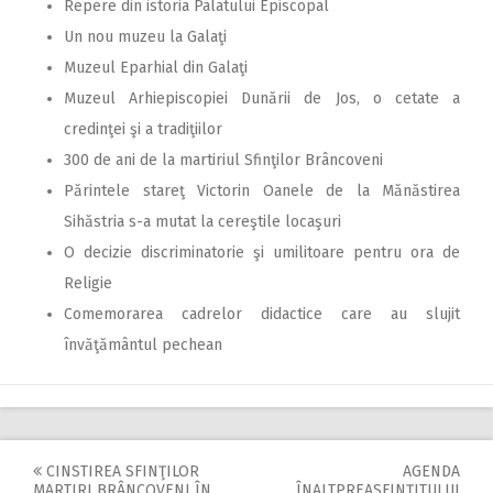
Repere din istoria Palatului Episcopal
Un nou muzeu la Galaţi
Muzeul Eparhial din Galaţi
Muzeul Arhiepiscopiei Dunării de Jos, o cetate a
credinţei şi a tradiţiilor
300 de ani de la martiriul Sfinţilor Brâncoveni
Părintele stareţ Victorin Oanele de la Mănăstirea
Sihăstria s-a mutat la cereştile locaşuri
O decizie discriminatorie şi umilitoare pentru ora de
Religie
Comemorarea cadrelor didactice care au slujit
învăţământul pechean
CINSTIREA SFINŢILOR
AGENDA
MARTIRI BRÂNCOVENI ÎN
ÎNALTPREASFINŢITULUI