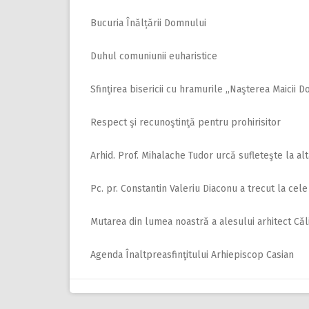
Bucuria Înălțării Domnului
Duhul comuniunii euharistice
Sfinţirea bisericii cu hramurile ,,Naşterea Maicii D
Respect şi recunoştinţă pentru prohirisitor
Arhid. Prof. Mihalache Tudor urcă sufleteşte la al
Pc. pr. Constantin Valeriu Diaconu a trecut la cel
Mutarea din lumea noastră a alesului arhitect Că
Agenda Înaltpreasfinţitului Arhiepiscop Casian