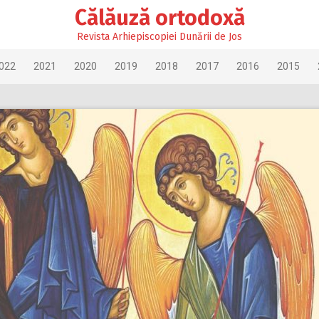
Călăuză ortodoxă
Revista Arhiepiscopiei Dunării de Jos
022
2021
2020
2019
2018
2017
2016
2015