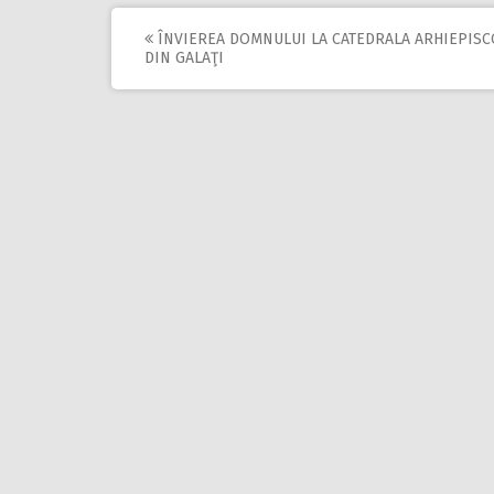
ÎNVIEREA DOMNULUI LA CATEDRALA ARHIEPISC
Post
DIN GALAŢI
navigation