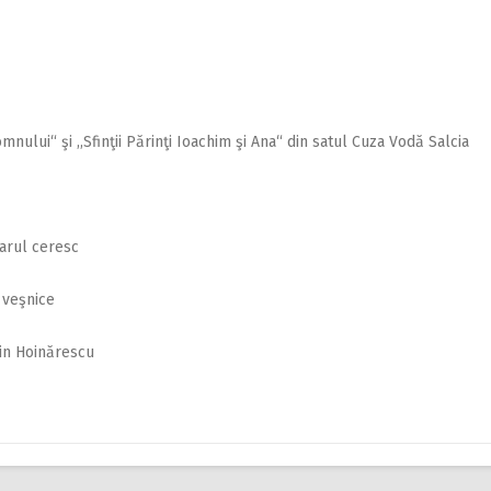
omnului“ şi ,,Sfinţii Părinţi Ioachim şi Ana“ din satul Cuza Vodă Salcia
tarul ceresc
e veşnice
lin Hoinărescu