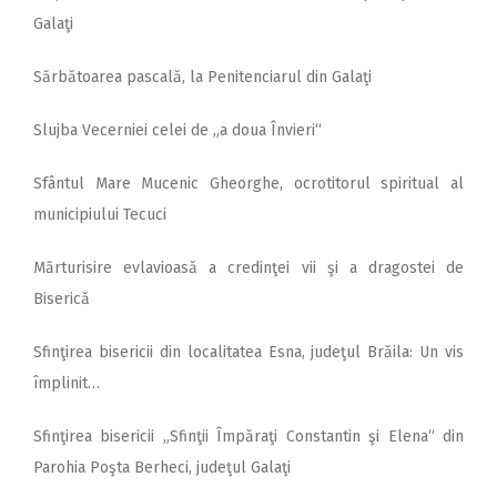
Galaţi
Sărbătoarea pascală, la Penitenciarul din Galaţi
Slujba Vecerniei celei de „a doua Învieri“
Sfântul Mare Mucenic Gheorghe, ocrotitorul spiritual al
municipiului Tecuci
Mărturisire evlavioasă a credinţei vii şi a dragostei de
Biserică
Sfinţirea bisericii din localitatea Esna, judeţul Brăila: Un vis
împlinit…
Sfinţirea bisericii „Sfinţii Împăraţi Constantin şi Elena“ din
Parohia Poşta Berheci, judeţul Galaţi