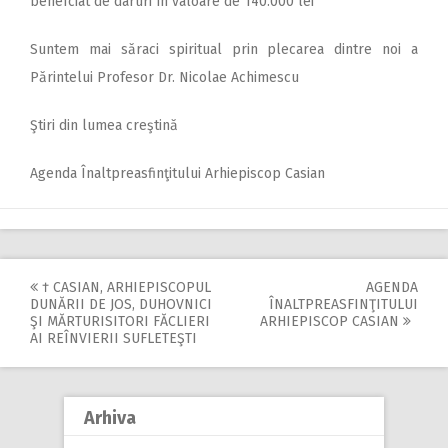
benefciat de daruri în valoare de 140.000 lei
Suntem mai săraci spiritual prin plecarea dintre noi a
Părintelui Profesor Dr. Nicolae Achimescu
Ştiri din lumea creştină
Agenda Înaltpreasfinţitului Arhiepiscop Casian
† CASIAN, ARHIEPISCOPUL
AGENDA
Post
DUNĂRII DE JOS, DUHOVNICI
ÎNALTPREASFINŢITULUI
ŞI MĂRTURISITORI FĂCLIERI
ARHIEPISCOP CASIAN
navigation
AI REÎNVIERII SUFLETEŞTI
Arhiva