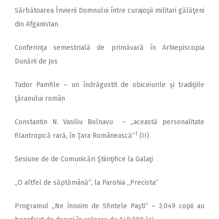
Sărbătoarea Învierii Domnului între curajoşii militari gălăţeni
din Afganistan
Conferinţa semestrială de primăvară în Arhiepiscopia
Dunării de Jos
Tudor Pamfile – un îndrăgostit de obiceiurile şi tradiţiile
ţăranului român
Constantin N. Vasiliu Bolnavu – „această personalitate
1
filantropică rară, în Ţara Românească“
(II)
Sesiune de de Comunicări Ştiinţifice la Galaţi
„O altfel de săptămână“, la Parohia „Precista“
Programul „Ne înnoim de Sfintele Paşti“ – 2.049 copii au