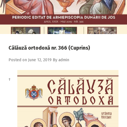
2018
2017
2016
2015
2014
Călăuză ortodoxă nr. 366 (Cuprins)
2013
Posted on
June 12, 2019
By
admin
2012
2011
†
2010
2009