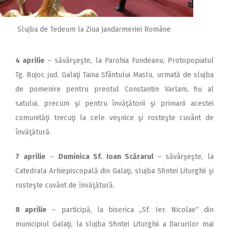
Slujba de Tedeum la Ziua Jandarmeriei Române
4 aprilie
– săvârşeşte, la Parohia Fundeanu, Protopopiatul
Tg. Bujor, jud. Galaţi Taina Sfântului Maslu, urmată de slujba
de pomenire pentru preotul Constantin Varlam, fiu al
satului, precum şi pentru învăţătorii şi primarii acestei
comunităţi trecuţi la cele veşnice şi rosteşte cuvânt de
învăţătură.
7 aprilie
–
Duminica Sf. Ioan Scărarul
– săvârşeşte, la
Catedrala Arhiepiscopală din Galaţi, slujba Sfintei Liturghii şi
rosteşte cuvânt de învăţătură.
8 aprilie
– participă, la biserica „Sf. Ier. Nicolae“ din
municipiul Galaţi, la slujba Sfintei Liturghii a Darurilor mai