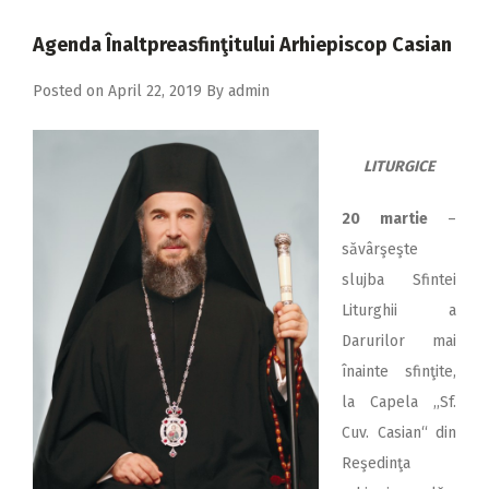
2018
Agenda Înaltpreasfinţitului Arhiepiscop Casian
2017
Posted on
April 22, 2019
By
admin
2016
2015
LITURGICE
2014
2013
20 martie
–
săvârşeşte
2012
slujba Sfintei
2011
Liturghii a
2010
Darurilor mai
înainte sfinţite,
2009
la Capela ,,Sf.
Cuv. Casian“ din
Reşedinţa