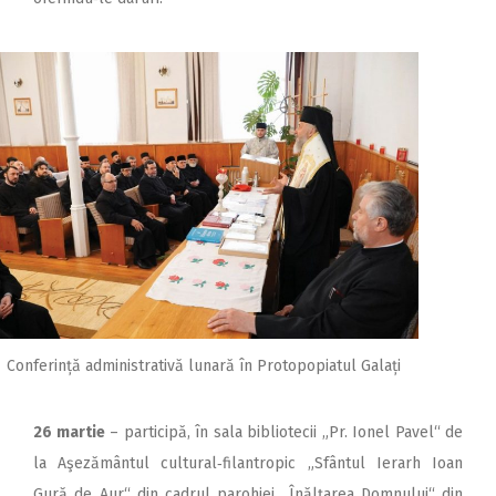
Conferință administrativă lunară în Protopopiatul Galați
26 martie
– participă, în sala bibliotecii „Pr. Ionel Pavel“ de
la Aşezământul cultural‑filantropic „Sfântul Ierarh Ioan
Gură de Aur“ din cadrul parohiei „Înălţarea Domnului“ din