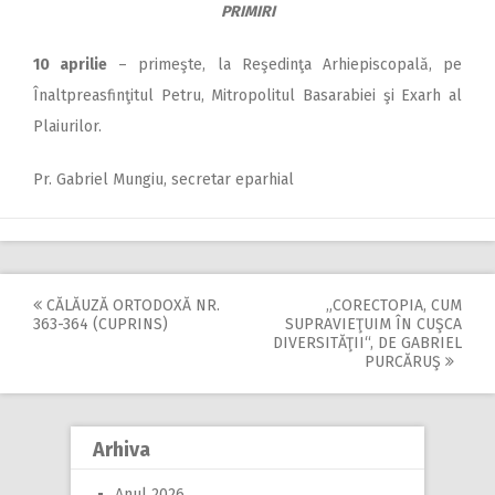
PRIMIRI
10 aprilie
– primeşte, la Reşedinţa Arhiepiscopală, pe
Înaltpreasfinţitul Petru, Mitropolitul Basarabiei şi Exarh al
Plaiurilor.
Pr. Gabriel Mungiu, secretar eparhial
CĂLĂUZĂ ORTODOXĂ NR.
„CORECTOPIA, CUM
Post
363-364 (CUPRINS)
SUPRAVIEŢUIM ÎN CUŞCA
DIVERSITĂŢII“, DE GABRIEL
navigation
PURCĂRUŞ
Arhiva
Anul 2026