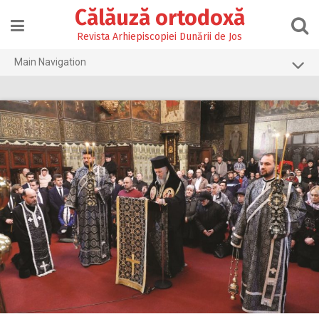
Skip
Călăuză ortodoxă
to
content
Revista Arhiepiscopiei Dunării de Jos
Main Navigation
Prima pagină
2026
2025
2024
2023
2022
2021
2020
2019