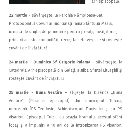
arhiepiscopală.
22 martie
– săvârşeşte, la Parohia Nămoloasa-Sat,
Protopopiatul Covurlui, jud. Galaţi Taina Sfântului Maslu,
urmată de slujba de pomenire pentru preoţii, învăţătorii şi
primarii acestei comunităţi trecuţi la cele veşnice şi rosteşte
cuvânt de învăţătură.
24 martie
–
Duminica Sf. Grigorie Palama
– săvârşeşte, la
Catedrala Arhiepiscopală din Galaţi, slujba Sfintei Liturghii şi
rosteşte cuvânt de învăţătură.
25 martie
–
Buna Vestire
– slujeşte, la biserica „Buna
Vestire“ (Paraclis episcopal) din municipiul Tulcea,
împreună ÎPS Teodosie, Arhiepiscopul Tomisului şi cu PS
Visarion, Episcopul Tulcii, cu ocazia hramului acestui sfânt
locaş şi a împlinirii a 10 ani de la întronizarea PS Visarion,