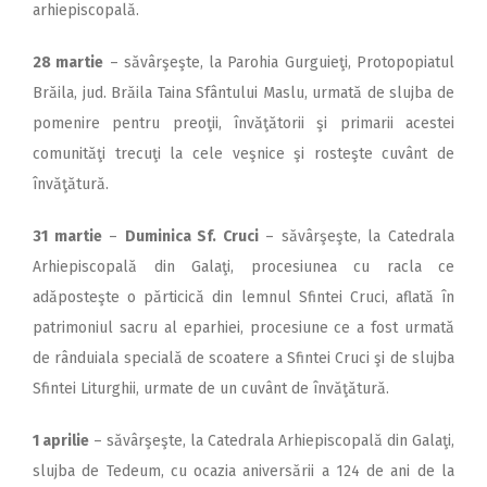
arhiepiscopală.
28 martie
– săvârşeşte, la Parohia Gurguieţi, Protopopiatul
Brăila, jud. Brăila Taina Sfântului Maslu, urmată de slujba de
pomenire pentru preoţii, învăţătorii şi primarii acestei
comunităţi trecuţi la cele veşnice şi rosteşte cuvânt de
învăţătură.
31 martie
–
Duminica Sf. Cruci
– săvârşeşte, la Catedrala
Arhiepiscopală din Galaţi, procesiunea cu racla ce
adăposteşte o părticică din lemnul Sfintei Cruci, aflată în
patrimoniul sacru al eparhiei, procesiune ce a fost urmată
de rânduiala specială de scoatere a Sfintei Cruci şi de slujba
Sfintei Liturghii, urmate de un cuvânt de învăţătură.
1 aprilie
– săvârşeşte, la Catedrala Arhiepiscopală din Galaţi,
slujba de Tedeum, cu ocazia aniversării a 124 de ani de la