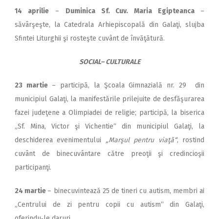
14 aprilie
–
Duminica Sf. Cuv. Maria Egipteanca
–
săvârşeşte, la Catedrala Arhiepiscopală din Galaţi, slujba
Sfintei Liturghii şi rosteşte cuvânt de învăţătură.
SOCIAL– CULTURALE
23 martie
– participă, la Şcoala Gimnazială nr. 29 din
municipiul Galaţi, la manifestările prilejuite de desfăşurarea
fazei judeţene a Olimpiadei de religie; participă, la biserica
„Sf. Mina, Victor şi Vichentie“ din municipiul Galaţi, la
deschiderea evenimentului
„Marşul pentru viaţă“
, rostind
cuvânt de binecuvântare către preoţii şi credincioşii
participanţi.
24 martie
– binecuvintează 25 de tineri cu autism, membri ai
„Centrului de zi pentru copii cu autism“ din Galaţi,
oferindu‑le daruri.