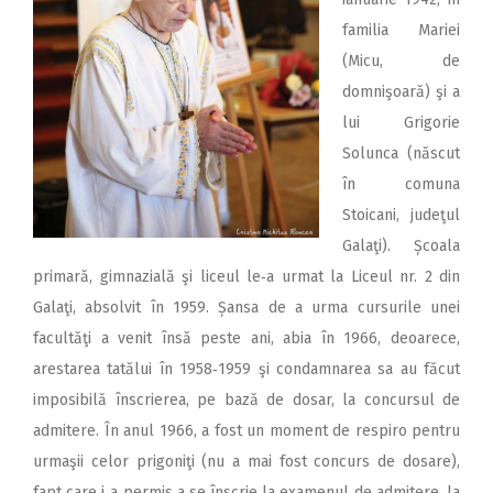
familia Mariei
(Micu, de
domnişoară) şi a
lui Grigorie
Solunca (născut
în comuna
Stoicani, judeţul
Galaţi). Școala
primară, gimnazială şi liceul le‑a urmat la Liceul nr. 2 din
Galaţi, absolvit în 1959. Șansa de a urma cursurile unei
facultăţi a venit însă peste ani, abia în 1966, deoarece,
arestarea tatălui în 1958‑1959 şi condamnarea sa au făcut
imposibilă înscrierea, pe bază de dosar, la concursul de
admitere. În anul 1966, a fost un moment de respiro pentru
urmaşii celor prigoniţi (nu a mai fost concurs de dosare),
fapt care i‑a permis a se înscrie la examenul de admitere, la