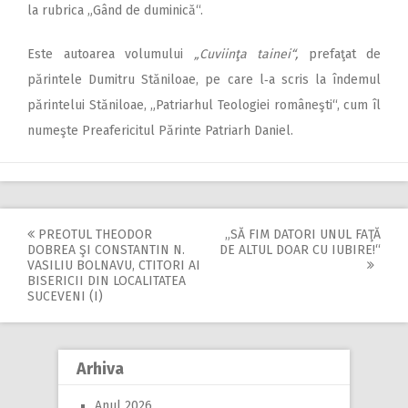
la rubrica „Gând de duminică“.
Este autoarea volumului
„Cuviinţa tainei“,
prefaţat de
părintele Dumitru Stăniloae, pe care l‑a scris la îndemul
părintelui Stăniloae, „Patriarhul Teologiei româneşti“, cum îl
numeşte Preafericitul Părinte Patriarh Daniel.
PREOTUL THEODOR
„SĂ FIM DATORI UNUL FAŢĂ
Post
DOBREA ŞI CONSTANTIN N.
DE ALTUL DOAR CU IUBIRE!“
VASILIU BOLNAVU, CTITORI AI
navigation
BISERICII DIN LOCALITATEA
SUCEVENI (I)
Arhiva
Anul 2026