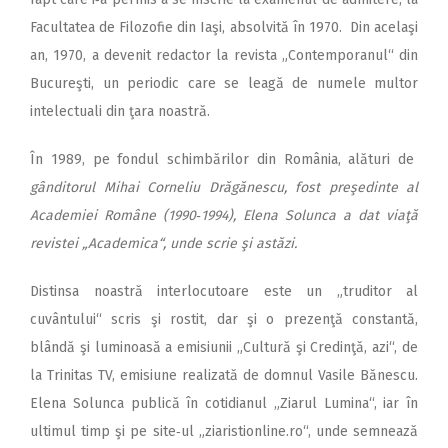
Facultatea de Filozofie din Iaşi, absolvită în 1970. Din acelaşi
an, 1970, a devenit redactor la revista „Contemporanul“ din
Bucureşti, un periodic care se leagă de numele multor
intelectuali din ţara noastră.
În 1989, pe fondul schimbărilor din România, alături de
gânditorul Mihai Corneliu Drăgănescu, fost preşedinte al
Academiei Române (1990‑1994), Elena Solunca a dat viaţă
revistei „Academica“, unde scrie şi astăzi.
Distinsa noastră interlocutoare este un „truditor al
cuvântului“ scris şi rostit, dar şi o prezenţă constantă,
blândă şi luminoasă a emisiunii „Cultură şi Credinţă, azi“, de
la Trinitas TV, emisiune realizată de domnul Vasile Bănescu.
Elena Solunca publică în cotidianul „Ziarul Lumina“, iar în
ultimul timp şi pe site‑ul „ziaristionline.ro“, unde semnează