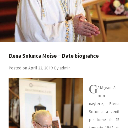
2018
2017
2016
2015
2014
Elena Solunca Moise – Date biografice
2013
2012
Posted on
April 22, 2019
By
admin
2011
G
2010
ălăţeancă
prin
2009
naştere, Elena
Solunca a venit
pe lume în 25
ianuarie 1942, în