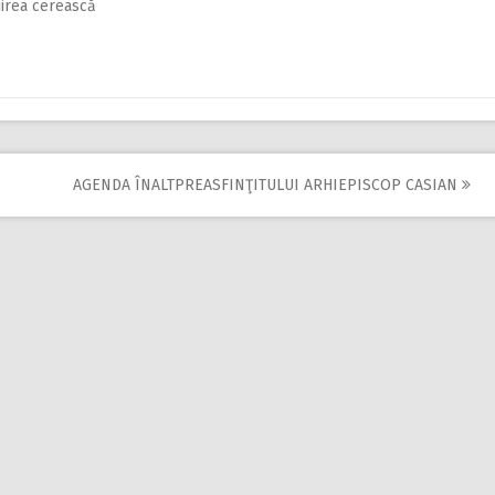
ujirea cerească
AGENDA ÎNALTPREASFINŢITULUI ARHIEPISCOP CASIAN