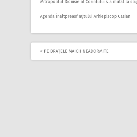
Mitropolitul Dionisie al Corintului s‑a mutat la sl
Agenda Înaltpreasfinţitului Arhiepiscop Casian
PE BRAȚELE MAICII NEADORMITE
Post
navigation