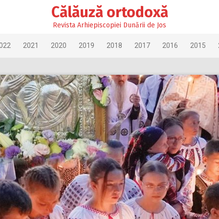
Călăuză ortodoxă
Revista Arhiepiscopiei Dunării de Jos
022
2021
2020
2019
2018
2017
2016
2015