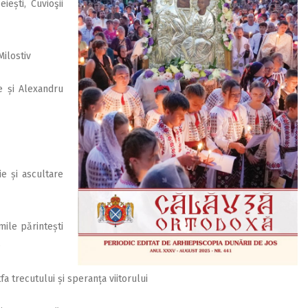
iești, Cuvioşii
ilostiv
ie și Alexandru
e și ascultare
ile părintești
e
fa trecutului și speranța viitorului