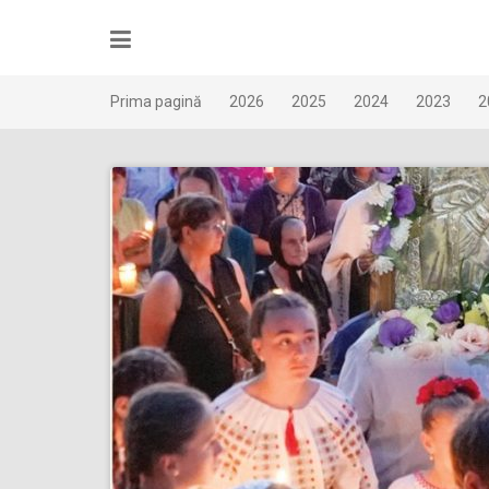
Skip
to
content
Prima pagină
2026
2025
2024
2023
2