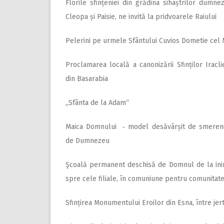
Florile sfințeniei din grădina sihaștrilor dumneze
Cleopa și Paisie, ne invită la pridvoarele Raiului
Pelerini pe urmele Sfântului Cuvios Dometie cel M
Proclamarea locală a canonizării Sfinților Iracl
din Basarabia
„Sfânta de la Adam“
Maica Domnului ‑ model desăvârșit de smereni
de Dumnezeu
Şcoală permanent deschisă de Domnul de la inim
spre cele filiale, în comuniune pentru comunitat
Sfințirea Monumentului Eroilor din Esna, între jert