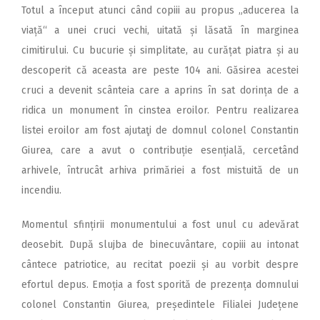
Totul a început atunci când copiii au propus „aducerea la
viață“ a unei cruci vechi, uitată și lăsată în marginea
cimitirului. Cu bucurie și simplitate, au curățat piatra și au
descoperit că aceasta are peste 104 ani. Găsirea acestei
cruci a devenit scânteia care a aprins în sat dorința de a
ridica un monument în cinstea eroilor. Pentru realizarea
listei eroilor am fost ajutaţi de domnul colonel Constantin
Giurea, care a avut o contribuție esențială, cercetând
arhivele, întrucât arhiva primăriei a fost mistuită de un
incendiu.
Momentul sfințirii monumentului a fost unul cu adevărat
deosebit. După slujba de binecuvântare, copiii au intonat
cântece patriotice, au recitat poezii și au vorbit despre
efortul depus. Emoția a fost sporită de prezența domnului
colonel Constantin Giurea, președintele Filialei Județene