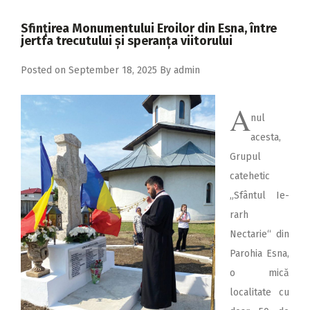
2018
Sfințirea Monumentului Eroilor din Esna, între
2017
jertfa trecutului și speranța viitorului
2016
Posted on
September 18, 2025
By
admin
2015
A
2014
nul
2013
acesta,
Grupul
2012
catehetic
2011
„Sfântul Ie­­
2010
rarh
Nectarie“ din
2009
Pa­rohia Esna,
o mică
locali­tate cu