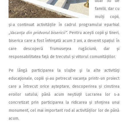
doar 50 de
familii, dar cu
mulți copii,
și‑a continuat activitățile în cadrul programului eparhial
„Vacanța din pridvorul bisericii“
. Pentru acești copii şi tineri,
biserica care a fost înfiinţată acum 3 ani, a devenit spațiul în
care descoperă frumusețea rugăciunii, dar și
responsabilitatea față de trecutul și viitorul comunitățiilor.
Pe lângă participarea la slujbe şi la alte activităţi
educaţionale, copiii și‑au petrecut vacanța printr‑un proiect
care a întrecut orice așteptare, descoperirea și cinstirea
eroilor satului, până acum neștiuți! Lucrarea lor s‑a
concretizat prin participarea la ridicarea și sfințirea unui
monument, cel mai important rod al activităților lor de până
acum.