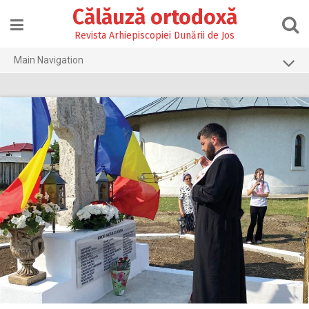
Skip
Călăuză ortodoxă
to
content
Revista Arhiepiscopiei Dunării de Jos
Main Navigation
Prima pagină
2026
2025
2024
2023
2022
2021
2020
2019