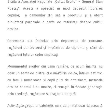
Brăila a Asociației Naționale „Cultul Eroilor – General Stan
Poetaș“. Acesta a apreciat în mod deosebit lucrarea
copiilor, a oamenilor din sat, a preotului şi a oferit
bibliotecii parohiale o carte de referință despre cultul
eroilor.
Ceremonia s‑a încheiat prin depunerea de coroane,
rugăciuni pentru eroi și împărțirea de diplome și cărți de
rugăciuni tuturor celor implicați.
Monumentul eroilor din Esna rămâne, de acum înainte, nu
doar un semn de piatră, ci o mărturie vie că, într‑un sat mic,
cu familii numeroase și copii plini de entuziasm, memoria
eroilor neamului nu moare, ci renaște în fiecare generație
prin credință, rugăciune și dragoste de țară.
Activitățile grupului catehetic nu s‑au limitat doar la această