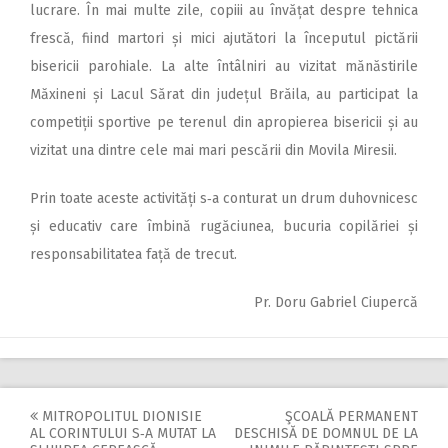
lucrare. În mai multe zile, copiii au învățat despre tehnica
frescă, fiind martori și mici ajutători la începutul pictării
bisericii parohiale. La alte întâlniri au vizitat mănăstirile
Măxineni și Lacul Sărat din județul Brăila, au participat la
competiții sportive pe terenul din apropierea bisericii și au
vizitat una dintre cele mai mari pescării din Movila Miresii.
Prin toate aceste activități s‑a conturat un drum duhovnicesc
și educativ care îmbină rugăciunea, bucuria copilăriei și
responsabilitatea față de trecut.
Pr. Doru Gabriel Ciupercă
MITROPOLITUL DIONISIE
ŞCOALĂ PERMANENT
Post
AL CORINTULUI S‑A MUTAT LA
DESCHISĂ DE DOMNUL DE LA