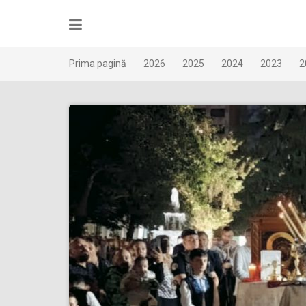
Skip
to
content
Prima pagină
2026
2025
2024
2023
2