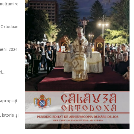
mulţumire
 Ortodoxe
eni 2024,
ri…
apropiaţi
istorie şi