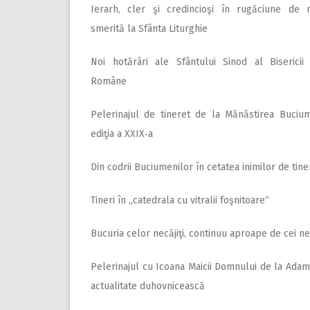
Ierarh, cler şi credincioşi în rugăciune de 
smerită la Sfânta Liturghie
Noi hotărâri ale Sfântului Sinod al Bisericii
Române
Pelerinajul de tineret de la Mănăstirea Bucium
ediţia a XXIX‑a
Din codrii Buciumenilor în cetatea inimilor de tine
Tineri în „catedrala cu vitralii foşnitoare“
Bucuria celor necăjiţi, continuu aproape de cei ne
Pelerinajul cu Icoana Maicii Domnului de la Adam, 
actualitate duhovnicească