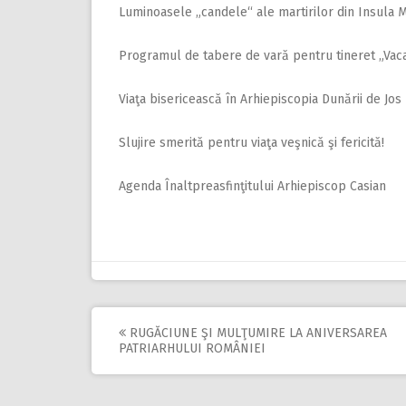
Luminoasele „candele“ ale martirilor din Insula M
Programul de tabere de vară pentru tineret „Vacan
Viaţa bisericească în Arhiepiscopia Dunării de Jos
Slujire smerită pentru viaţa veşnică şi fericită!
Agenda Înaltpreasfinţitului Arhiepiscop Casian
RUGĂCIUNE ŞI MULŢUMIRE LA ANIVERSAREA
Post
PATRIARHULUI ROMÂNIEI
navigation