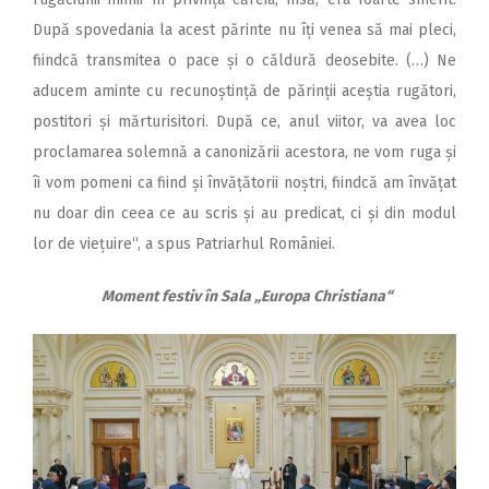
După spovedania la acest părinte nu îți venea să mai pleci,
fiindcă transmitea o pace și o căldură deosebite. (…) Ne
aducem aminte cu recunoștință de părinții aceștia rugători,
postitori și mărturisitori. După ce, anul viitor, va avea loc
proclamarea solemnă a canonizării acestora, ne vom ruga și
îi vom pomeni ca fiind și învățătorii noștri, fiindcă am învățat
nu doar din ceea ce au scris și au predicat, ci și din modul
lor de viețuire“, a spus Patriarhul României.
Moment festiv în Sala „Europa Christiana“