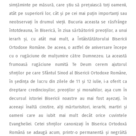
simțăminte pe măsură, care știu să prețuiască toți oamenii,
atât pe superiorii lor, cât și pe cei mai puțin importanți sau
neob­servați în drumul vieții. Bucuria aceasta se răsfrânge
întotdeauna, în Biserică, în ziua sărbătoririi preoților, a unui
ierarh și, cu atât mai mult, a Întâistătătorului Bisericii
Ortodoxe Române. De aceea, o astfel de aniversare începe
cu o rugăciune de mulțumire către Dumnezeu. La această
frumoasă rugăciune numită Te Deum cerem ajutorul
sfinților pe care Sfântul Sinod al Bisericii Ortodoxe Române,
în ședința de lucru din zilele de 11 și 12 iulie, i‑a oferit ca
dreptare credincioșilor, preoților și monahilor, așa cum în
decursul istoriei Bisericii noastre au mai fost așezați, în
aceeași înaltă cinstire, alți mărturisitori, ierarhi, martiri și
oameni care au iubit mai mult decât orice cuvintele
Evangheliei. Cetei sfinților canonizați în Biserica Ortodoxă
Română se adaugă acum, printr‑o permanentă și negrăită