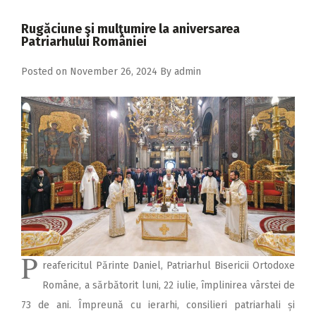
2018
Rugăciune şi mulţumire la aniversarea
2017
Patriarhului României
2016
Posted on
November 26, 2024
By
admin
2015
2014
2013
2012
2011
2010
2009
P
reafericitul Părinte Daniel, Patriarhul Bisericii Ortodoxe
Române, a sărbătorit luni, 22 iulie, împlinirea vârstei de
73 de ani. Împreună cu ierarhi, consilieri patriarhali și