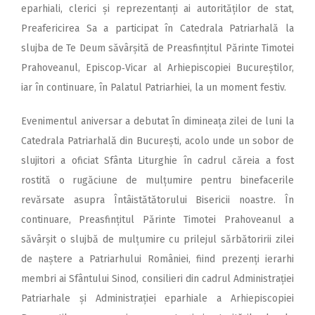
eparhiali, clerici și reprezentanți ai autorităților de stat,
Preafericirea Sa a participat în Catedrala Patriarhală la
slujba de Te Deum săvârșită de Preasfințitul Părinte Timotei
Prahoveanul, Episcop‑Vicar al Arhiepiscopiei Bucureștilor,
iar în continuare, în Palatul Patriarhiei, la un moment festiv.
Evenimentul aniversar a debutat în dimineața zilei de luni la
Catedrala Patriarhală din București, acolo unde un sobor de
slujitori a oficiat Sfânta Liturghie în cadrul căreia a fost
rostită o rugăciune de mulțumire pentru binefacerile
revărsate asupra Întâistătătorului Bisericii noastre. În
continuare, Preasfințitul Părinte Timotei Prahoveanul a
săvârșit o slujbă de mulțumire cu prilejul sărbătoririi zilei
de naștere a Patriarhului României, fiind prezenți ierarhi
membri ai Sfântului Sinod, consilieri din cadrul Administrației
Patriarhale și Administrației eparhiale a Arhiepiscopiei