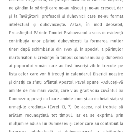
ne gândim la părinții care ne‑au născut și ne‑au crescut, dar
și la învățătorii, profesorii și duhovnicii care ne‑au format
intelectual și duhovnicește. Astăzi, în mod deosebit,
Preasfin­țitul Părinte Timotei Prahoveanul a scos în evidență
contribuția unor părinți duhovnicești la formarea multor
tineri după schimbările din 1989 și, în special, a părinților
mărturisitori ai credinței în timpul comunismului și duhovnici
ai poporului român care au fost înscriși zilele trecute pe
lista celor care vor fi trecuți în calendarul Bisericii noastre
și cinstiți ca sfinți. Sfântul Apostol Pavel spune: «Aduceți‑vă
aminte de mai‑marii voștri, care v‑au grăit vouă cuvântul lui
Dumnezeu; priviți cu luare aminte cum și‑au încheiat viața și
urmați‑le credința» (Evrei 13, 7). De aceea, noi trebuie să
arătăm recunoștință tot timpul, iar ea se exprimă prin
mulțumire adusă lui Dumnezeu și celor care au contribuit la
formarea intelectuală și duhovnicească a slujitorilor