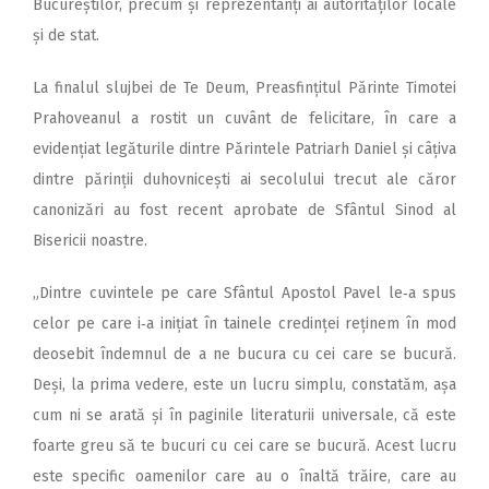
Bucureștilor, precum și reprezentanți ai autorităților locale
și de stat.
La finalul slujbei de Te Deum, Preasfințitul Părinte Timotei
Prahoveanul a rostit un cuvânt de felicitare, în care a
evidențiat legăturile dintre Părintele Patriarh Daniel și câțiva
dintre părinții duhovnicești ai secolului trecut ale căror
canonizări au fost recent aprobate de Sfântul Sinod al
Bisericii noastre.
„Dintre cuvintele pe care Sfântul Apostol Pavel le‑a spus
celor pe care i‑a inițiat în tainele credinței reținem în mod
deosebit îndemnul de a ne bucura cu cei care se bucură.
Deși, la prima vedere, este un lucru simplu, constatăm, așa
cum ni se arată și în paginile literaturii universale, că este
foarte greu să te bucuri cu cei care se bucură. Acest lucru
este specific oamenilor care au o înaltă trăire, care au