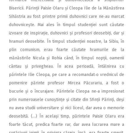
Bisericii. Părinții Paisie Olaru și Cleopa Ilie de la Mănăstirea
Sihăstria au fost printre primii duhovnici care ne‑au marcat
duhovnicește. Mai ales în timpul studenției sunt căutate
izvoare de inspirație, duhovnici și profesori deosebiți, dar și
hramuri deosebite. În timpul studenției noastre, la Sibiu, în
plin comunism, erau foarte căutate hramurile de la
mănăstirile Nicula și Rohia când, în timpul nopții, oamenii
cântau și privegheau. În acea perioadă, întâlnirea cu
părintele Ilie Cleopa, pe care a recomandat‑o vrednicul de
pomenire părinte profesor Mircea Păcurariu, a fost o
bucurie și o încurajare. Părintele Cleopa ne‑a impresionat
prin numeroasele cunoștințe și citate din Sfinții Părinți, deși
nu avea studii universitare și nici liceul, dar avea o memorie
deosebită. (…) În același timp, părintele Paisie Olaru era
foarte tăcut, predica foarte rar, dar avea lucrarea mare a
rugăciunii inimii în privința căreia, însă, era foarte smerit.