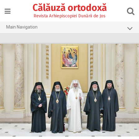
Skip
Călăuză ortodoxă
to
content
Revista Arhiepiscopiei Dunării de Jos
Main Navigation
Prima pagină
2026
2025
2024
2023
2022
2021
2020
2019