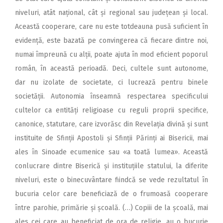
niveluri, atât națio­nal, cât și regional sau județean și local.
Această coopera­re, care nu este totdeauna pusă suficient în
evidență, este bazată pe convingerea că fiecare dintre noi,
numai împreună cu alții, poate ajuta în mod eficient poporul
român, în această perioadă. Deci, cultele sunt autonome,
dar nu izolate de societate, ci lucrează pentru binele
societății. Autonomia înseamnă respectarea specificului
cultelor ca entități religioase cu reguli proprii specifice,
canonice, statutare, care izvorăsc din Revelația divină și sunt
instituite de Sfinții Apostoli și Sfinții Părinți ai Bisericii, mai
ales în Sinoade ecumenice sau «a toată lumea». Această
conlucrare dintre Biserică și instituțiile statului, la diferite
niveluri, este o binecuvântare fiindcă se vede rezultatul în
bucuria celor care beneficiază de o frumoasă cooperare
între parohie, primărie și școală. (…) Copiii de la școală, mai
ales cei care au beneficiat de ora de religie, au o bucurie