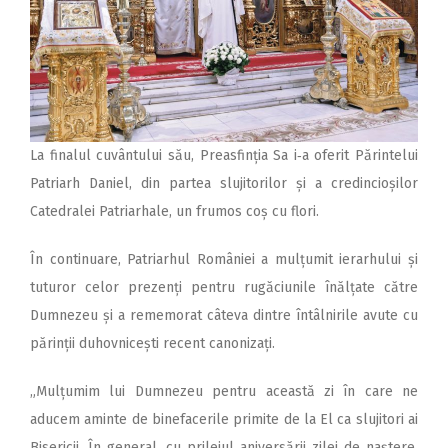
La finalul cuvântului său, Preasfinția Sa i‑a oferit Părintelui
Patriarh Daniel, din partea slujitorilor și a credincioșilor
Catedralei Patriarhale, un frumos coș cu flori.
În continuare, Patriarhul României a mul­țumit ierarhului și
tuturor celor prezenți pentru rugăciunile înălțate către
Dumnezeu și a rememorat câteva dintre întâlnirile avute cu
părinții duhovnicești recent canonizați.
„Mulțumim lui Dumnezeu pentru această zi în care ne
aducem aminte de binefacerile primite de la El ca slujitori ai
Bisericii. În general, cu prilejul aniversării zilei de naștere,