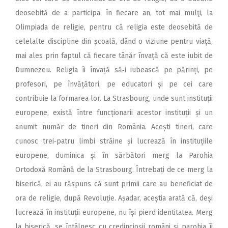
deosebită de a participa, în fiecare an, tot mai mulţi, la
Olimpiada de religie, pentru că religia este deosebită de
celelalte discipline din școală, dând o viziune pentru viață,
mai ales prin faptul că fiecare tânăr învață că este iubit de
Dumnezeu. Religia îi învață să‑i iubească pe părinți, pe
profesori, pe învățători, pe educatori și pe cei care
contribuie la formarea lor. La Strasbourg, unde sunt instituții
europene, există între funcționarii acestor instituții și un
anumit număr de tineri din România. Acești tineri, care
cunosc trei‑patru limbi străine și lucrează în instituțiile
europene, duminica și în sărbători merg la Parohia
Ortodoxă Română de la Strasbourg. Întrebați de ce merg la
biserică, ei au răspuns că sunt primii care au beneficiat de
ora de religie, după Revoluție. Așadar, aceștia arată că, deși
lucrează în instituții europene, nu își pierd identitatea. Merg
la biserică, se întâlnesc cu credincioșii români și parohia îi