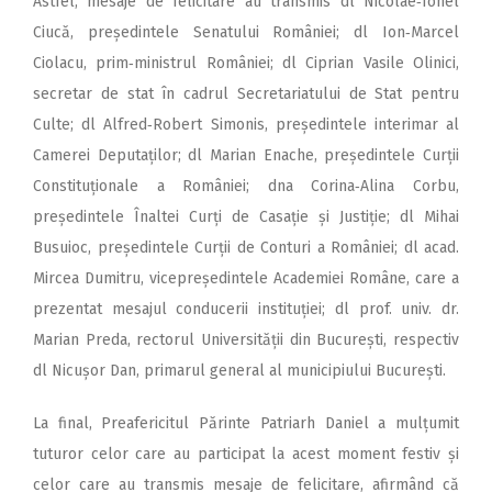
Astfel, mesaje de felicitare au transmis dl Nicolae‑Ionel
Ciucă, președintele Senatului României; dl Ion‑Marcel
Ciolacu, prim‑ministrul României; dl Ciprian Vasile Olinici,
secretar de stat în cadrul Secretariatului de Stat pentru
Culte; dl Alfred‑Robert Simonis, președintele interimar al
Camerei Deputaților; dl Marian Enache, președintele Curții
Constituționale a României; dna Corina‑Alina Corbu,
președintele Înal­tei Curți de Casație și Justiție; dl Mihai
Busuioc, președintele Curții de Conturi a României; dl acad.
Mircea Dumitru, vicepreședintele Academiei Române, care a
prezentat mesajul conducerii instituției; dl prof. univ. dr.
Marian Preda, rectorul Univer­sității din București, respectiv
dl Nicușor Dan, primarul general al municipiului București.
La final, Preafericitul Părinte Patriarh Daniel a mulțumit
tuturor celor care au participat la acest moment festiv și
celor care au transmis mesaje de felicitare, afirmând că