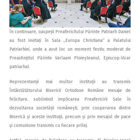
În continuare, oaspeții Preafericitului Părinte Patriarh Daniel
au fost invitați în Sala „Europa Christiana“ a Palatului
Patriarhiei, unde a avut loc un moment festiv, moderat de
Preasfințitul Părinte Varlaam Ploieșteanul, Epis­cop‑Vicar
patriarhal.
Reprezentanții mai multor instituții au transmis
Întâistătătorului Bisericii Ortodoxe Române mesaje de
felicitare, subliniind implicarea Preafericirii Sale în
dezvoltarea socie­tății românești, prin cooperarea dintre
Biserică și aceste instituții, precum și prin mesajul de pace
și comuniune transmis cu fiecare prilej.