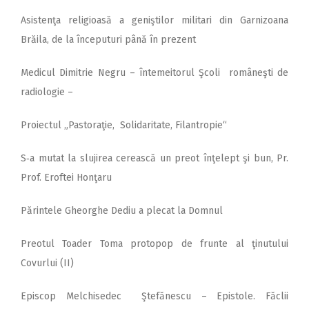
Asistenţa religioasă a geniştilor militari din Garnizoana
Brăila, de la începuturi până în prezent
Medicul Dimitrie Negru – întemeitorul Şcoli româneşti de
radiologie –
Proiectul „Pastoraţie, Solidaritate, Filantropie“
S‑a mutat la slujirea cerească un preot înţelept şi bun, Pr.
Prof. Eroftei Honţaru
Părintele Gheorghe Dediu a plecat la Domnul
Preotul Toader Toma protopop de frunte al ţinutului
Covurlui (II)
Episcop Melchisedec Ştefănescu – Epistole. Făclii