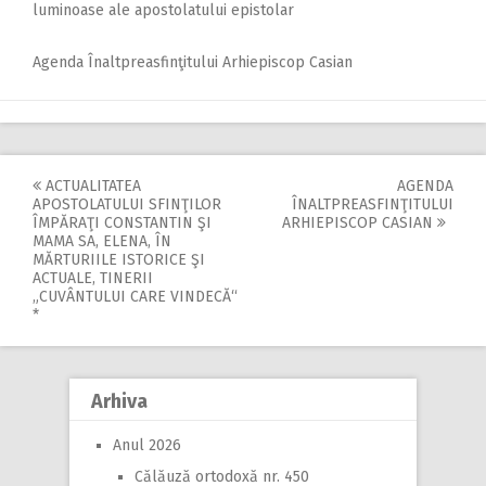
luminoase ale apostolatului epistolar
Agenda Înaltpreasfinţitului Arhiepiscop Casian
ACTUALITATEA
AGENDA
Post
APOSTOLATULUI SFINŢILOR
ÎNALTPREASFINŢITULUI
ÎMPĂRAŢI CONSTANTIN ŞI
ARHIEPISCOP CASIAN
navigation
MAMA SA, ELENA, ÎN
MĂRTURIILE ISTORICE ŞI
ACTUALE, TINERII
„CUVÂNTULUI CARE VINDECĂ“
*
Arhiva
Anul 2026
Călăuză ortodoxă nr. 450