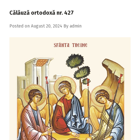
2018
Călăuză ortodoxă nr. 427
2017
Posted on
August 20, 2024
By
admin
2016
2015
2014
2013
2012
2011
2010
2009