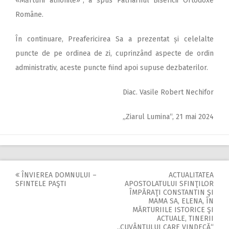
«Mărturii athonite»“, a spus Patriarhul Bisericii Ortodoxe
Române.
În continuare, Preafericirea Sa a prezentat și celelalte
puncte de pe ordinea de zi, cuprinzând aspecte de ordin
administrativ, aceste puncte fiind apoi supuse dezbaterilor.
Diac. Vasile Robert Nechifor
„Ziarul Lumina“, 21 mai 2024
ÎNVIEREA DOMNULUI –
ACTUALITATEA
Post
SFINTELE PAŞTI
APOSTOLATULUI SFINŢILOR
ÎMPĂRAŢI CONSTANTIN ŞI
navigation
MAMA SA, ELENA, ÎN
MĂRTURIILE ISTORICE ŞI
ACTUALE, TINERII
„CUVÂNTULUI CARE VINDECĂ“