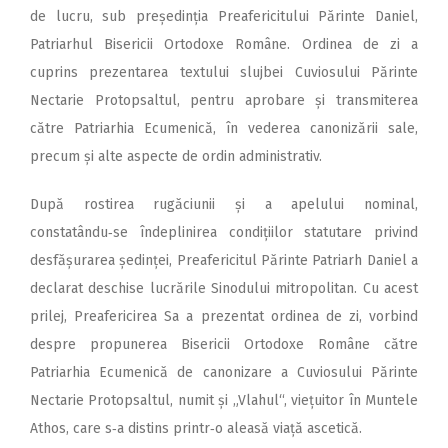
de lucru, sub preșe­dinția Preafericitului Părinte Daniel,
Patriarhul Bisericii Ortodoxe Române. Ordinea de zi a
cuprins prezentarea textului slujbei Cuviosului Părinte
Nectarie Proto­psaltul, pentru aprobare și transmiterea
către Patriarhia Ecumenică, în vederea canonizării sale,
precum și alte aspecte de ordin administrativ.
După rostirea rugăciunii și a apelului nominal,
constatându‑se îndeplinirea condițiilor statutare privind
desfășurarea ședinței, Preafericitul Părinte Patriarh Daniel a
declarat deschise lucrările Sinodului mitropolitan. Cu acest
prilej, Preafericirea Sa a prezentat ordinea de zi, vorbind
despre propunerea Bisericii Ortodoxe Române către
Patriarhia Ecumenică de canonizare a Cuviosului Părinte
Nectarie Protopsaltul, numit și „Vlahul“, viețui­tor în Muntele
Athos, care s‑a distins printr‑o aleasă viață ascetică.