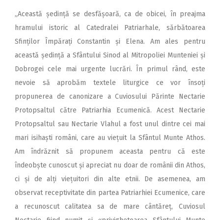
„Această ședință se desfășoară, ca de obicei, în preajma
hramului istoric al Catedralei Patriarhale, sărbătoarea
Sfinților Împărați Constantin și Elena. Am ales pentru
această ședință a Sfântului Sinod al Mitropoliei Munteniei și
Dobrogei cele mai urgente lucrări. În primul rând, este
nevoie să aprobăm textele liturgice ce vor însoți
propunerea de canonizare a Cuviosului Părinte Nectarie
Proto­psaltul către Patriarhia Ecumenică. Acest Nectarie
Protopsaltul sau Nectarie Vlahul a fost unul dintre cei mai
mari isihaști români, care au viețuit la Sfântul Munte Athos.
Am îndrăznit să propunem aceasta pentru că este
îndeobște cunoscut și apreciat nu doar de românii din Athos,
ci și de alți viețuitori din alte etnii. De asemenea, am
observat receptivitate din partea Patriarhiei Ecumenice, care
a recunoscut calitatea sa de mare cân­tăreț, Cuviosul