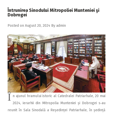
2018
Întrunirea Sinodului Mitropoliei Munteniei şi
2017
Dobrogei
2016
Posted on
August 20, 2024
By
admin
2015
2014
2013
2012
2011
2010
2009
Î
n ajunul hramului istoric al Catedralei Patriarhale, 20 mai
2024, ierarhii din Mitropolia Munteniei și Dobrogei s‑au
reunit în Sala Sinodală a Reședinței Patriarhale, în ședință